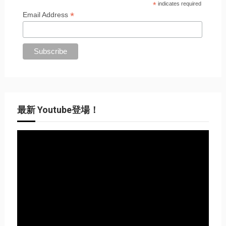
*
indicates required
*
Email Address
最新 Youtube登場！