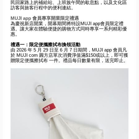
民回家路上的補給站、上班族午間的歇息點，以及文化區
訪客與旅客行程中的便利連結。
MUJI app 會員專享開業限定禮遇
為慶祝新店開業，開幕期間將特設MUJI app會員限定禮
遇。讓大家在體驗便捷的購物方式同時專享一系列精彩優
惠。
禮遇一：限定便攜擦拭布換領活動
由 2026 年 5 月 29 日至 6 月 7 日期間，MUJI app 會員凡
於 MUJI com 圓方店單次消費淨值滿$150或以上，即可獲
贈
限定便攜擦拭布
一件。禮品每日數量有限，送完即止。