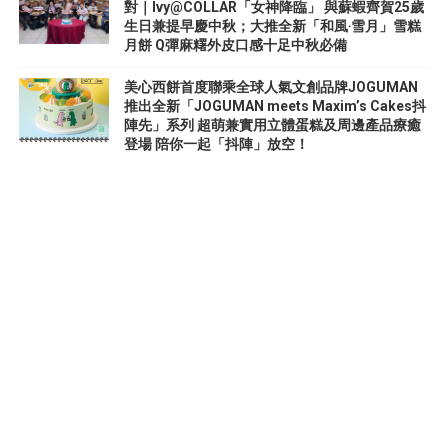
對｜Ivy@COLLAR「女神降臨」 與蘇蝦齊賀25歲
生日兼提早慶中秋；大推全新「和風‧雪月」雪糕
月餅 Q彈麻糬外皮口感十足中秋必備
美心西餅首度聯乘全球人氣文創品牌JOGUMAN
推出全新「JOGUMAN meets Maxim’s Cakes抖
陣先」系列 超萌兼實用立體蛋糕及周邊產品療癒
登場 陪你一起「抖陣」放空！