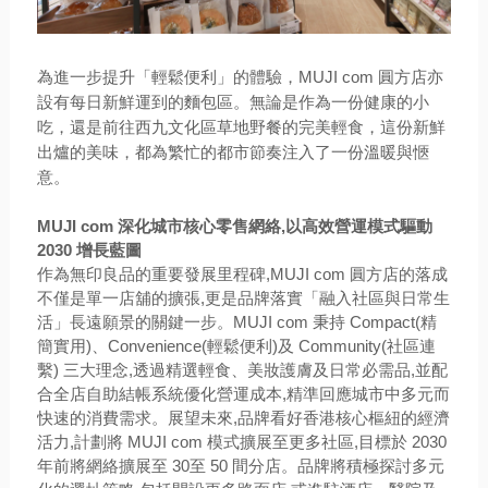
為進一步提升「輕鬆便利」的體驗，MUJI com 圓方店亦
設有每日新鮮運到的麵包區。無論是作為一份健康的小
吃，還是前往西九文化區草地野餐的完美輕食，這份新鮮
出爐的美味，都為繁忙的都市節奏注入了一份溫暖與愜
意。
MUJI com 深化城市核心零售網絡,以高效營運模式驅動
2030 增長藍圖
作為無印良品的重要發展里程碑,MUJI com 圓方店的落成
不僅是單一店舖的擴張,更是品牌落實「融入社區與日常生
活」長
遠願景的關鍵一步。MUJI com 秉持 Compact(精
簡實用)、Convenience(輕鬆便利)及 Community(社區連
繫) 三大理念,
透過精選輕食、美妝護膚及日常必需品,並配
合全店自助結帳系統優化營運成本,精準回應城市中多元而
快速的消費需求。
展望未來,品牌看好香港核心樞紐的經濟
活力,計劃將 MUJI com 模式擴展至更多社區,目標於 2030
年前將網絡擴展至 30
至 50 間分店。品牌將積極探討多元