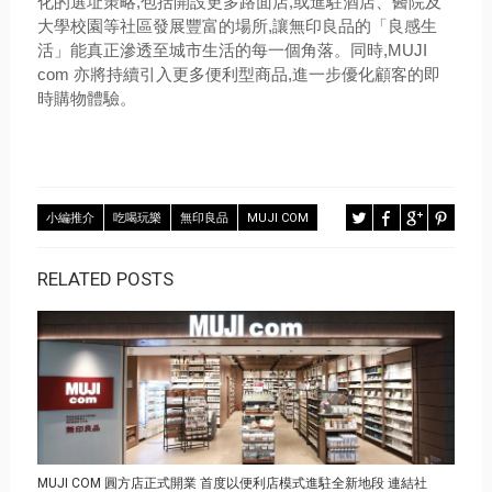
化的選址策略,包括開設更多路面店,或進駐酒店、醫院及
大學校園等社區發展豐富的場
所,讓無印良品的「良感生
活」能真正滲透至城市生活的每一個角落。同時,MUJI
com 亦將持續引入更多便利型商品,進一步
優化顧客的即
時購物體驗。
小編推介
吃喝玩樂
無印良品
MUJI COM
RELATED POSTS
MUJI COM 圓方店正式開業 首度以便利店模式進駐全新地段 連結社