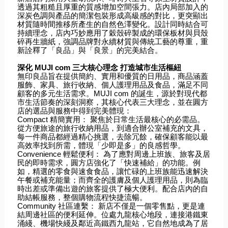
透過其粗糙且厚重的質感增加空間張力。店內局部加入的
深炭色調與產品的簡潔包裝形成高級感的對比，更突顯出
材質隨時間推移所產生的自然色澤變化。設計同時結合可
持續理念，店內巧妙應用了穀殼碎製成的環保板材與貝殼
碎再生牆紙，強調品牌對永續材質與傳統工藝的尊重，重
新詮釋了「良品」與「良景」的完美結合。
深化 MUJI com 三大核心理念 打造城市生活樞紐
無印良品旨在提供簡約、實用和優質的日用品，商品涵蓋
服飾、家具、旅行收納、個人護理用品及食品，滿足不同
顧客的多元生活需求。MUJI com 的誕生，源於對現代都
市生活節奏的深刻洞察，其核心代表三大理念，並在圓方
店的選品與服務中得到完美體現：
Compact 精簡實用： 聚焦於日常生活最核心的必需品。
從方便旅途的旅行收納用品，到適合辦公室補充的文具，
每一件商品都經過精心挑選，去除冗餘，確保顧客能以最
高效率找到所需，體現「少即是多」的良感哲學。
Convenience 輕鬆便利： 為了應對周邊上班族、旅客及居
民的即時需求，圓方店強化了「快速補給」的功能。例
如，精選的零食與速食食品，讓忙碌的上班族能迅速解決
午餐或補充能量；而齊全的護膚及個人護理用品，則為臨
時出差或準備出遊的旅客提供了極大便利。配合店內的自
助結帳服務，整個購物流程快捷流暢。
Community 社區連繫： 新店不僅是一個零售點，更是連
結周邊社區的便利延伸。位處九龍核心地段，連接港鐵東
涌綫、機場快綫及鄰近高鐵西九龍站，它自然地成為了居