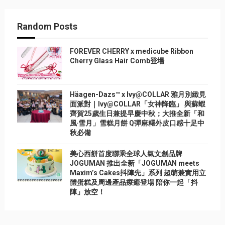
Random Posts
FOREVER CHERRY x medicube Ribbon
Cherry Glass Hair Comb登場
Häagen-Dazs™ x Ivy@COLLAR 雅月別緻見
面派對｜Ivy@COLLAR「女神降臨」 與蘇蝦
齊賀25歲生日兼提早慶中秋；大推全新「和
風‧雪月」雪糕月餅 Q彈麻糬外皮口感十足中
秋必備
美心西餅首度聯乘全球人氣文創品牌
JOGUMAN 推出全新「JOGUMAN meets
Maxim’s Cakes抖陣先」系列 超萌兼實用立
體蛋糕及周邊產品療癒登場 陪你一起「抖
陣」放空！