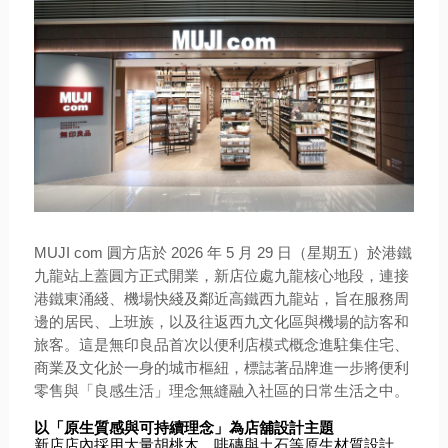
MUJI com 圓方店於 2026 年 5 月 29 日（星期五）於港鐵
九龍站上蓋圓方正式開業，新店位處九龍核心地段，連接
港鐵東涌綫、機場快綫及鄰近高鐵西九龍站，旨在服務周
邊的居民、上班族，以及往返西九文化區與機場的訪客和
旅客。這是無印良品首次以便利店模式概念進駐集住宅、
商業及文化於一身的城市樞紐，標誌著品牌進一步將便利
零售與「良感生活」理念無縫融入社區的日常生活之中。
以「原生質感與可持續理念」為店舖設計主題
新店店內採用大量胡桃木、啡磚與土石等原生材質設計，