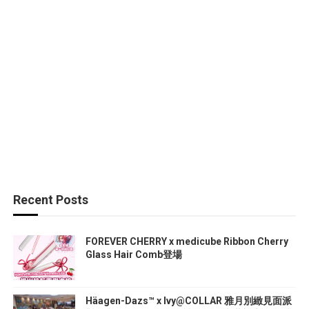
Recent Posts
FOREVER CHERRY x medicube Ribbon Cherry
Glass Hair Comb登場
Häagen-Dazs™ x Ivy@COLLAR 雅月別緻見面派