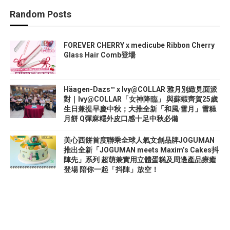
Random Posts
FOREVER CHERRY x medicube Ribbon Cherry
Glass Hair Comb登場
Häagen-Dazs™ x Ivy@COLLAR 雅月別緻見面派
對｜Ivy@COLLAR「女神降臨」 與蘇蝦齊賀25歲
生日兼提早慶中秋；大推全新「和風‧雪月」雪糕
月餅 Q彈麻糬外皮口感十足中秋必備
美心西餅首度聯乘全球人氣文創品牌JOGUMAN
推出全新「JOGUMAN meets Maxim’s Cakes抖
陣先」系列 超萌兼實用立體蛋糕及周邊產品療癒
登場 陪你一起「抖陣」放空！