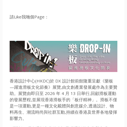
請Like我哋個Page：
香港設計中心(HKDC)於 DX 設計館前館隆重呈獻《樂板
—躍進滑板文化節奏》展覽,由文創產業發展處作為主要贊
助。展覽由即日至 2026 年 4 月 13 日舉行,回顧滑板運動
的發展歷程,並展現香港滑板手的「板仔精神」。滑板不僅
是一項運動,更是一種文化載體與創意媒介,透過設計、物
料再生、潮流時尚與社群互動,持續在香港及世界各地發揮
影響力。