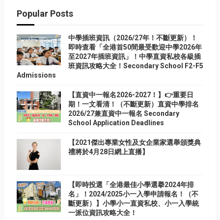
Popular Posts
中學插班資訊（2026/27年！不斷更新）！
即時查看「全港首50間最受歡迎中學2026年
至2027年插班資訊」！中學直資私校各級插
班資訊攻略大全！Secondary School F2-F5
Admissions
【直資中一報名2026-2027！】👉重要日
期！一文看清！（不斷更新）直資中學排名
2026/27兼直資中一報名 Secondary
School Application Deadlines
【2021傑出專業女性及女企業家選舉頒獎典
禮將於4月28日網上直播】
【即時投選「全港最佳小學選擧2024年排
名」！2024/2025小一入學申請報名！（不
斷更新）】小學小一直資私校、小一入學統
一派位資訊攻略大全！