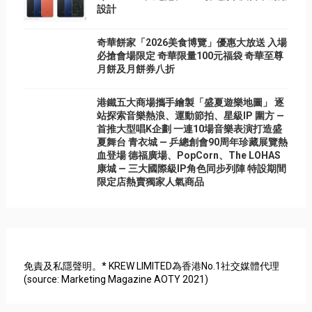
設計
奇華餅家「2026美食博覽」優惠大放送 入場
必搶會場限定 奇華限量100元福袋 奇華至尊
月餅及月餅券八折
港鐵五大商場攜手繪製「盛夏遊樂地圖」 逐
站探索音樂熱浪、運動節拍、星級IP 圍方 —
首推大型唱K企劃 一連10場音樂表演打造盛
夏舞台 青衣城 — 乒總創會90周年珍藏展覽熱
血登場 德福廣場、PopCorn、The LOHAS
康城 — 三大國際級IP角色同步列陣 特設期間
限定店熱賣獨家人氣商品
免責及私隱聲明。* KREW LIMITED為香港No.1社交媒體代理
(source: Marketing Magazine AOTY 2021)