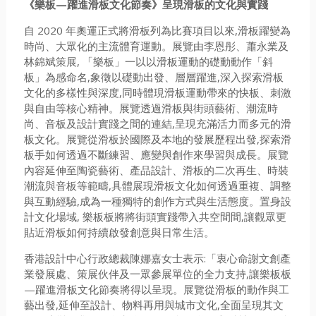
《樂板—躍進滑板文化節奏》呈現滑板的文化與實踐
自 2020 年奧運正式將滑板列為比賽項目以來,滑板躍變為
時尚、大眾化的主流體育運動。展覽由李恩彤、蕭永業及
林錦斌策展, 「樂板」一以以滑板運動的礎動動作「斜
板」為感命名,象徵以礎動出發、層層躍進,深入探索滑板
文化的多樣性與深度,同時體現滑板運動帶來的快板、刺激
與自由等核心精神。展覽透過滑板與街頭藝術、潮流時
尚、音板及設計實踐之間的連結,呈現充滿活力而多元的滑
板文化。展覽從滑板於國際及本地的發展歷程出發,探索滑
板手如何透過不斷練習、應變與創作來學習與成長。展覽
內容延伸至陶瓷藝術、產品設計、滑板的二次再生、時裝
潮流與音板等範疇,具體展現滑板文化如何透過重複、調整
與互動經驗,成為一種獨特的創作方式與生活態度。置身設
計文化場域, 樂板板將將街頭實踐帶入共空間間,讓觀眾更
貼近滑板如何持續啟發創意與日常生活。
香港設計中心行政總裁陳娜嘉女士表示:「衷心命謝文創產
業發展處、策展伙伴及一眾參展單位的全力支持,讓樂板板
—躍進滑板文化節奏將得以呈現。展覽從滑板的動作與工
藝出發,延伸至設計、物料再用與城市文化,全面呈現其文