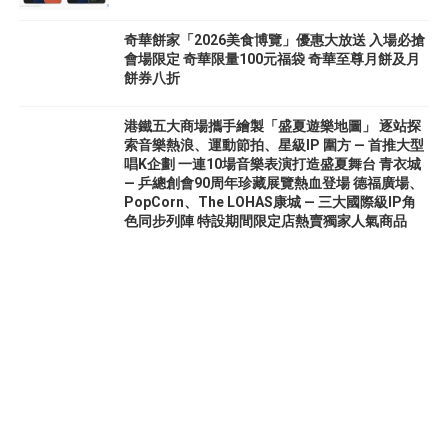
奇華餅家「2026美食博覽」優惠大放送 入場必搶
會場限定 奇華限量100元福袋 奇華至尊月餅及月
餅券八折
港鐵五大商場攜手繪製「盛夏遊樂地圖」 逐站探
索音樂熱浪、運動節拍、星級IP 圍方 — 首推大型
唱K企劃 一連10場音樂表演打造盛夏舞台 青衣城
— 乒總創會90周年珍藏展覽熱血登場 德福廣場、
PopCorn、The LOHAS康城 — 三大國際級IP角
色同步列陣 特設期間限定店熱賣獨家人氣商品