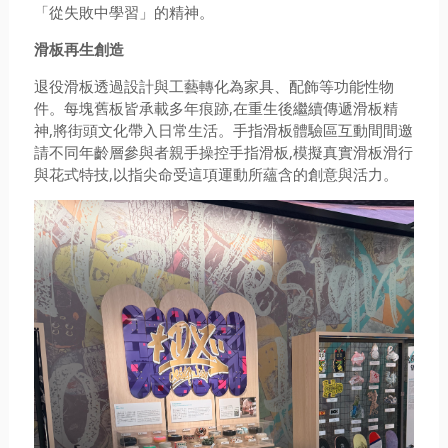
「從失敗中學習」的精神。
滑板再生創造
退役滑板透過設計與工藝轉化為家具、配飾等功能性物
件。每塊舊板皆承載多年痕跡,在重生後繼續傳遞滑板精
神,將街頭文化帶入日常生活。手指滑板體驗區互動間間邀
請不同年齡層參與者親手操控手指滑板,模擬真實滑板滑行
與花式特技,以指尖命受這項運動所蘊含的創意與活力。