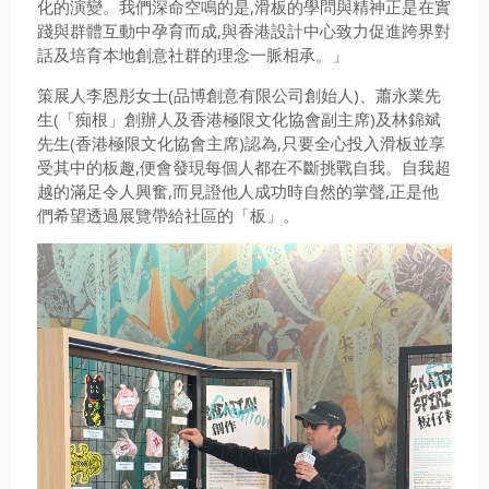
化的演變。我們深命空鳴的是,滑板的學問與精神正是在實
踐與群體互動中孕育而成,與香港設計中心致力促進跨界對
話及培育本地創意社群的理念一脈相承。」
策展人李恩彤女士(品博創意有限公司創始人)、蕭永業先
生(「痴根」創辦人及香港極限文化協會副主席)及林錦斌
先生(香港極限文化協會主席)認為,只要全心投入滑板並享
受其中的板趣,便會發現每個人都在不斷挑戰自我。自我超
越的滿足令人興奮,而見證他人成功時自然的掌聲,正是他
們希望透過展覽帶給社區的「板」。