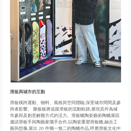
滑板與城市的互動
滑板橫跨運動、物料、風格與空同體驗,深受城市間間及參
與者影響。 樂板板將追蹤滑板的流動軌跡,展現其作為城
市參與及創意解難方式的活力。滑板轆陶瓷藝術陶轆展區
邀請滑板手與陶藝家攜手合作,以陶瓷重塑滑板轆,融合工
藝與想像,展出 20 件獨一無二的陶轆作品,呼應滑板文化中