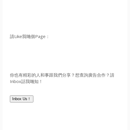
請Like我哋個Page：
你也有精彩的人和事跟我們分享？想查詢廣告合作？請
Inbox話我哋知！
Inbox Us！