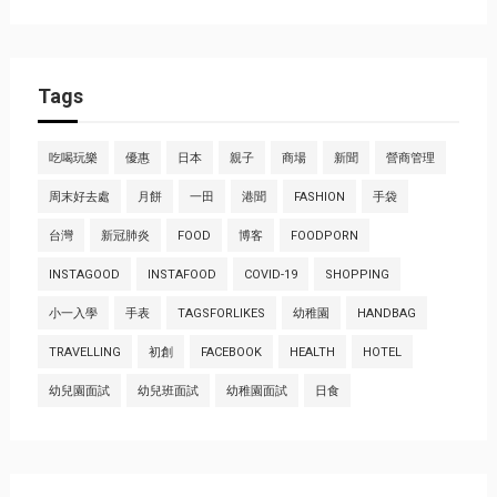
Tags
吃喝玩樂
優惠
日本
親子
商場
新聞
營商管理
周末好去處
月餅
一田
港聞
FASHION
手袋
台灣
新冠肺炎
FOOD
博客
FOODPORN
INSTAGOOD
INSTAFOOD
COVID-19
SHOPPING
小一入學
手表
TAGSFORLIKES
幼稚園
HANDBAG
TRAVELLING
初創
FACEBOOK
HEALTH
HOTEL
幼兒園面試
幼兒班面試
幼稚園面試
日食