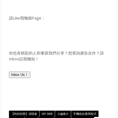
請Like我哋個Page：
你也有精彩的人和事跟我們分享？想查詢廣告合作？請
Inbox話我哋知！
Inbox Us！
【時的狀態】演唱會
001 BAR
小編推介
手機收款應用程式