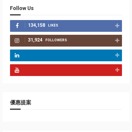
Follow Us
134,158
LIKES
31,924
FOLLOWERS
優惠提案