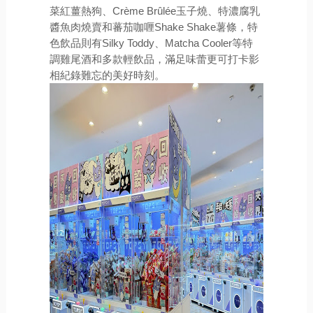
菜紅薑熱狗、Crème Brûlée玉子燒、特濃腐乳
醬魚肉燒賣和蕃茄咖喱Shake Shake薯條，特
色飲品則有Silky Toddy、Matcha Cooler等特
調雞尾酒和多款輕飲品，滿足味蕾更可打卡影
相紀錄難忘的美好時刻。