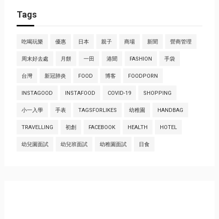
Tags
吃喝玩樂
優惠
日本
親子
商場
新聞
營商管理
周末好去處
月餅
一田
港聞
FASHION
手袋
台灣
新冠肺炎
FOOD
博客
FOODPORN
INSTAGOOD
INSTAFOOD
COVID-19
SHOPPING
小一入學
手表
TAGSFORLIKES
幼稚園
HANDBAG
TRAVELLING
初創
FACEBOOK
HEALTH
HOTEL
幼兒園面試
幼兒班面試
幼稚園面試
日食