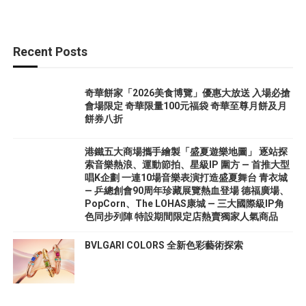
Recent Posts
奇華餅家「2026美食博覽」優惠大放送 入場必搶
會場限定 奇華限量100元福袋 奇華至尊月餅及月
餅券八折
港鐵五大商場攜手繪製「盛夏遊樂地圖」 逐站探
索音樂熱浪、運動節拍、星級IP 圍方 — 首推大型
唱K企劃 一連10場音樂表演打造盛夏舞台 青衣城
— 乒總創會90周年珍藏展覽熱血登場 德福廣場、
PopCorn、The LOHAS康城 — 三大國際級IP角
色同步列陣 特設期間限定店熱賣獨家人氣商品
BVLGARI COLORS 全新色彩藝術探索