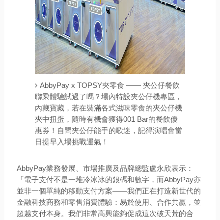
AbbyPay x TOPSY夾零食 —— 夾公仔餐飲
聯乘體驗試過了嗎？場內特設夾公仔機專區，
內藏寶藏，若在裝滿各式滋味零食的夾公仔機
夾中扭蛋，隨時有機會獲得001 Bar的餐飲優
惠券！自問夾公仔能手的歌迷，記得演唱會當
日提早入場挑戰運氣！
AbbyPay業務發展、市場推廣及品牌總監盧永欣表示：
「電子支付不是一堆冷冰冰的銀碼和數字，而AbbyPay亦
並非一個單純的移動支付方案——我們正在打造新世代的
金融科技商務和零售消費體驗：易於使用、合作共贏，並
超越支付本身。我們非常高興能夠促成這次破天荒的合