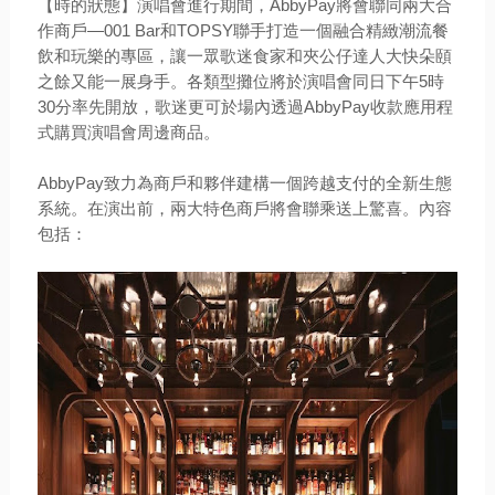
【時的狀態】演唱會進行期間，AbbyPay將會聯同兩大合
作商戶—001 Bar和TOPSY聯手打造一個融合精緻潮流餐
飲和玩樂的專區，讓一眾歌迷食家和夾公仔達人大快朵頤
之餘又能一展身手。各類型攤位將於演唱會同日下午5時
30分率先開放，歌迷更可於場內透過AbbyPay收款應用程
式購買演唱會周邊商品。
AbbyPay致力為商戶和夥伴建構一個跨越支付的全新生態
系統。在演出前，兩大特色商戶將會聯乘送上驚喜。內容
包括：