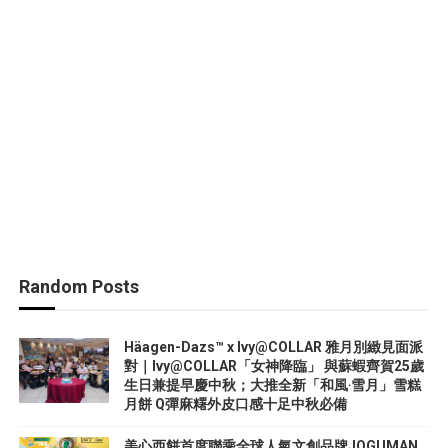
Random Posts
Häagen-Dazs™ x Ivy@COLLAR 雅月別緻見面派
對｜Ivy@COLLAR「女神降臨」 與蘇蝦齊賀25歲
生日兼提早慶中秋；大推全新「和風‧雪月」雪糕
月餅 Q彈麻糬外皮口感十足中秋必備
美心西餅首度聯乘全球人氣文創品牌JOGUMAN