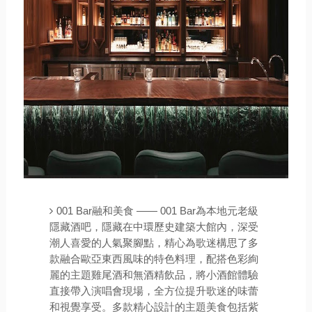
001 Bar融和美食 —— 001 Bar為本地元老級
隱藏酒吧，隱藏在中環歷史建築大館內，深受
潮人喜愛的人氣聚腳點，精心為歌迷構思了多
款融合歐亞東西風味的特色料理，配搭色彩絢
麗的主題雞尾酒和無酒精飲品，將小酒館體驗
直接帶入演唱會現場，全方位提升歌迷的味蕾
和視覺享受。多款精心設計的主題美食包括紫