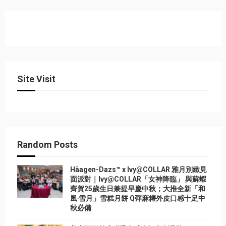
Site Visit
Random Posts
Häagen-Dazs™ x Ivy@COLLAR 雅月別緻見
面派對｜Ivy@COLLAR「女神降臨」 與蘇蝦
齊賀25歲生日兼提早慶中秋；大推全新「和
風‧雪月」雪糕月餅 Q彈麻糬外皮口感十足中
秋必備