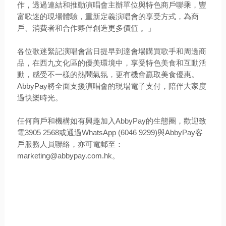
作，透過連結和推動演唱會主辦單位與特色商戶聯乘，豐
富歌迷的現場體驗，重新定義演唱會的享受方式，為商
戶、消費者和合作夥伴創造更多價值 。」
各位歌迷緊記演唱會當日提早到達會場購買歌手和周邊商
品，在西九文化區的優美環境中，享受特色美食和互動活
動，感受不一樣的熱鬧氣氛，更有機會贏取美食優惠。
AbbyPay將全面支援演唱會的現場電子支付，陪伴大家度
過快樂時光。
任何商戶和機構如有興趣加入AbbyPay的生態圈，歡迎致
電3905 2568或通過WhatsApp (6046 9299)與AbbyPay客
戶服務人員聯絡，亦可電郵至：
marketing@abbypay.com.hk。