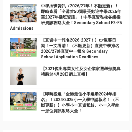
中學插班資訊（2026/27年！不斷更新）！
即時查看「全港首50間最受歡迎中學2026年
至2027年插班資訊」！中學直資私校各級插
班資訊攻略大全！Secondary School F2-F5
Admissions
【直資中一報名2026-2027！】👉重要日
期！一文看清！（不斷更新）直資中學排名
2026/27兼直資中一報名 Secondary
School Application Deadlines
【2021傑出專業女性及女企業家選舉頒獎典
禮將於4月28日網上直播】
【即時投選「全港最佳小學選擧2024年排
名」！2024/2025小一入學申請報名！（不
斷更新）】小學小一直資私校、小一入學統
一派位資訊攻略大全！