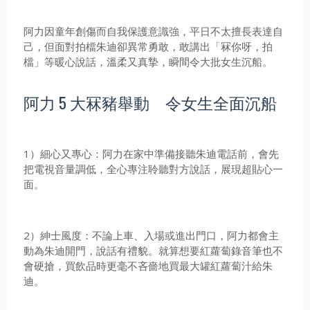
阿力因童年創傷而自我保護意識強，平日不太擅長表達自
己，但面對拍檔朱迪卻異常勇敢，敢講出「冧你呀，拍
檔」等暖心說話，溫柔又真摯，瞬間令大批女生沉船。
阿力 5 大冧豬舉動 令女生全面沉船
1）細心又專心：阿力在家中準備接聽朱迪電話前，會先
把電視音量調低，全心專注聆聽對方說話，展現超貼心一
面。
2）紳士風度：不論上車、入場或進出門口，阿力都會主
動為朱迪開門，說話有禮貌。就算想要紅蘿蔔錄音筆也不
會硬搶，買飲品時更毫不吝嗇地買最大罐紅蘿蔔汁給朱
迪。