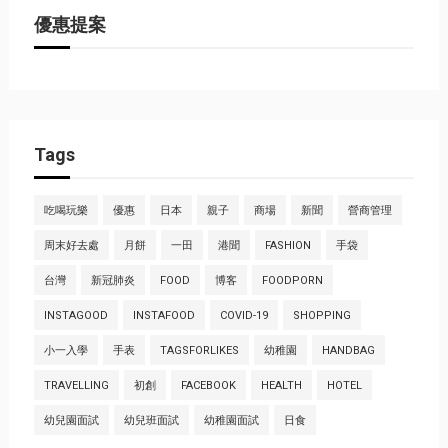
優惠提案
Tags
吃喝玩樂
優惠
日本
親子
商場
新聞
營商管理
周末好去處
月餅
一田
港聞
FASHION
手袋
台灣
新冠肺炎
FOOD
博客
FOODPORN
INSTAGOOD
INSTAFOOD
COVID-19
SHOPPING
小一入學
手表
TAGSFORLIKES
幼稚園
HANDBAG
TRAVELLING
初創
FACEBOOK
HEALTH
HOTEL
幼兒園面試
幼兒班面試
幼稚園面試
日食