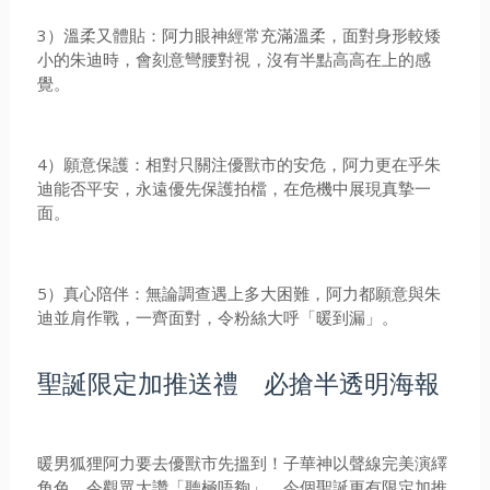
3）溫柔又體貼：阿力眼神經常充滿溫柔，面對身形較矮
小的朱迪時，會刻意彎腰對視，沒有半點高高在上的感
覺。
4）願意保護：相對只關注優獸市的安危，阿力更在乎朱
迪能否平安，永遠優先保護拍檔，在危機中展現真摯一
面。
5）真心陪伴：無論調查遇上多大困難，阿力都願意與朱
迪並肩作戰，一齊面對，令粉絲大呼「暖到漏」。
聖誕限定加推送禮 必搶半透明海報
暖男狐狸阿力要去優獸市先搵到！子華神以聲線完美演繹
角色，令觀眾大讚「聽極唔夠」。今個聖誕更有限定加推