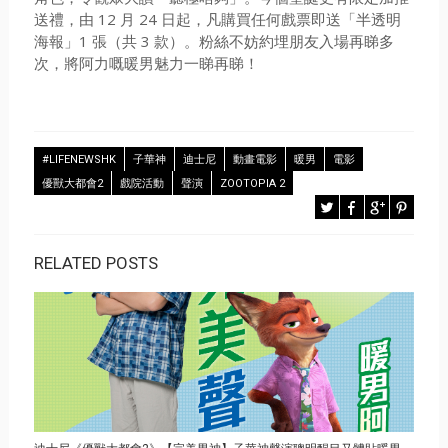
送禮，由 12 月 24 日起，凡購買任何戲票即送「半透明
海報」1 張（共 3 款）。粉絲不妨約埋朋友入場再睇多
次，將阿力嘅暖男魅力一睇再睇！
#LIFENEWSHK
子華神
迪士尼
動畫電影
暖男
電影
優獸大都會2
戲院活動
聲演
ZOOTOPIA 2
RELATED POSTS