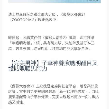
迪士尼最好玩之都全面大升級，《優獸大都會2》
（ZOOTOPIA 2）現正熱映中！
即日起，凡購買任何《優獸大都會2》戲票，即可獲贈
「半透明海報」1張，共有阿力🦊、朱迪🐰及基仔🐍三
款，數量有限，送完即止，詳情請向各大戲院查詢。
【完美男神】子華神聲演聰明醒目又
體貼嘅暖男阿力
《優獸大都會2》上映後迅速席捲社交平台，引發高熱度
討論，當中阿力更被網民封為「新一代理想男友」。加上
廣東話配音由子華神聲演，完美呈現暖男阿力一面，既古
惑又感性。