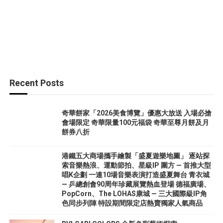
Recent Posts
奇華餅家「2026美食博覽」優惠大放送 入場必搶
會場限定 奇華限量100元福袋 奇華至尊月餅及月
餅券八折
港鐵五大商場攜手繪製「盛夏遊樂地圖」 逐站探
索音樂熱浪、運動節拍、星級IP 圍方 — 首推大型
唱K企劃 一連10場音樂表演打造盛夏舞台 青衣城
— 乒總創會90周年珍藏展覽熱血登場 德福廣場、
PopCorn、The LOHAS康城 — 三大國際級IP角
色同步列陣 特設期間限定店熱賣獨家人氣商品