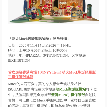
「萌犬Muck暖暖聖誕物語」開放詳情：
日期：2025年11月14日至2026年 1月4日
時間：上午10時30分至晚上 10時30分
地點：地下iPIAZZA、3樓iFUNCTION、大堂樓層
iEXHIBITION
首次進駐香港商場！MNYY Item! 萌犬Muck聖誕限量版
手機保護殼換領
Muck的呆萌可愛，真的令人想全天候貼身相伴，
iSQUARE國際廣場在大堂樓層
萌Muck聖誕販機站
打卡位
中，放置期間限定全港首部
聖誕Muck手機保護殼
自動販
賣機，可以由 6款 Muck手機保護殼中，選擇自己最喜歡
的設計，再選擇手機型號，即時為你製作至Cute聖誕