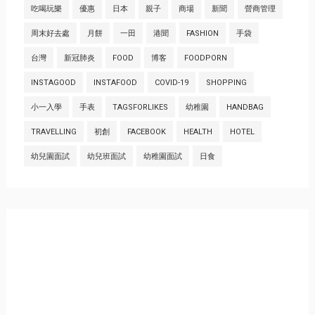
吃喝玩樂
優惠
日本
親子
商場
新聞
營商管理
周末好去處
月餅
一田
港聞
FASHION
手袋
台灣
新冠肺炎
FOOD
博客
FOODPORN
INSTAGOOD
INSTAFOOD
COVID-19
SHOPPING
小一入學
手表
TAGSFORLIKES
幼稚園
HANDBAG
TRAVELLING
初創
FACEBOOK
HEALTH
HOTEL
幼兒園面試
幼兒班面試
幼稚園面試
日食