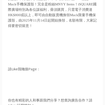
Muck手機保護殼！完全是粉絲MNYY Items！iSQUARE
國
際廣場特別為各位謀福利，毋須購買，只需電子消費達
HK$800或以上，即可由自動販賣機換領Muck限量手機保
護殼，由2025年11月14日起開始換領，名額有限，大家記
得要密切留意！
請Like我哋個Page：
你也有精彩的人和事跟我們分享？想查詢廣告合作？請