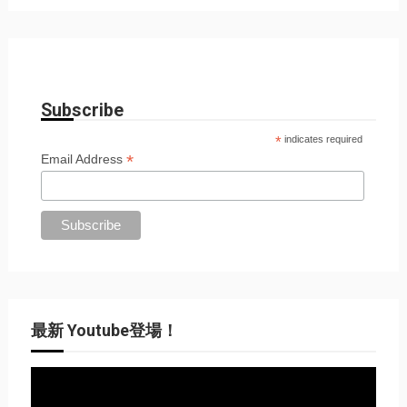
Subscribe
*
indicates required
*
Email Address
最新 Youtube登場！