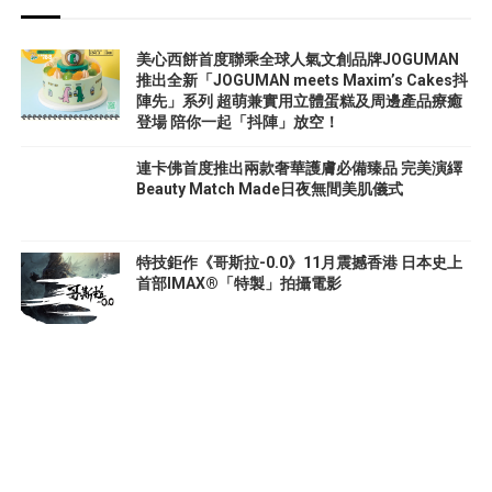
美心西餅首度聯乘全球人氣文創品牌JOGUMAN
推出全新「JOGUMAN meets Maxim’s Cakes抖
陣先」系列 超萌兼實用立體蛋糕及周邊產品療癒
登場 陪你一起「抖陣」放空！
連卡佛首度推出兩款奢華護膚必備臻品 完美演繹
Beauty Match Made日夜無間美肌儀式
特技鉅作《哥斯拉-0.0》11月震撼香港 日本史上
首部IMAX®「特製」拍攝電影