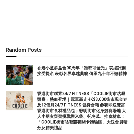
Random Posts
香港小童群益會90周年「誰都可發光」表揚計劃
接受提名 表彰各界卓越典範 傳承九十年不懈精神
香港街市聯乘24/7 FITNESS「COOLIE街市咕喱
競賽」熱血登場｜冠軍贏走HK$3,000街市現金券
及12個月24/7 FITNESS 健身會籍 參賽即送豐富
香港街市食材禮品包；彩明街市化身競賽場地 大
人小朋友齊齊挑戰搬米袋、托冬瓜、推食材車；
「COOLIE街市咕喱競賽關卡體驗區」大送會員積
分及精美禮品