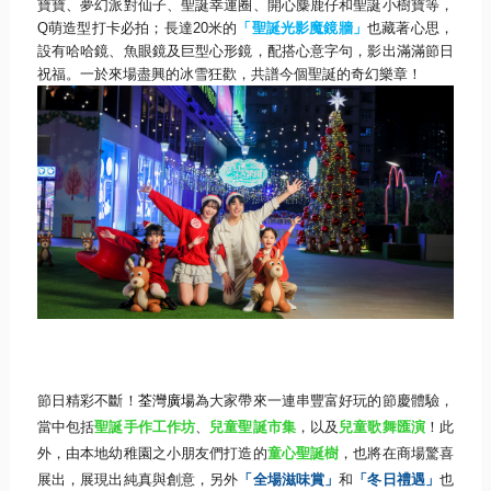
寶寶、夢幻派對仙子、聖誕幸運圈、
開心麋鹿仔和聖誕小樹寶等，
Q
萌造型打卡必拍；長達
20
米的
「
聖誕光影魔鏡牆」
也藏著心思，
設有哈哈鏡、魚眼鏡及巨型心形鏡，
配搭心意字句，影出滿滿節日
祝福。一於來場盡興的冰雪狂歡，
共譜今個聖誕的奇幻樂章！
節日精彩不斷！
荃灣廣場
為大家帶來一連串豐富好玩的節慶體驗，
當中包括
聖誕手作工作坊
、
兒童聖誕市集
，以及
兒童歌舞匯演
！
此
外，由本地幼稚園之小朋友們打造的
童心聖誕樹
，
也將在商場驚喜
展出，展現出純真與創意，另外
「全場滋味賞」
和
「
冬日禮遇」
也