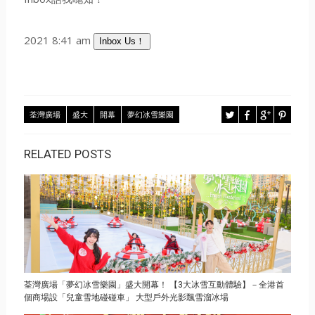
2021 8:41 am
Inbox Us！
荃灣廣場
盛大
開幕
夢幻冰雪樂園
RELATED POSTS
荃灣廣場「夢幻冰雪樂園」盛大開幕！ 【3大冰雪互動體驗】－全港首
個商場設「兒童雪地碰碰車」 大型戶外光影飄雪溜冰場