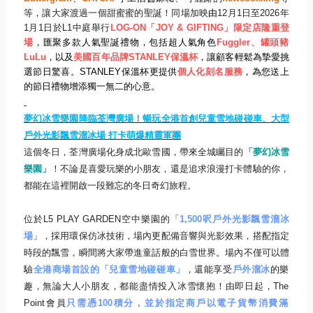
等，
讓大家渡過一個甜蜜蜜的聖誕！
同場加映
由
12
月
1
日至
2026
年
1
月
1
日於
L1
中庭舉行
LOG-ON
「
JOY & GIFTING
」限定店隆重登
場
，匯聚多款人氣聖誕禮物，
包括超人氣角色
Fuggler
、罐頭豬
LuLu
，以及
美國百年品
牌
STANLEY
保溫杯
，讓顧客輕鬆為摯愛挑
選節日驚喜。
STA
NLEY
保溫杯更提供
個人化刻名服務
，
為您送上
的節日禮物增添獨一無二的心意。
夢幻冰雪樂園降臨荃灣廣場！暢玩全港首創兒童雪地碰碰車、
大型
戶外光影飄雪溜冰場 打卡萌爆精靈軍團
這個冬日，荃灣廣場化身成北歐雪國，帶來全城矚目的
「
夢幻冰雪
樂園」
！不論是喜愛玩樂的小朋友，
還是追求浪漫打卡體驗的你，
都能在這裡開啟一段難忘的冬日奇幻旅程。
位於
L5 PLAY GARDEN
空中樂園的「
1,500
呎戶外光影飄雪溜冰
場
」，
採用環保仿冰技術，場內更配備音響與光影效果，
搭配指定
時段的飄雪，瞬間將大家帶進童話般的白雪世界。
場內不僅可以體
驗
全港商場首設的「兒童雪地碰碰車」
，還能享受
戶
外溜冰
的樂
趣，無論大人小朋友，都能盡情投入冰雪懷抱！
由即日起，
The
Point
會員
只需憑
100
積分，並於指定商戶以電子貨幣消費滿