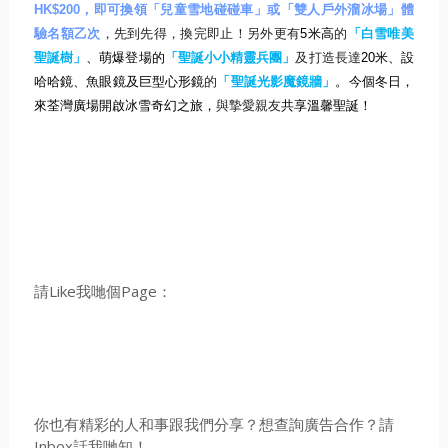
HK$200
，即可換領「兒童雪地碰碰車」或「雙人戶外溜冰場」
體
驗名額乙次
，先到先得，換完即止！另外更有
5
米高
的
「
白雪唯美
聖誕樹」
、萌爆登場的
「聖誕小小精靈兵團」
及打造長達
2
0
米、設
哈哈鏡、魚眼鏡及巨型心形鏡
的
「聖誕光影魔鏡牆」
。
今個冬日，
來荃灣廣場開啟冰雪奇幻之旅，
與摯愛親友
共享溫馨聖誕
！
請Like我哋個Page：
你也有精彩的人和事跟我們分享？想查詢廣告合作？請
Inbox話我哋知！