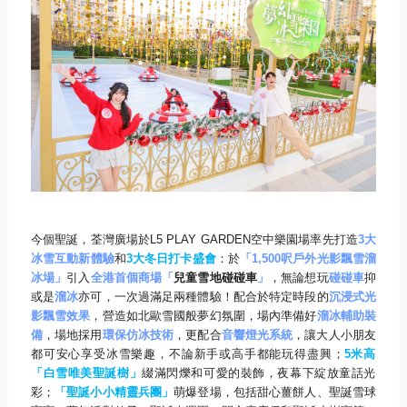
今個聖誕，荃灣廣場於
L5 PLAY GARDEN
空中樂園場率先打造
3
大
冰雪互動新體驗
和
3
大冬日打
卡盛會
：於
「
1,500
呎
戶外光影飄雪溜
冰場」
引入
全港首個商場
「
兒童雪地碰碰車
」
，無論想玩
碰碰車
抑
或是
溜冰
亦可，
一次過滿足兩種體驗！配合於特定時段的
沉浸式光
影飄雪效果
，
營造如北歐雪國般夢幻氛圍，場內準備好
溜冰輔助裝
備
，場地採用
環
保仿冰技術
，更配合
音響燈光系統
，
讓大人小朋友
都可安心享受冰雪樂趣，
不論新手或高手都能玩得盡興；
5
米高
「白雪唯美聖誕樹」
綴滿閃爍
和可愛的裝飾，夜幕下綻放童話光
彩；
「聖誕小小精靈兵團」
萌爆登
場，包括甜心薑餅人、聖誕雪球