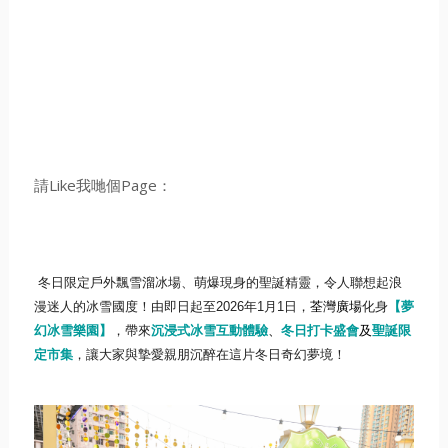
請Like我哋個Page：
冬日限定戶外飄雪溜冰場、
萌爆現身的聖誕精靈，令人聯想起浪
漫迷人的冰雪國度！由即日起至
2026
年
1
月
1
日，
荃灣廣場
化身
【夢
幻冰雪樂園】
，帶來
沉浸式
冰雪互動體驗
、
冬日打卡盛會
及
聖誕限
定市集
，
讓大家與摯愛親朋沉醉在這片冬日奇幻夢境！