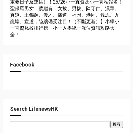
重要日子及連結）！25/26小一直資及小一真私報名！
聖保羅男女、蔡繼有、女拔、男拔、陳守仁、漢華、
真道、王錦輝、優才、播道、福附、港同、救恩、九
龍塘、宣道，陸續備受注目！（不斷更新）】小學小
一直資私校排行榜、小一入學統一派位資訊攻略大
全！
Facebook
Search LifenewsHK