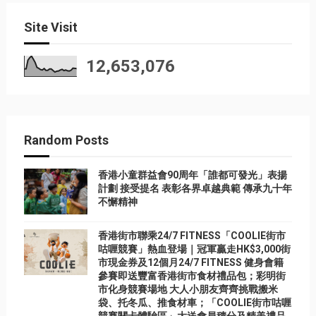
Site Visit
12,653,076
Random Posts
香港小童群益會90周年「誰都可發光」表揚
計劃 接受提名 表彰各界卓越典範 傳承九十年
不懈精神
香港街市聯乘24/7 FITNESS「COOLIE街市
咕喱競賽」熱血登場｜冠軍贏走HK$3,000街
市現金券及12個月24/7 FITNESS 健身會籍
參賽即送豐富香港街市食材禮品包；彩明街
市化身競賽場地 大人小朋友齊齊挑戰搬米
袋、托冬瓜、推食材車；「COOLIE街市咕喱