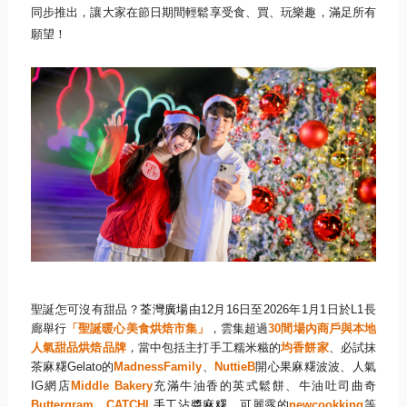
同步推出，讓大家在節日期間輕鬆享受食、買、
玩樂趣，滿足所有
願望！
聖誕怎可沒有甜品？
荃灣廣場
由
12
月
16
日至
2026
年
1
月
1
日
於
L1
長
廊舉行
「聖誕暖心美食烘焙市集」
，雲集超過
30
間場內商
戶與本地
人氣甜品烘焙品牌
，當中包括主打手工糯米糍的
均香餅家
、
必試抹
茶麻糬
Gelato
的
MadnessFamily
、
Nut
tieB
開心果麻糬波波、人氣
IG
網店
Middle Bakery
充滿牛油香的英式鬆餅、牛油吐司曲奇
Butterg
ram
、
CATCHI
手工沾醬麻糬
、可麗露的
newcookking
等