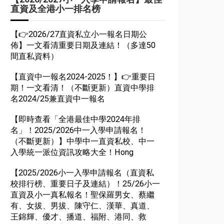
直資及全港小一排名榜
【👉2026/27直資私立小一報名日期公
佈】一文看清重要日期及連結！（多達50
間直私資料）
【直資中一報名2024-2025！】👉重要日
期！一文看清！（不斷更新）直資中學排
名2024/25兼直資中一報名
【即時查看「全港最佳中學2024年排
名」！2025/2026中一入學申請報名！
（不斷更新）】中學中一直資私校、中一
入學統一派位資訊攻略大全！Hong
【2025/2026小一入學申請報名（直資私
校排行榜、重要日子及連結）！25/26小一
直資及小一真私報名！聖保羅男女、蔡繼
有、女拔、男拔、陳守仁、漢華、真道、
王錦輝、優才、播道、福附、港同、救