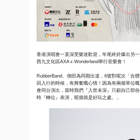
香港演唱會一直深受樂迷歡迎，年尾終於爆出另一
西九文化區AXA x Wonderland舉行音樂會！
RubberBand、側田為同期出道，6號對呢次「合
回入行的時候，有興奮嘅心情！因為有兩個單位嘅
會同台演出，
當時我們『入世未深』只顧自己部份
時『轉位』
表演，呢個就是好玩之處。」