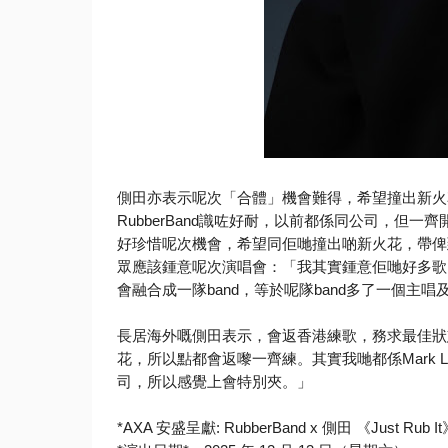
側田亦表示呢次「合體」機會難得，希望撞出新火
RubberBand識咗好耐，以前都係同公司，
但一齊
好珍惜呢次機會，希望同佢哋撞出啲新火花，
帶俾
眾應該鍾意呢次演唱會：「
我其實鍾意佢哋好多歌
會融合成一隊band，
等於呢隊band多了一個主唱
長居海外嘅側田表示，會返香港練歌，務求最佳狀
花，
所以點都會返嚟一齊練。其實我哋都係Mark
司，
所以感覺上會特別夾。」
*AXA 安盛呈獻: RubberBand x 側田 《Just Rub It》