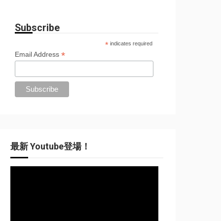
Subscribe
*
indicates required
*
Email Address
最新 Youtube登場！