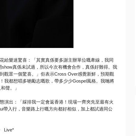
花給樂迷驚喜：「
其實真係要多謝主辦單位嘅牽線，
我同
開show真係未試過，所以今次有機會合作，真係好難得。
我
到觀眾一個驚喜。」佢表示Cross Over感覺新鮮，預期觀
！我都想唱多啲勵志嘅歌，
帶多少少Gospel風格。我哋將
及和聲。」
態演出：「
綵排我一定會返香港！現場一齊夾先至最有火
 Lui帶入行，音樂路上行嘅方向都好相似，加上都試過同公
 Live*