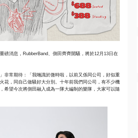
重磅消息，
RubberBand、側田齊齊開騷，
將於12月13日在
體」
非常期待：「我哋識於微時啦，以前又係同公司，
好似重
火花，
同自己做騷好大分別。十年前我們同公司，有不少機
，
希望今次將側田融入成為一隊大編制的樂隊，大家可以隨