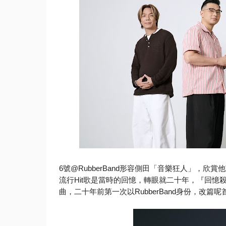
6號@RubberBand形容側田「音樂狂人」，
欣賞他
流行Hit歌是當時的回憶，轉眼就二十年，『回憶殺
曲，
二十年前第一次以RubberBand身份，
改篇呢