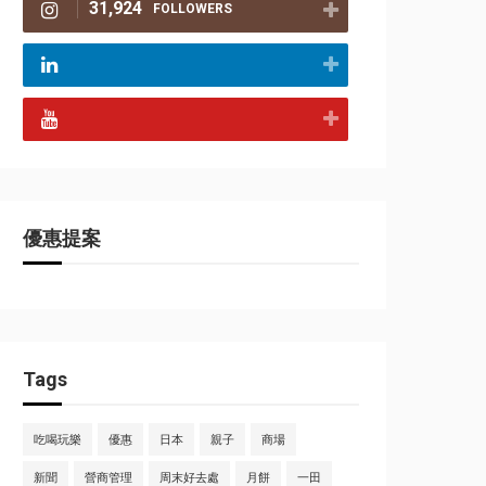
31,924
FOLLOWERS
優惠提案
Tags
吃喝玩樂
優惠
日本
親子
商場
新聞
營商管理
周末好去處
月餅
一田