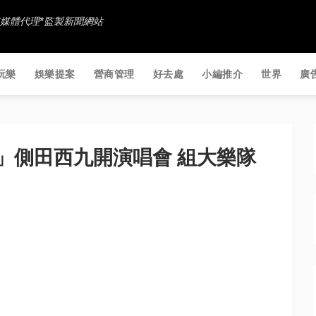
香港社交媒體代理*監製新聞網站
玩樂
娛樂提案
營商管理
好去處
小編推介
世界
廣
狂人」側田西九開演唱會 組大樂隊