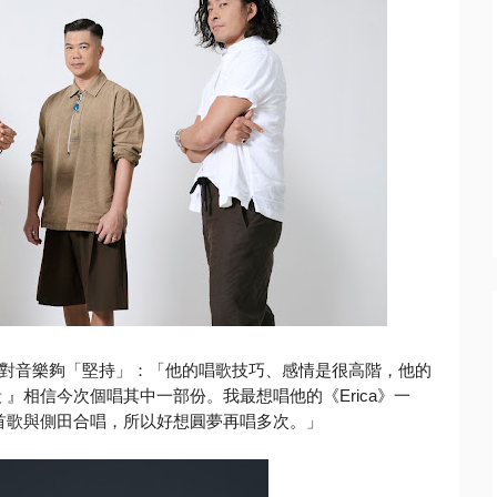
對音樂夠「堅持」：「他的唱歌技巧、感情是很高階，
他的
 』相信今次個唱其中一部份。我最想唱他的《Erica》一
首歌與側田合唱，所以好想圓夢再唱多次。」