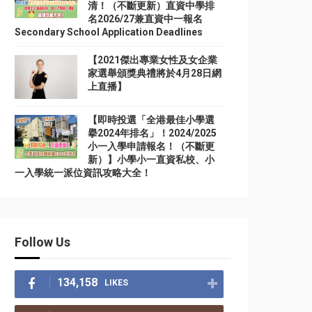
清！（不斷更新）直資中學排
名2026/27兼直資中一報名
Secondary School Application Deadlines
【2021傑出專業女性及女企業
家選舉頒獎典禮將於4月28日網
上直播】
【即時投選「全港最佳小學選
擧2024年排名」！2024/2025
小一入學申請報名！（不斷更
新）】小學小一直資私校、小
一入學統一派位資訊攻略大全！
Follow Us
134,158
LIKES