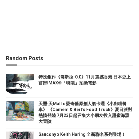
Random Posts
特技鉅作《哥斯拉-0.0》11月震撼香港 日本史上
首部IMAX®「特製」拍攝電影
天璽·天Mall x 愛奇藝原創人氣卡通《小廚喵餐
車》 《Camem & Bert's Food Truck》夏日派對
熱情登陸 7月23日起召集大小朋友投入甜蜜海灘
大冒險
Saucony x Keith Haring 全新聯名系列登場！