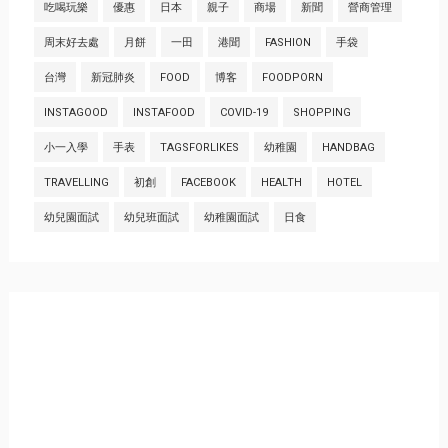
吃喝玩樂
優惠
日本
親子
商場
新聞
營商管理
周末好去處
月餅
一田
港聞
FASHION
手袋
台灣
新冠肺炎
FOOD
博客
FOODPORN
INSTAGOOD
INSTAFOOD
COVID-19
SHOPPING
小一入學
手表
TAGSFORLIKES
幼稚園
HANDBAG
TRAVELLING
初創
FACEBOOK
HEALTH
HOTEL
幼兒園面試
幼兒班面試
幼稚園面試
日食