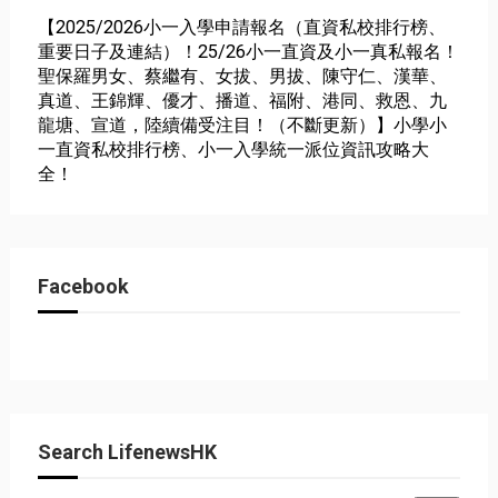
【2025/2026小一入學申請報名（直資私校排行榜、
重要日子及連結）！25/26小一直資及小一真私報名！
聖保羅男女、蔡繼有、女拔、男拔、陳守仁、漢華、
真道、王錦輝、優才、播道、福附、港同、救恩、九
龍塘、宣道，陸續備受注目！（不斷更新）】小學小
一直資私校排行榜、小一入學統一派位資訊攻略大
全！
Facebook
Search LifenewsHK