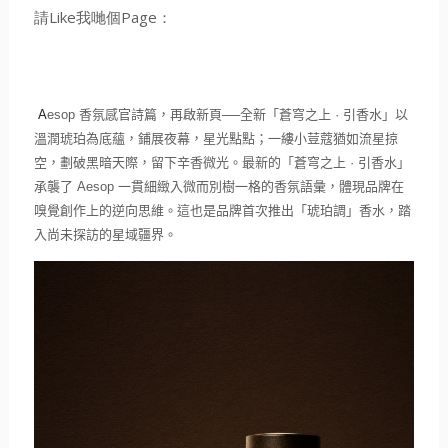
請Like我哋個Page：
A
esop
香氛感官詩篇，再啟新頁
──
全新「蒼穹之上
·
引香水」以
溫潤琥珀為底蘊，鋪展夜幕，星光點點；
一縷小荳蔻猶如流星掠
空，劃破黑暗天際，留下辛香微光。最新的「
蒼穹之上
·
引香水」
承襲了
Aesop
一貫細緻入微而別樹一格的香氛語彙，
體現品牌在
嗅覺創作上的逆向思維。這也是品牌首次推出「琥珀調」
香水，踏
入尚未探訪的星域疆界。