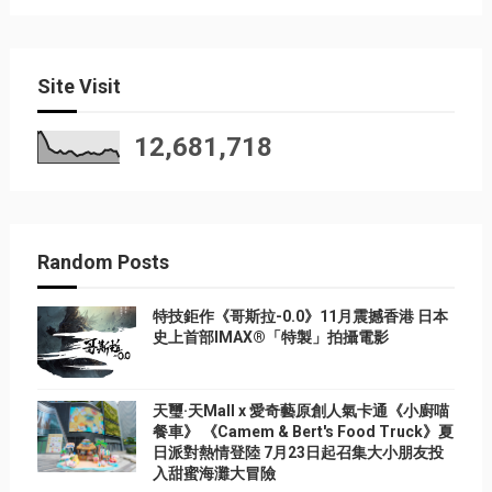
Site Visit
12,681,718
Random Posts
特技鉅作《哥斯拉-0.0》11月震撼香港 日本
史上首部IMAX®「特製」拍攝電影
天璽·天Mall x 愛奇藝原創人氣卡通《小廚喵
餐車》 《Camem & Bert's Food Truck》夏
日派對熱情登陸 7月23日起召集大小朋友投
入甜蜜海灘大冒險