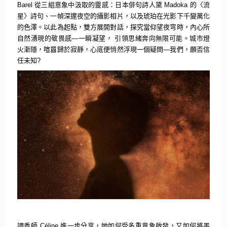
Barel
從三組意象中汲取的靈感：日本俳句詩人黛
Madoka
的〈流
星〉詩句、一幀深邃夜空的攝影相片，
以及琥珀在光影下千變萬化
的色澤。以此為起點，雙方展開對話，
探究當仰望夜穹時，內心所
自然湧現的敬畏感
—
一瞬凝望，
引領思緒奔向無限可能。城市燈
火漸隱，喧囂歸於寂靜，
心底便悄然浮現一個疑問
—
我們，願否信
任未知
?
調香師
Céline
進一步分享，她如何受多重意象啟發，又如何將墨