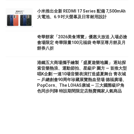
小米推出全新 REDMI 17 Series 配備 7,500mAh
大電池、6.9 吋大螢幕及日常耐用設計
奇華餅家「2026美食博覽」優惠大放送 入場必搶
會場限定 奇華限量100元福袋 奇華至尊月餅及月
餅券八折
港鐵五大商場攜手繪製「盛夏遊樂地圖」 逐站探
索音樂熱浪、運動節拍、星級IP 圍方 — 首推大型
唱K企劃 一連10場音樂表演打造盛夏舞台 青衣城
— 乒總創會90周年珍藏展覽熱血登場 德福廣場、
PopCorn、The LOHAS康城 — 三大國際級IP角
色同步列陣 特設期間限定店熱賣獨家人氣商品