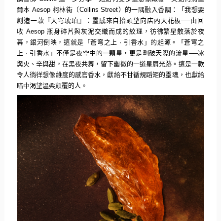
爾本
Aesop
柯林街（
Collins Street
）的一隅融入香調：「我想要
創造一款『天穹琥珀』：
靈感來自抬頭望向店內天花板
──
由回
收
Aesop
瓶身碎片與灰泥交織而成的紋理，彷彿繁星散落於夜
幕，銀河倒映，
這就是「蒼穹之上
·
引香水」的起源。「蒼穹之
上
·
引香水」不僅是夜空中的一顆星，更是劃破天際的流星
──
冰
與火、
辛與甜，在黑夜共舞，留下幽微的一道星屑光跡。
這是一款
令人徜徉想像維度的感官香水，獻給不甘循規蹈矩的靈魂，
也獻給
暗中渴望溫柔顛覆的人。