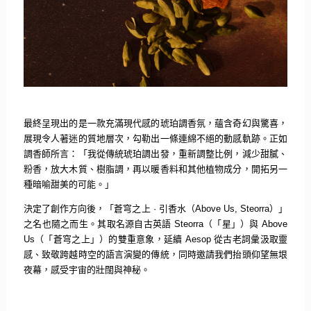
最終呈現出的是一款充滿現代感的琥珀調香氛，蘊含奇幻與驚喜，
展現令人著迷的質地層次，勾勒出一條連綿不絕的動感軌跡。
正如
調香師所言：「我從傳統琥珀調出發，重新調整比例，
減少甜膩、
粉香，放大木質、樹脂調，再以暖香料和其他植物成分，
開拓另一
種暗喻甜美的可能。」
決定了創作方向後，「蒼穹之上
·
引香水（
Above Us, Steorra
）」
之名也隨之而生。其取名源自古英語
Steorra
（「星」）與
Above
Us
（「蒼穹之上」）的雙重意象，延續
Aesop
從古老詞彙汲取靈
感、致敬跨越時空的語言演變的傳統，
同時邀請我們抬頭仰望無垠
夜幕，感受宇宙的壯闊與神秘。