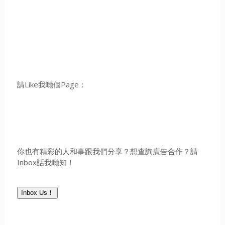
請Like我哋個Page：
你也有精彩的人和事跟我們分享？想查詢廣告合作？請
Inbox話我哋知！
Inbox Us！