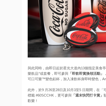
與此同時，由即日起於星光大道內13個指定美食
樂飲品^或套餐，即可參與
「即飲即賞換領活動」
可口可樂™變色鋁杯，加入凍飲杯身即時變色，Ama
此外，於9 月26至28日及10月3至5 日期間
標籤 #60SCCHK，更可參與
「週末快閃打卡賞」
歡樂！