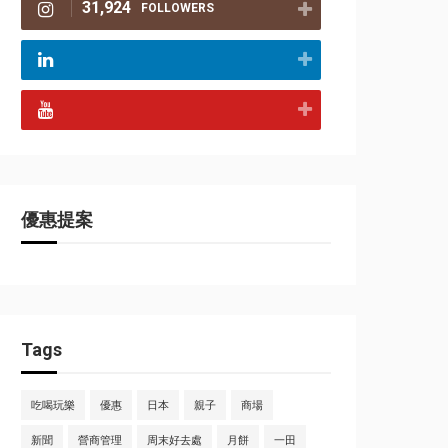
31,924
FOLLOWERS
優惠提案
Tags
吃喝玩樂
優惠
日本
親子
商場
新聞
營商管理
周末好去處
月餅
一田