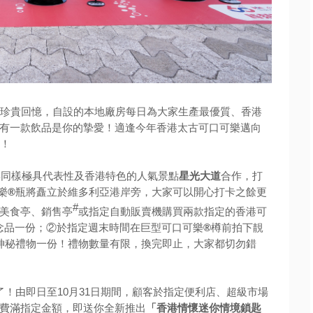
的珍貴回憶，自設的本地廠房每日為大家生產最優質、香港
有一款飲品是你的摯愛！適逢今年香港太古可口可樂邁向
開！
與同樣極具代表性及香港特色的人氣景點
星光大道
合作，打
樂
®
瓶將矗立於維多利亞港岸旁，大家可以開心打卡之餘更
#
美食亭、銷售亭
或指定自動販賣機購買兩款指定的香港可
念品一份；②於指定週末時間在巨型可口可樂
®
樽前拍下靚
神秘禮物一份！禮物數量有限，換完即止，大家都切勿錯
！由即日至10月31日期間，顧客於指定便利店、超級市場
費滿指定金額，即送你全新推出
「香港情懷迷你情境鎖匙