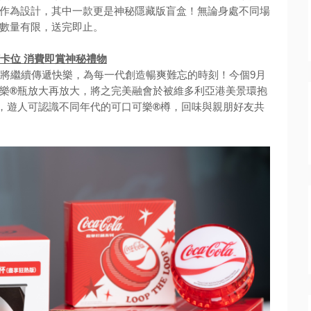
作為設計，其中一款更是神秘隱藏版盲盒！無論身處不同場
數量有限，送完即止。
打卡位 消費即賞神秘禮物
樂將繼續傳遞快樂，為每一代創造暢爽難忘的時刻！今個9月
樂
®
瓶放大再放大，將之完美融會於被維多利亞港美景環抱
，遊人可認識不同年代的可口可樂
®
樽，回味與親朋好友共