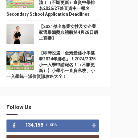
清！（不斷更新）直資中學排
名2026/27兼直資中一報名
Secondary School Application Deadlines
【2021傑出專業女性及女企業
家選舉頒獎典禮將於4月28日網
上直播】
【即時投選「全港最佳小學選
擧2024年排名」！2024/2025
小一入學申請報名！（不斷更
新）】小學小一直資私校、小
一入學統一派位資訊攻略大全！
Follow Us
134,158
LIKES