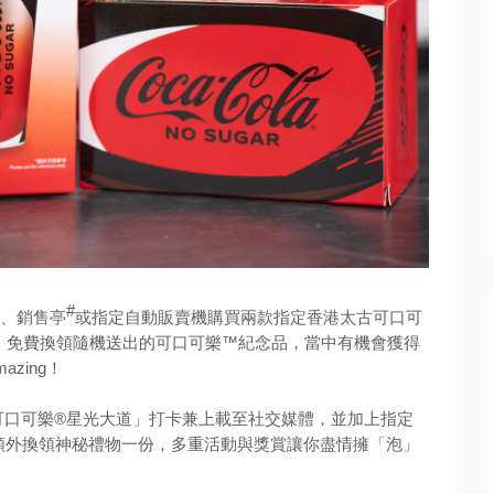
#
亭、銷售亭
或指定自動販賣機購買兩款指定香港太古可口可
，免費換領隨機送出的可口可樂™紀念品，當中有機會獲得
zing！
，在「可口可樂®星光大道」打卡兼上載至社交媒體，並加上指定
額外換領神秘禮物一份，多重活動與獎賞讓你盡情擁「泡」