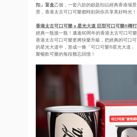
扣」盲盒
乙個，一套六款的鎖匙扣以經典香港場景
景，香港太古可口可樂都時刻與你共享美好時光！
香港太古可口可樂 x 星光大道 巨型可口可樂®樽
經典一瓶接一瓶！邁進60周年的香港太古可口可
香港太古可口可樂更將快樂升級，把經典的可口可
的星光大道中，形成一條「可口可樂®星光大道」
聚暢飲可樂的每段難忘回憶！