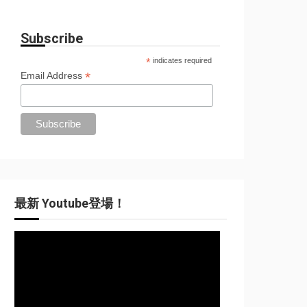
Subscribe
*
indicates required
*
Email Address
最新 Youtube登場！