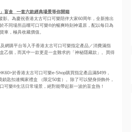
」盲盒 一套六款經典場景等你開箱
蹤影。為慶祝香港太古可口可樂陪伴大家60周年，全新推出
於不同場所品嚐可口可樂®的暢爽時刻神還原，配以每日為
貨車，極具收藏價值。
市場及網購平台等入手香港太古可口可樂指定產品／消費滿指
盒乙個，而其中一款更是一盒難求的「神秘隱藏款」。買得
60>於香港太古可口可樂e-Shop購買指定產品滿$499，
境鎖匙扣連獨家禮盒 （限定50套）。除了可以變身掛飾外，
口可樂®生活日常場景，絕對能帶起新一波的盲盒熱！