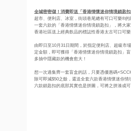
全城密密儲！消費即送「香港情懷迷你情境鎖匙扣
超市、便利店、冰室，街頭巷尾總有可口可樂®的
一套六款的「香港情懷迷你情境鎖匙扣」，將大家
香港社區送上經典飲品的標誌性香港太古可口可樂
由即日至10月31日期間，於指定便利店、超級
定金額，即可獲得「香港情懷迷你情境鎖匙扣」盲
多抽中隱藏款的機會愈大！
想一次過集齊一套盲盒的話，只要憑優惠碼<SCCHK
除可即減$50之餘，還送全套六款香港情懷迷你情
六款鎖匙扣的底部其實也是拼圖，可將之拼湊成可