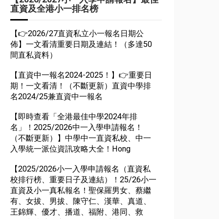
直資及全港小一排名榜
【👉2026/27直資私立小一報名日期公
佈】一文看清重要日期及連結！（多達50
間直私資料）
【直資中一報名2024-2025！】👉重要日
期！一文看清！（不斷更新）直資中學排
名2024/25兼直資中一報名
【即時查看「全港最佳中學2024年排
名」！2025/2026中一入學申請報名！
（不斷更新）】中學中一直資私校、中一
入學統一派位資訊攻略大全！Hong
【2025/2026小一入學申請報名（直資私
校排行榜、重要日子及連結）！25/26小一
直資及小一真私報名！聖保羅男女、蔡繼
有、女拔、男拔、陳守仁、漢華、真道、
王錦輝、優才、播道、福附、港同、救