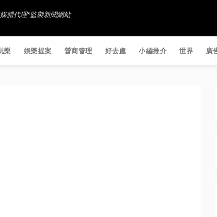
香港社交媒體代理*監製新聞網站
玩樂
娛樂提案
營商管理
好去處
小編推介
世界
廣