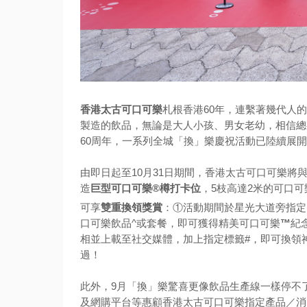
香港太古可口可樂
札根香港60年，連繫著幾代人
製造的飲品，無論是大人小孩、男女老幼，相信總
60周年，一系列全城「換」樂慶祝活動已陸續展
由即日起至10月31日期間，香港太古可口可樂將
造
巨型可口可樂®樽打卡位
，5枝高達2米的可口可
可享
雙重換領獎賞
：①活動期間於星光大道旁指定
口可樂飲品^或套餐，即可獲得精美可口可樂
™
紀
相並上載至社交媒體，加上指定標籤#，即可換領
過！
此外，9月「換」樂驚喜更像飲品生產線一樣停不了
及網購平台等惠顧香港太古可口可樂指定產品／消