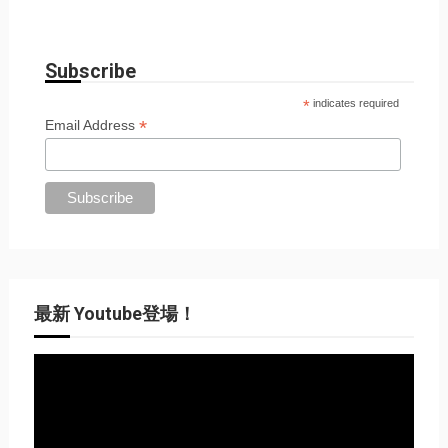
Subscribe
*
indicates required
*
Email Address
最新 Youtube登場！