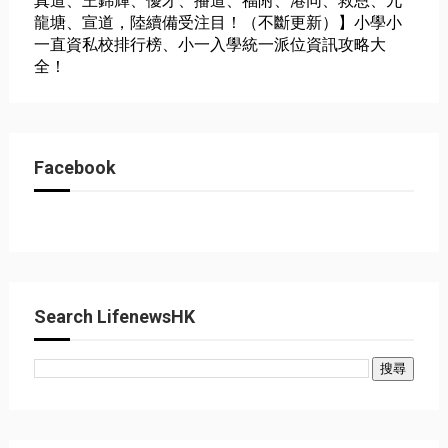
真道、王錦輝、優才、播道、福附、港同、救恩、九
龍塘、宣道，陸續備受注目！（不斷更新）】小學小
一直資私校排行榜、小一入學統一派位資訊攻略大
全！
Facebook
Search LifenewsHK