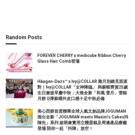
Random Posts
FOREVER CHERRY x medicube Ribbon Cherry
Glass Hair Comb登場
Häagen-Dazs™ x Ivy@COLLAR 雅月別緻見面派
對｜Ivy@COLLAR「女神降臨」 與蘇蝦齊賀25歲
生日兼提早慶中秋；大推全新「和風‧雪月」雪糕
月餅 Q彈麻糬外皮口感十足中秋必備
美心西餅首度聯乘全球人氣文創品牌JOGUMAN
推出全新「JOGUMAN meets Maxim’s Cakes抖
陣先」系列 超萌兼實用立體蛋糕及周邊產品療癒
登場 陪你一起「抖陣」放空！