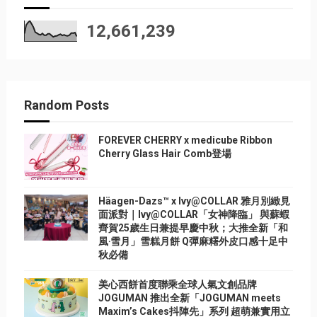
12,661,239
Random Posts
FOREVER CHERRY x medicube Ribbon
Cherry Glass Hair Comb登場
Häagen-Dazs™ x Ivy@COLLAR 雅月別緻見
面派對｜Ivy@COLLAR「女神降臨」 與蘇蝦
齊賀25歲生日兼提早慶中秋；大推全新「和
風‧雪月」雪糕月餅 Q彈麻糬外皮口感十足中
秋必備
美心西餅首度聯乘全球人氣文創品牌
JOGUMAN 推出全新「JOGUMAN meets
Maxim’s Cakes抖陣先」系列 超萌兼實用立