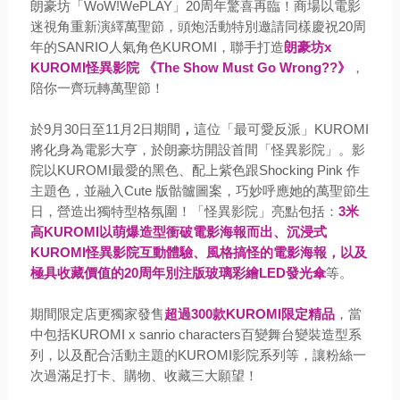
朗豪坊「WoW!WePLAY」20周年驚喜再臨！商場以電影
迷視角重新演繹萬聖節，頭炮活動特別邀請同樣慶祝20周
年的SANRIO人氣角色KUROMI，聯手打造
朗豪坊x
KUROMI怪異影院 《The Show Must Go Wrong??》
，
陪你一齊玩轉萬聖節！
於9月30日至11月2日期間
，
這位「最可愛反派」KUROMI
將化身為電影大亨，於朗豪坊開設首間「怪異影院」。影
院以KUROMI最愛的黑色、配上紫色跟Shocking Pink 作
主題色，並融入Cute 版骷髗圖案，巧妙呼應她的萬聖節生
日，營造出獨特型格氛圍！「怪異影院」亮點包括：
3米
高KUROMI以萌爆造型衝破電影海報而出、沉浸式
KUROMI怪異影院互動體驗、風格搞怪的電影海報，以及
極具收藏價值的20周年別注版玻璃彩繪LED發光傘
等。
期間限定店更獨家發售
超過300款KUROMI限定精品
，當
中包括KUROMI x sanrio characters百變舞台變裝造型系
列，以及配合活動主題的KUROMI影院系列等，讓粉絲一
次過滿足打卡、購物、收藏三大願望！