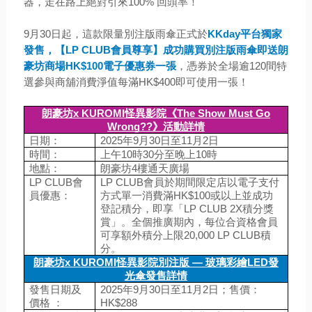
器，走在路上絕對引來100% 回頭率！
9月30日起，這款限量別注版雨傘正式於
KKday平台獨家
發售，【LP CLUB會員尊享】成功購買別注版雨傘即送朗
豪坊商場HK$100電子優惠券一張
，憑券於全場逾120間特
選參與商舖消費淨值每滿HK$400即可使用一張！
朗豪坊x KUROMI怪異影院《The Show Must Go
Wrong??》活動詳情
日期：
2025年9月30日至11月2日
時間：
上午10時30分至晚上10時
地點：
朗豪坊4樓通天廣場
LP CLUB會
LP CLUB會員於期間限定店以電子支付
員優惠：
方式單一消費滿HK$100或以上並成功
登記積分，即享「LP CLUB 2X積分獎
賞」。全個推廣期內，每位合資格會員
可享額外積分上限20,000 LP CLUB積
分。
朗豪坊x KUROMI怪異影院別注版 — 玻璃彩繪LED發
光傘發售詳情
發售日期及
2025年9月30日至11月2日；售價：
價格 ：
HK$288