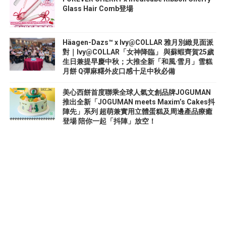
Glass Hair Comb登場
Häagen-Dazs™ x Ivy@COLLAR 雅月別緻見面派
對｜Ivy@COLLAR「女神降臨」 與蘇蝦齊賀25歲
生日兼提早慶中秋；大推全新「和風‧雪月」雪糕
月餅 Q彈麻糬外皮口感十足中秋必備
美心西餅首度聯乘全球人氣文創品牌JOGUMAN
推出全新「JOGUMAN meets Maxim’s Cakes抖
陣先」系列 超萌兼實用立體蛋糕及周邊產品療癒
登場 陪你一起「抖陣」放空！