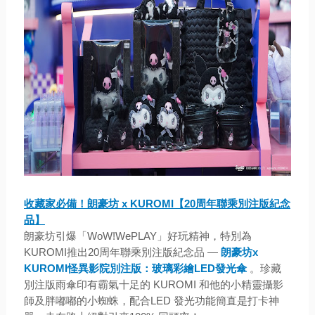
收藏家必備！朗豪坊 x KUROMI【20周年聯乘別注版紀念
品】
朗豪坊引爆「WoW!WePLAY」好玩精神，特別為
KUROMI推出20周年聯乘別注版紀念品 —
朗豪坊x
KUROMI怪異影院別注版：玻璃彩繪LED發光傘
。珍藏
別注版雨傘印有霸氣十足的 KUROMI 和他的小精靈攝影
師及胖嘟嘟的小蜘蛛，配合LED 發光功能簡直是打卡神