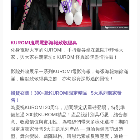
KUROMI鬼馬電影海報致敬經典
化身電影大亨的KUROMI，手持爆谷坐在戲院中靜候大
家，與大家在朗豪坊x KUROMI怪異影院盡情拍攝！
影院外牆展示一系列KUROMI電影海報，每張海報細節滿
滿，幽默致敬經典之餘，亦勾起資深影迷的回憶！
掃貨召集！300+款KUROMI限定精品 5大系列獨家發
售！
為慶祝KUROMI 20周年，期間限定店重磅登場，特別準
備超過 300款KUROMI精品！產品設計別具巧思，結合創
意、收藏價值與實用性，為粉絲們帶來多樣化選擇！期間
限定店獨家發售5大主題系列產品 — 無論你鍾意萌爆造
型、舞台變裝、戲院風格、暗黑元素或反叛態度，通通一