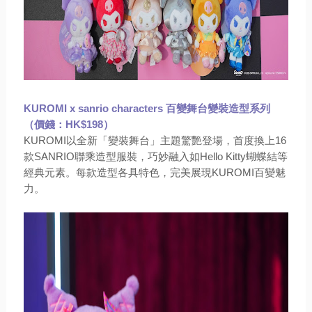
KUROMI x sanrio characters
百變舞台變裝造型系列
（價錢：HK$198）
KUROMI以全新「變裝舞台」主題驚艷登場，首度換上16
款SANRIO聯乘造型服裝，巧妙融入如Hello Kitty蝴蝶結等
經典元素。每款造型各具特色，完美展現KUROMI百變魅
力。