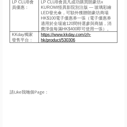
LP CLUB會
LP CLUB會員凡成功購買朗豪坊x
員優惠：
KUROMI怪異影院別注版 — 玻璃彩繪
LED發光傘，可額外獲贈朗豪坊商場
HK$100電子優惠券一張（電子優惠券
適用於全場逾120間特選參與商舖，消
費淨值每滿HK$400即可使用一張）。
KKday獨家
https://www.kkday.com/zh-
發售平台：
hk/product/530306
請Like我哋個Page：