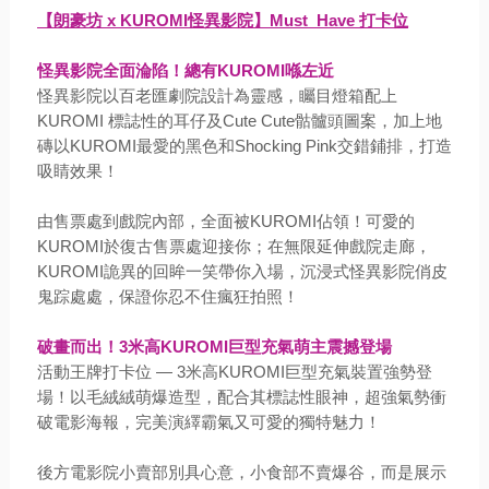
【朗豪坊 x KUROMI怪異影院】Must Have 打卡位
怪異影院全面淪陷！總有KUROMI喺左近
怪異影院以百老匯劇院設計為靈感，矚目燈箱配上
KUROMI 標誌性的耳仔及Cute Cute骷髗頭圖案，加上地
磚以KUROMI最愛的黑色和Shocking Pink交錯鋪排，打造
吸睛效果！
由售票處到戲院內部，全面被KUROMI佔領！可愛的
KUROMI於復古售票處迎接你；在無限延伸戲院走廊，
KUROMI詭異的回眸一笑帶你入場，沉浸式怪異影院俏皮
鬼踪處處，保證你忍不住瘋狂拍照！
破畫而出！3米高KUROMI巨型充氣萌主震撼登場
活動王牌打卡位 — 3米高KUROMI巨型充氣裝置強勢登
場！以毛絨絨萌爆造型，配合其標誌性眼神，超強氣勢衝
破電影海報，完美演繹霸氣又可愛的獨特魅力！
後方電影院小賣部別具心意，小食部不賣爆谷，而是展示