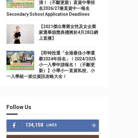
清！（不斷更新）直資中學排
名2026/27兼直資中一報名
Secondary School Application Deadlines
【2021傑出專業女性及女企業
家選舉頒獎典禮將於4月28日網
上直播】
【即時投選「全港最佳小學選
擧2024年排名」！2024/2025
小一入學申請報名！（不斷更
新）】小學小一直資私校、小
一入學統一派位資訊攻略大全！
Follow Us
134,158
LIKES