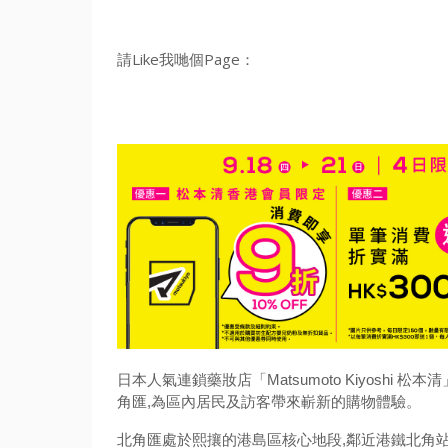
請Like我哋個Page：
日本人氣連鎖藥妝店「Matsumoto Kiyoshi 
角匯,為區內居民及訪客帶來嶄新的購物體驗。
北角匯處於熙攘的港島區核心地段,鄰近港鐵北角站