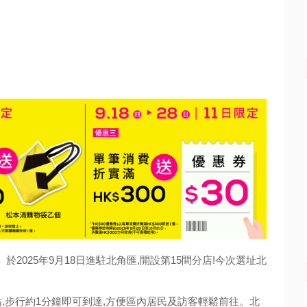
松本清」於2025年9月18日進駐北角匯,開設第15間分店!今次選址北
,步行約1分鐘即可到達,方便區內居民及訪客輕鬆前往。北