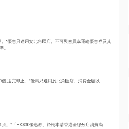
品。*優惠只適用於北角匯店。不可與會員幸運輪優惠券及其
準。
150個,送完即止。*優惠只適用於北角匯店。消費金額以
即送1張。*「HK$30優惠券」於松本清香港全線分店消費滿