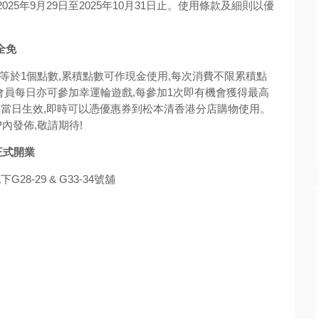
025年9月29日至2025年10月31日止。使用條款及細則以優
全免
相等於1個點數,累積點數可作現金使用,每次消費不限累積點
 會員每日亦可參加幸運輪遊戲,每參加1次即有機會獲得最高
戲後當日生效,即時可以憑優惠券到松本清香港分店購物使用。
內發佈,敬請期待!
四)正式開業
G28-29 & G33-34號舖