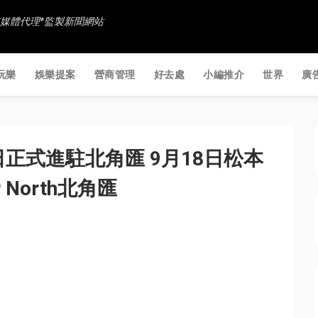
香港社交媒體代理*監製新聞網站
玩樂
娛樂提案
營商管理
好去處
小編推介
世界
廣
日正式進駐北角匯 9月18日松本
 North北角匯