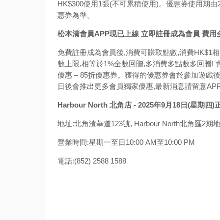
HK$300使用1張(不可累積使用)。優惠券使用期由2
惠券為準。
松本清會員APP現已上線 立即註冊成為會員 費用
免費註冊成為會員後,消費可賺取點數,消費HK$1
數上限,相等於1%全數回贈,多消費多點數多回贈!
優惠 – 85折優惠券。獲得的優惠券會於參加遊
日後會推出更多會員獨家優惠,最新消息請留意APP
Harbour North 北角店 - 2025年9月18日(星期
地址:北角渣華道123號, Harbour North北角匯2期地下
營業時間:星期一至日10:00 AM至10:00 PM
電話:(852) 2588 1588