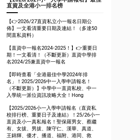
直資及全港小一排名榜
【👉2026/27直資私立小一報名日期公
佈】一文看清重要日期及連結！（多達50
間直私資料）
【直資中一報名2024-2025！】👉重要日
期！一文看清！（不斷更新）直資中學排
名2024/25兼直資中一報名
【即時查看「全港最佳中學2024年排
名」！2025/2026中一入學申請報名！
（不斷更新）】中學中一直資私校、中一
入學統一派位資訊攻略大全！Hong
【2025/2026小一入學申請報名（直資私
校排行榜、重要日子及連結）！25/26小一
直資及小一真私報名！聖保羅男女、蔡繼
有、女拔、男拔、陳守仁、漢華、真道、
王錦輝、優才、播道、福附、港同、救