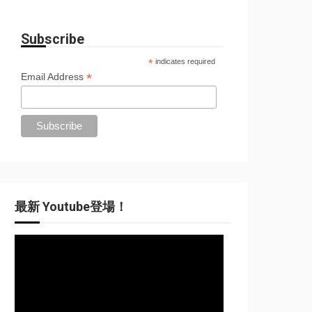
Subscribe
*
indicates required
*
Email Address
最新 Youtube登場！