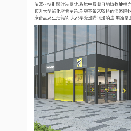
角匯坐擁壯闊維港景致,為城中最矚目的購物地標
廊與大型綠化空間圍繞,為顧客帶來獨特的海濱購
康食品及生活雜貨,大家享受邊購物邊消遣,無論是