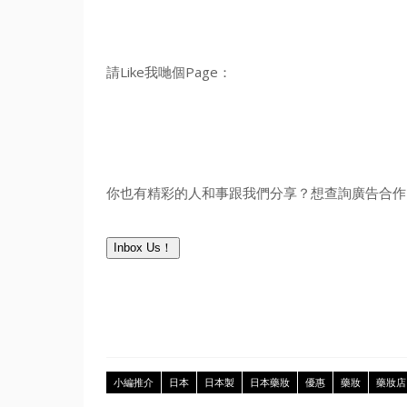
請Like我哋個Page：
你也有精彩的人和事跟我們分享？想查詢廣告合作？
Inbox Us！
小編推介
日本
日本製
日本藥妝
優惠
藥妝
藥妝店