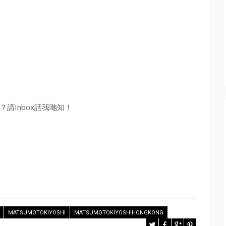
請Inbox話我哋知！
MATSUMOTOKIYOSHI
MATSUMOTOKIYOSHIHONGKONG