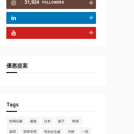
31,924
FOLLOWERS
優惠提案
Tags
吃喝玩樂
優惠
日本
親子
商場
新聞
營商管理
周末好去處
月餅
一田