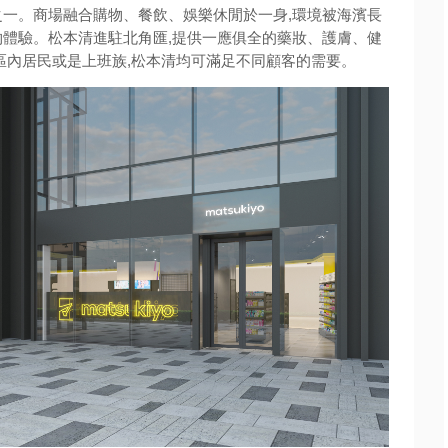
之一。商場融合購物、餐飲、娛樂休閒於一身,環境被海濱長
物體驗。松本清進駐北角匯,提供一應俱全的藥妝、護膚、健
區內居民或是上班族,松本清均可滿足不同顧客的需要。