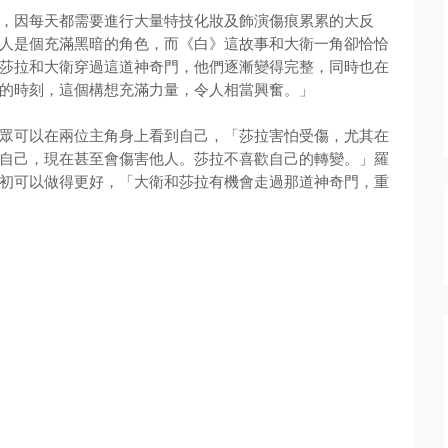
，
因每天都需要進行大量特技化妝及飾演傷痕累累的大反
人是個充滿黑暗的角色，
而《白》這故事和大衛一角卻恰恰
莎拉和大衛穿過這道神奇門，他們逐漸變得完整，
同時也在
的時刻，
這個構想充滿力量，令人相當興奮。」
眾可以在兩位主角身上看到自己，「莎拉害怕受傷，
尤其在
自己，
現在甚至會傷害他人。莎拉不喜歡自己的轉變。」
羅
初可以做得更好，「大衛和莎拉有機會走過那道神奇門，
重