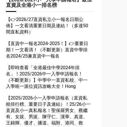
直資及全港小一排名榜
【👉2026/27直資私立小一報名日期公
佈】一文看清重要日期及連結！（多達50
間直私資料）
【直資中一報名2024-2025！】👉重要日
期！一文看清！（不斷更新）直資中學排
名2024/25兼直資中一報名
【即時查看「全港最佳中學2024年排
名」！2025/2026中一入學申請報名！
（不斷更新）】中學中一直資私校、中一
入學統一派位資訊攻略大全！Hong
【2025/2026小一入學申請報名（直資私
校排行榜、重要日子及連結）！25/26小一
直資及小一真私報名！聖保羅男女、蔡繼
有、女拔、男拔、陳守仁、漢華、真道、
王錦輝、優才、播道、福附、港同、救