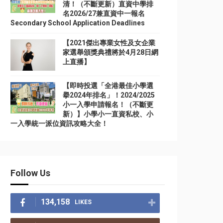
清！（不斷更新）直資中學排
名2026/27兼直資中一報名
Secondary School Application Deadlines
【2021傑出專業女性及女企業
家選舉頒獎典禮將於4月28日網
上直播】
【即時投選「全港最佳小學選
擧2024年排名」！2024/2025
小一入學申請報名！（不斷更
新）】小學小一直資私校、小
一入學統一派位資訊攻略大全！
Follow Us
134,158
LIKES