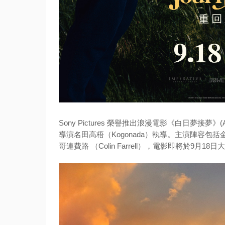
Sony Pictures 榮譽推出浪漫電影《白日夢接夢》(A Big B
導演名田高梧（Kogonada）
執導
。主演陣容包括金像
哥連費路 （Colin Farrell），電影即將於9月18