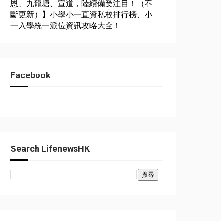
恩、九龍塘、宣道，陸續備受注目！（不
斷更新）】小學小一直資私校排行榜、小
一入學統一派位資訊攻略大全！
Facebook
Search LifenewsHK