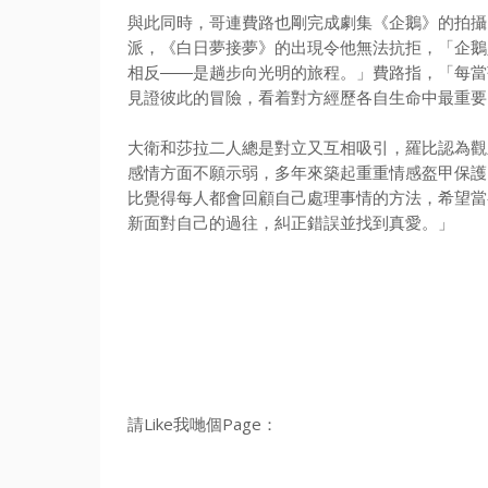
與此同時，哥連費路也剛完成劇集《企鵝》的拍攝
派，《
白日夢接夢》的出現令他無法抗拒，「企鵝
相反——是趟步向光明的旅程。」
費路指，「每當
見證彼此的冒險，看着對方經歷各自生命中最重要
大衛和莎拉二人總是對立又互相吸引，
羅比認為觀
感情方面不願示弱，多年來築起重重情感盔甲保護
比覺得每人都會回顧自己處理事情的方法，
希望當
新面對自己的過往，糾正錯誤並找到真愛。」
請Like我哋個Page：