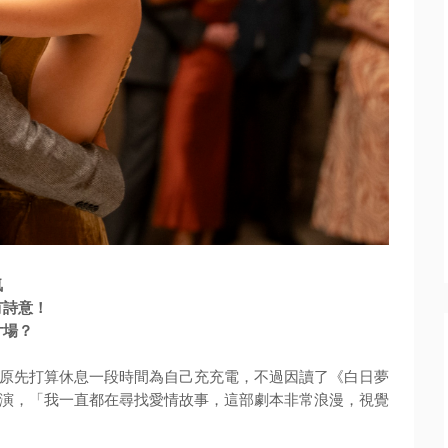
氣
有詩意！
片場？
原先打算休息一段時間為自己充充電，不過因讀了《白日夢
演，「
我一直都在尋找愛情故事，這部劇本非常浪漫，
視覺