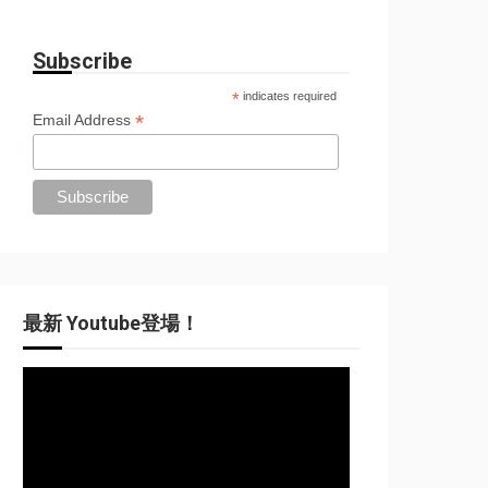
Subscribe
*
indicates required
*
Email Address
最新 Youtube登場！