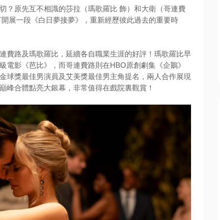
切？
原先互不相識的莎拉（瑪歌羅比 飾）和大衛（哥連費
下開展一段《
白日夢接夢》，重新經歷彼此過去的重要時
連費路及瑪歌羅比，
延續各自職業生涯的好評！瑪歌羅比早
級電影《芭比》，
而哥連費路則在HBO原創劇集《企鵝》
金球獎最佳男演員及艾美獎最佳男主角提名，
兩人合作展現
巔峰合體點亮大銀幕，
非常值得在戲院裏觀賞！