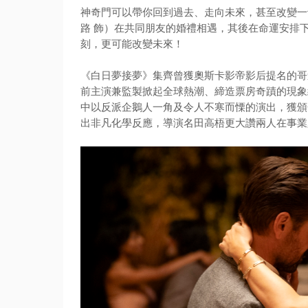
神奇門可以帶你回到過去、走向未來，甚至改變一
路 飾）在共同朋友的婚禮相遇，其後在命運安排
刻，更可能改變未來！
《白日夢接夢》
集齊曾獲奧斯卡影帝影后提名的哥
前主演兼監製掀起全球熱潮、
締造票房奇蹟的現象
中以反派企鵝人一角及令人不寒而慄的演出，
獲頒
出非凡化學反應，
導演名田高梧更大讚兩人在事業