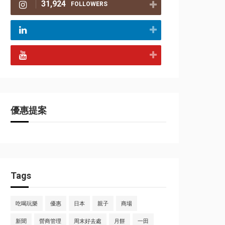
31,924
FOLLOWERS
優惠提案
Tags
吃喝玩樂
優惠
日本
親子
商場
新聞
營商管理
周末好去處
月餅
一田