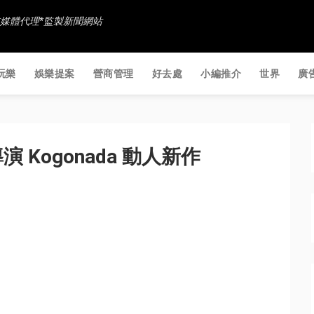
香港社交媒體代理*監製新聞網站
玩樂
娛樂提案
營商管理
好去處
小編推介
世界
廣
Kogonada 動人新作