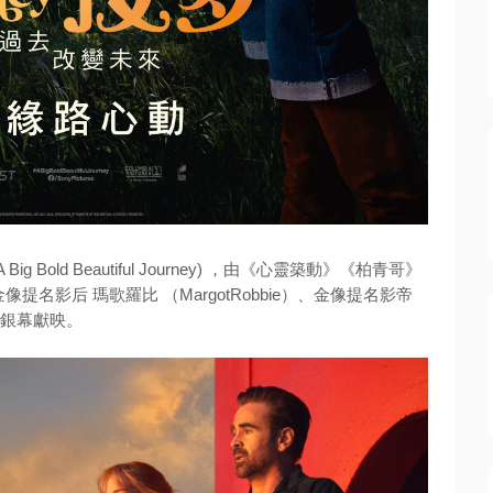
old Beautiful Journey) ，由
《心靈築動》《柏青哥》
提名影后 瑪歌羅比 （MargotRobbie）、金像提名影帝
日大銀幕獻映。