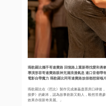
瑪歌羅比攜手哥連費路 回憶路上重新尋找愛和勇
導演形容哥連費路眼神充滿浪漫氣息 連口音都帶
電影自帶魔力 瑪歌羅比同哥連費路放假都想留喺
瑪歌羅比在《芭比》製作完成兼贏盡票房口碑後，
接夢》
的劇本，認為故事創新又動人，毅然答應參
效果亦很新奇美麗。」