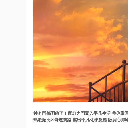
神奇門都開啟了！魔幻之門闖入平凡生活 帶你重
瑪歌羅比✕哥連費路 擦出非凡化學反應 敞開心扉