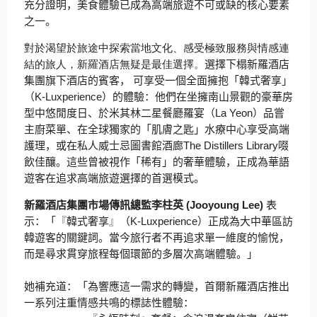
充分證明，
美食體驗已成為高端旅遊不可或缺的核心要素
之一。
對於渴望於旅途中探索當地文化、感受極致服務與情感連
結的旅人，
新羅酒店無疑是最佳選擇。
選擇下榻新羅酒店
集團旗下酒店的賓客， 可享受一個全面擁抱「韓式奢享」
（
K-Luxperience
）
的體驗：他們在坐擁南山景觀的豪華房
型中悠閒度日、
於米其林二星餐廳羅宴（
La Yeon
）品嘗
主廚菜單、在全球獨家的「肌膚之匙」
水療中心享受高端
護理，或在私人威士忌圖書館酒廊
The Distillers Library
啜
飲佳釀。這些曾被視作「稀有」的奢華體驗，
正成為華語
遊客在追求高端旅遊選擇的首選模式。
新羅酒店集團市場傳訊總監李柱英
(Jooyoung Lee)
表
示：「
『
韓式奢享
』
（
K-Luxperience
）
正成為大中華區訪
韓遊客的關鍵詞。
當今旅行者不再追求單一維度的愉悅，
而是尋求貫穿旅程每個環節的多層次高端體驗。」
她補充道：「為響應這一需求的轉變，
首爾新羅酒店推出
一系列注重情感共鳴的標誌性體驗：