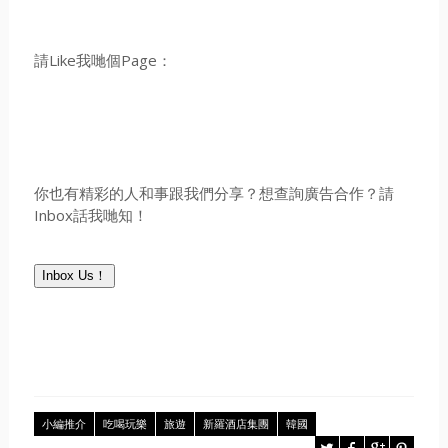
請Like我哋個Page：
你也有精彩的人和事跟我們分享？想查詢廣告合作？請
Inbox話我哋知！
Inbox Us！
小編推介
吃喝玩樂
旅遊
新羅酒店集團
韓國