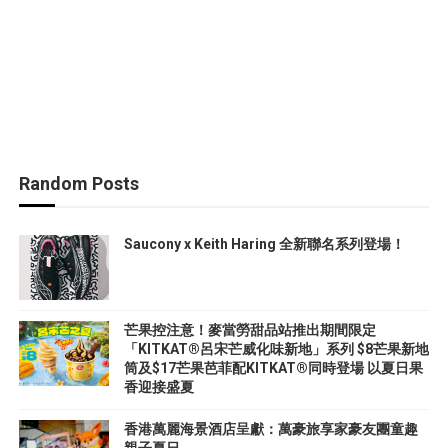
Random Posts
Saucony x Keith Haring 全新聯名系列登場！
芒果控注意！麥當勞甜品站推出期間限定
「KITKAT®呂宋芒威化味新地」系列 $8芒果新地
筒及$17芒果芭菲配KITKAT®同時登場 以夏日果
香迎接盛夏
香港萬麗海景酒店呈獻：萬豪旅享家豪友團童趣