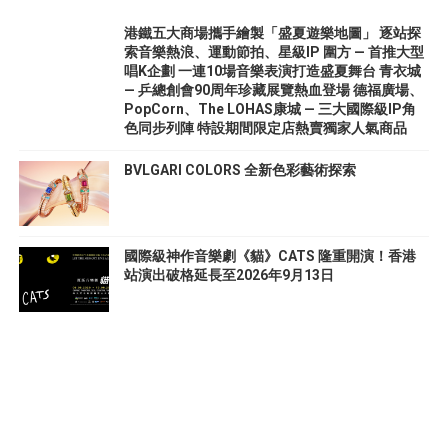
港鐵五大商場攜手繪製「盛夏遊樂地圖」 逐站探
索音樂熱浪、運動節拍、星級IP 圍方 — 首推大型
唱K企劃 一連10場音樂表演打造盛夏舞台 青衣城
— 乒總創會90周年珍藏展覽熱血登場 德福廣場、
PopCorn、The LOHAS康城 — 三大國際級IP角
色同步列陣 特設期間限定店熱賣獨家人氣商品
BVLGARI COLORS 全新色彩藝術探索
國際級神作音樂劇《貓》CATS 隆重開演！香港
站演出破格延長至2026年9月13日