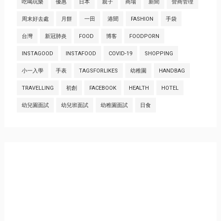
吃喝玩樂
優惠
日本
親子
商場
新聞
營商管理
周末好去處
月餅
一田
港聞
FASHION
手袋
台灣
新冠肺炎
FOOD
博客
FOODPORN
INSTAGOOD
INSTAFOOD
COVID-19
SHOPPING
小一入學
手表
TAGSFORLIKES
幼稚園
HANDBAG
TRAVELLING
初創
FACEBOOK
HEALTH
HOTEL
幼兒園面試
幼兒班面試
幼稚園面試
日食