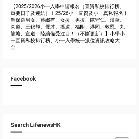
【2025/2026小一入學申請報名（直資私校排行榜、
重要日子及連結）！25/26小一直資及小一真私報名！
聖保羅男女、蔡繼有、女拔、男拔、陳守仁、漢華、
真道、王錦輝、優才、播道、福附、港同、救恩、九
龍塘、宣道，陸續備受注目！（不斷更新）】小學小
一直資私校排行榜、小一入學統一派位資訊攻略大
全！
Facebook
Search LifenewsHK