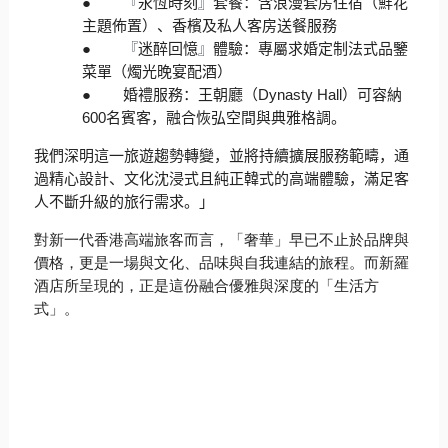
●
『
永恆時刻
』
套餐：含浪漫套房住宿（鮮花
主題佈置）、
香檳及私人客房送餐服務
●
『
迷醉回憶
』
體驗：專屬求婚定制法式品鑒
菜單（燭光晚宴配酒）
●
婚禮服務：王朝廳（
Dynasty Hall
）可容納
600
名賓客，融合恢弘空間與典雅格調。
我們深明這一旅遊趨勢轉變，並將持續擴展服務範疇，
通
過精心設計、文化沈浸式且純正韓式的高端體驗，
滿足客
人不斷升級的旅行需求。」
對新一代香港高端旅客而言，「奢華」早已不止於品牌與
價格，
更是一場與文化、品味與自我連結的旅程。而新羅
酒店所呈現的，
正是這份融合優雅與深度的「生活方
式」。