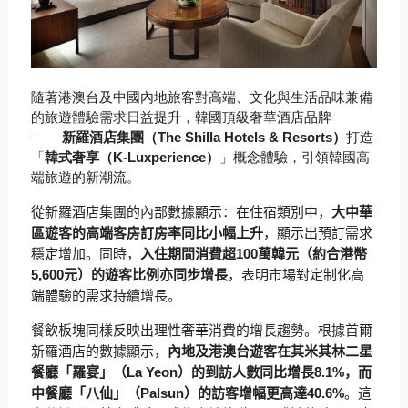
隨著港澳台及中國內地旅客對高端、
文化與生活品味兼備
的旅遊體驗需求日益提升，
韓國頂級奢華酒店品牌
——
新羅酒店集團（The Shilla Hotels & Resorts）
打造
「
韓式奢享（K-Luxperience）
」概念體驗，引領韓國高
端旅遊的新潮流。
從新羅酒店集團的內部數據顯示：在住宿類別中，
大中華
區
遊客的高
端客房訂房率同比小幅上升
，顯示出預訂需求
穩定增加。同時，
入住
期間消費超
100
萬韓元（約合港幣
5,600
元）
的遊客比例亦同步增長
，
表明市場對定制化高
端體驗的需求持續增長。
餐飲板塊同樣反映出理性奢華消費的增長趨勢。
根據首爾
新羅酒店的數據顯示，
內地及港澳台遊客在其米其林二星
餐
廳「羅宴」（
La Yeon
）的到訪人數同比增長
8.1%
，而
中餐廳「八仙」（
Pa
lsun
）的訪客增幅更高達
40.6%
。這