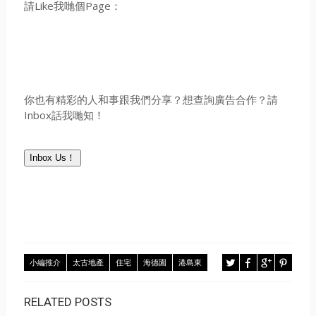
請Like我哋個Page：
你也有精彩的人和事跟我們分享？想查詢廣告合作？請
Inbox話我哋知！
Inbox Us！
小編推介
太古地產
住宅
海德園
港島東
RELATED POSTS