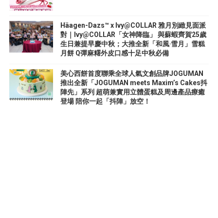
Häagen-Dazs™ x Ivy@COLLAR 雅月別緻見面派
對｜Ivy@COLLAR「女神降臨」 與蘇蝦齊賀25歲
生日兼提早慶中秋；大推全新「和風‧雪月」雪糕
月餅 Q彈麻糬外皮口感十足中秋必備
美心西餅首度聯乘全球人氣文創品牌JOGUMAN
推出全新「JOGUMAN meets Maxim’s Cakes抖
陣先」系列 超萌兼實用立體蛋糕及周邊產品療癒
登場 陪你一起「抖陣」放空！