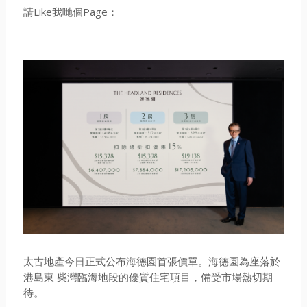
請Like我哋個Page：
太古地產今日正式公布海德園首張價單。海德園為座落於
港島東 柴灣臨海
地段的優質住宅項目，備受市場熱切期
待。