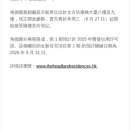
海德園展銷廳及示範單位位於太古坊康橋大廈八樓及九
樓，現正開放參觀，
賣方
將於本周三 （8 月 27 日）起開
始接受購樓意向登記。
海德園分兩期落成，第 1 期預計於 2025 年獲發佔用許可
證。這個矚目的全新住宅項目第 1 期 的預計關鍵日期為
2026 年 8 月 31 日。
詳情請瀏覽：
www.theheadlandresidences.hk
。