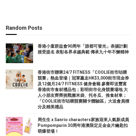
Random Posts
香港小童群益會90周年「誰都可發光」表揚計劃
接受提名 表彰各界卓越典範 傳承九十年不懈精神
香港街市聯乘24/7 FITNESS「COOLIE街市咕喱
競賽」熱血登場｜冠軍贏走HK$3,000街市現金券
及12個月24/7 FITNESS 健身會籍 參賽即送豐富
香港街市食材禮品包；彩明街市化身競賽場地 大
人小朋友齊齊挑戰搬米袋、托冬瓜、推食材車；
「COOLIE街市咕喱競賽關卡體驗區」大送會員積
分及精美禮品
周生生 x Sanrio characters家族迎來人氣新成員
Pompompurin 30周年港澳限定足金金片鑰匙扣
萌爆登場！