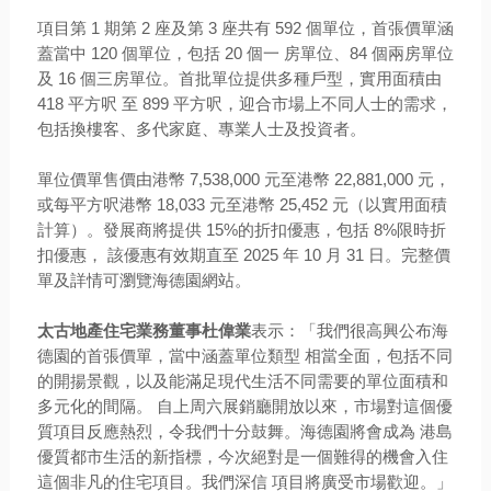
項目第 1 期第 2 座及第 3 座共有 592 個單位，首張價單涵
蓋當中 120 個單位
，包括 20 個一 房單位、84 個兩房單位
及 16 個三房單位
。首批單位提供多種戶型，實用面積由
418 平方呎 至 899 平方呎
，迎合市場上不同人士的需求，
包括換樓客、多代家庭、專業人士及投資者。
單位價單售價由港幣 7,538,000 元至港幣 22,881,000 元
，
或每平方呎港幣 18,033 元至港幣 25,452 元（以實用面積
計算）
。發展商將提供 15%的折扣優惠
，包括 8%限時折
扣優惠， 該優惠有效期直至 2025 年 10 月 31 日
。完整價
單及詳情可瀏覽海德園網站。
太古地產住宅業務董事杜偉業
表示：「我們很高興公布海
德園的首張價單，當中涵蓋單位類型 相當全面，包括不同
的開揚景觀，以及能滿足現代生活不同需要的單位面積和
多元化的間隔。 自上周六展銷廳開放以來，市場對這個優
質項目反應熱烈，令我們十分鼓舞。海德園將會成為 港島
優質都市生活的新指標，今次絕對是一個難得的機會入住
這個非凡的住宅項目。我們深信 項目將廣受市場歡迎。」