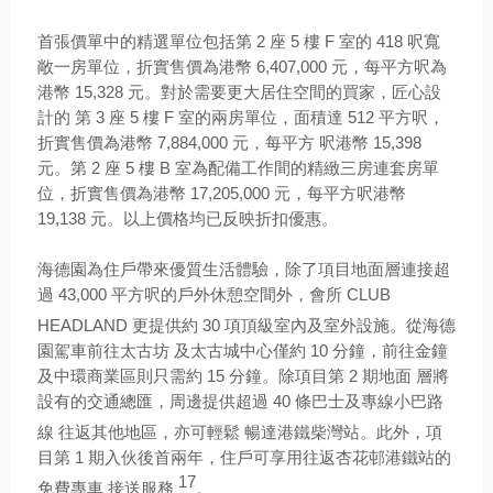
首張價單中的精選單位包括第 2 座 5 樓 F 室的 418 呎
寬
敞一房單位，折實售價為港幣 6,407,000 元
，每平方呎為
港幣 15,328 元
。對於需要更大居住空間的買家，匠心設
計的 第 3 座 5 樓 F 室的兩房單位，面積達 512 平方呎
，
折實售價為港幣 7,884,000 元
，每平方 呎港幣 15,398
元
。第 2 座 5 樓 B 室為配備工作間的精緻三房連套房單
位，折實售價為港幣 17,205,000 元
，每平方呎港幣
19,138 元
。以上價格均已反映折扣優惠。
海德園為住戶帶來優質生活體驗，除了項目地面層連接超
過 43,000 平方呎的戶外休憩空間外
，會所 CLUB
HEADLAND
更提供約 30 項頂級室內及室外設施。從海德
園駕車前往太古坊 及太古城中心僅約 10 分鐘
，前往金鐘
及中環商業區則只需約 15 分鐘
。除項目第 2 期地面 層將
設有的交通總匯
，周邊提供超過 40 條巴士及專線小巴路
線
往返其他地區，亦可輕鬆 暢達港鐵柴灣站。此外，項
目第 1 期入伙後首兩年，住戶可享用往返杏花邨港鐵站的
17
免費專車 接送服務
。