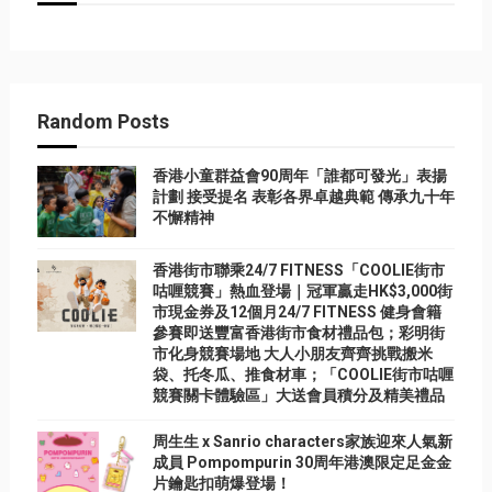
Random Posts
香港小童群益會90周年「誰都可發光」表揚
計劃 接受提名 表彰各界卓越典範 傳承九十年
不懈精神
香港街市聯乘24/7 FITNESS「COOLIE街市
咕喱競賽」熱血登場｜冠軍贏走HK$3,000街
市現金券及12個月24/7 FITNESS 健身會籍
參賽即送豐富香港街市食材禮品包；彩明街
市化身競賽場地 大人小朋友齊齊挑戰搬米
袋、托冬瓜、推食材車；「COOLIE街市咕喱
競賽關卡體驗區」大送會員積分及精美禮品
周生生 x Sanrio characters家族迎來人氣新
成員 Pompompurin 30周年港澳限定足金金
片鑰匙扣萌爆登場！