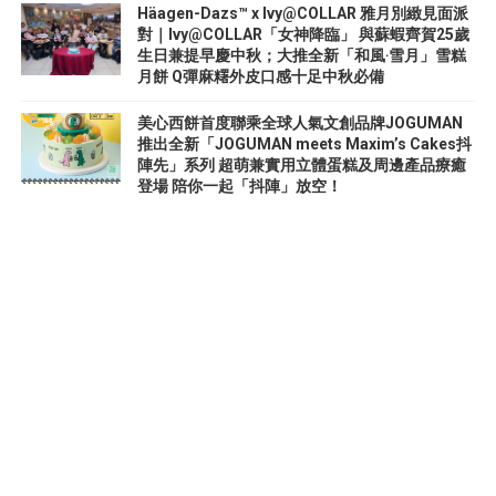
Häagen-Dazs™ x Ivy@COLLAR 雅月別緻見面派
對｜Ivy@COLLAR「女神降臨」 與蘇蝦齊賀25歲
生日兼提早慶中秋；大推全新「和風‧雪月」雪糕
月餅 Q彈麻糬外皮口感十足中秋必備
美心西餅首度聯乘全球人氣文創品牌JOGUMAN
推出全新「JOGUMAN meets Maxim’s Cakes抖
陣先」系列 超萌兼實用立體蛋糕及周邊產品療癒
登場 陪你一起「抖陣」放空！