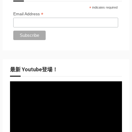
*
indicates required
*
Email Address
最新 Youtube登場！