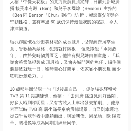
人稱「中佬天花板」的實力派演員張兆輝，日前到新城廣
播 接受李有毅（Ben）和兒子李國煒（Benson）主持的
《Ben 同 Benson『Chur』到行》訪 問，暢談嚴父塑造的
堅韌性格，還有年過 60 歲仍保持最佳狀態的秘訣，令人
津津樂道。
張兆輝回憶在沙田美林邨的成長歲月，父親經營屠宰生
意，管教極為嚴格，犯錯就打腳板， 但教識他「承諾必
守」，由於兒時物質匱乏，他惟有與兄妹自創童趣：「我
哋會將雪條棍製成 玩具槍，又會去城門河釣魚仔，踢住個
爛膠波就玩一日，嗰時開心好簡單，依家啲小朋友反 而少
咗呢份創造力。」
18 歲那年因父親一句「以後靠自己」，促使張兆輝報考
TVB 第 11 期訓練班，他稱：「去到廣 播道見到好熱鬧，
好多人喺到睇明星，又有古裝人上車出發去拍劇。」他形
容面試時 TVB 高 層坐滿長桌的震撼場景，自己則幸運地
從四千名競爭者中脫穎而出，與梁朝偉、周星馳、歐 陽震
華、關禮傑等成為同期訓練班同學。