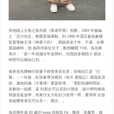
而他踏上主角之路亦跟《香港早晨》有關，1983 年被編
入「活力先生」教觀眾做運動，到 1986 年憑正氣形象獲
監製青睞主演《神勇 CID》，開啟黃金十年。不過，在事
業巔峰時，他 為陪伴新生兒子，毅然離開 TVB。張兆輝
表示：「差一年就滿廿年金牌約，但我想多啲陪小 朋友，
時間可以喺自己到。」
後來張兆輝轉行助妻子經營美容生意，笑稱自己是「打
雜」；一年後，杜琪峯導演看到《倚天 屠龍記》賞識其演
技，邀他拍攝《大隻佬》重返影壇，「電影拍攝時間短，
多數拍一組戲，返 到屋企可以見到小朋友，讀小學時都係
我接送返放學，依家仔女大咗好少坐埋一齊，要等阿 女放
假返嚟香港先可以見一、兩次。」
張兆輝年過 60 歲仍 keep 得相當 Fit，獲得「美魔男」稱