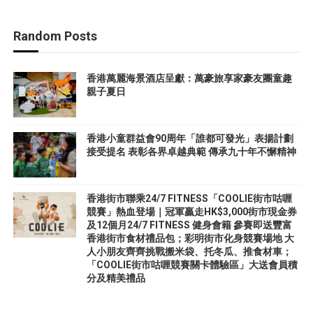
Random Posts
香港萬麗海景酒店呈獻：萬豪旅享家豪友團童趣
親子夏日
香港小童群益會90周年「誰都可發光」表揚計劃
接受提名 表彰各界卓越典範 傳承九十年不懈精神
香港街市聯乘24/7 FITNESS「COOLIE街市咕喱
競賽」熱血登場｜冠軍贏走HK$3,000街市現金券
及12個月24/7 FITNESS 健身會籍 參賽即送豐富
香港街市食材禮品包；彩明街市化身競賽場地 大
人小朋友齊齊挑戰搬米袋、托冬瓜、推食材車；
「COOLIE街市咕喱競賽關卡體驗區」大送會員積
分及精美禮品