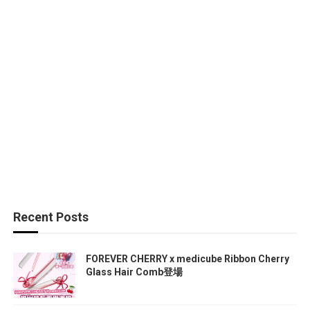
Recent Posts
FOREVER CHERRY x medicube Ribbon Cherry
Glass Hair Comb登場