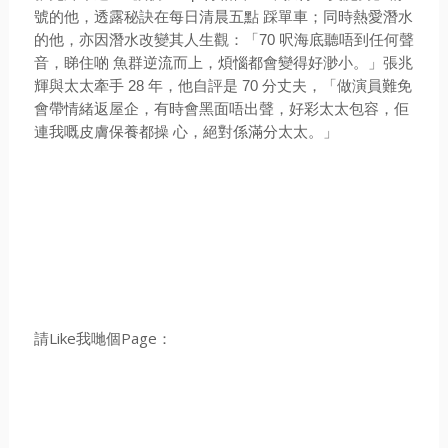
號的他，透露秘訣在每日清晨五點 踩單車；同時熱愛潛水
的他，亦因潛水改變其人生觀：「70 呎海底聽唔到任何聲
音，睇住啲 魚群逆流而上，煩惱都會變得好渺小。」張兆
輝與太太牽手 28 年，他自評是 70 分丈夫，
「做演員難免
會帶情緒返屋企，有時會黑面唔出聲，好彩太太包容，佢
連我嘅皮膚保養都操 心，絕對係滿分太太。」
請Like我哋個Page：