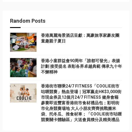
Random Posts
香港萬麗海景酒店呈獻：萬豪旅享家豪友團
童趣親子夏日
香港小童群益會90周年「誰都可發光」表揚
計劃 接受提名 表彰各界卓越典範 傳承九十年
不懈精神
香港街市聯乘24/7 FITNESS「COOLIE街市
咕喱競賽」熱血登場｜冠軍贏走HK$3,000街
市現金券及12個月24/7 FITNESS 健身會籍
參賽即送豐富香港街市食材禮品包；彩明街
市化身競賽場地 大人小朋友齊齊挑戰搬米
袋、托冬瓜、推食材車；「COOLIE街市咕喱
競賽關卡體驗區」大送會員積分及精美禮品