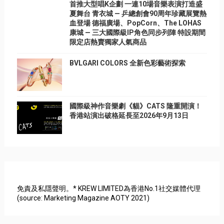
首推大型唱K企劃 一連10場音樂表演打造盛
夏舞台 青衣城 — 乒總創會90周年珍藏展覽熱
血登場 德福廣場、PopCorn、The LOHAS
康城 — 三大國際級IP角色同步列陣 特設期間
限定店熱賣獨家人氣商品
BVLGARI COLORS 全新色彩藝術探索
國際級神作音樂劇《貓》CATS 隆重開演！
香港站演出破格延長至2026年9月13日
免責及私隱聲明。* KREW LIMITED為香港No.1社交媒體代理
(source: Marketing Magazine AOTY 2021)