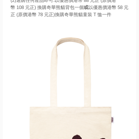
(2)
選購
任何產品即可:
以優惠價港幣
88
元正
(
原價港
幣
108
元
正
)
換購奇華熊貓背包一個
或
以優惠價港幣
58
元
正
(
原價港幣
78
元正
)
換購奇華熊貓童裝
T
恤一件