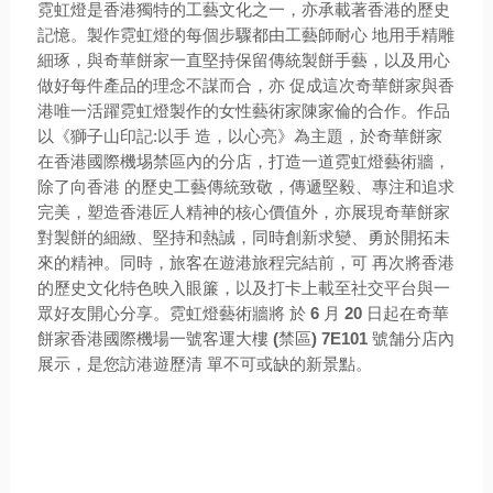
霓虹燈是香港獨特的工藝文化之一，亦承載著香港的歷史
記憶。製作霓虹燈的每個步驟都由工藝師耐心 地用手精雕
細琢，與
奇華餅家
一直堅持保留傳統製餅手藝，以及用心
做好每件產品的理念不謀而合，亦 促成這次奇華餅家與香
港唯一活躍霓虹燈製作的女性藝術家
陳家倫
的合作。作品
以
《獅子山印記:以手 造，以心亮》
為主題，於奇華餅家
在香港國際機埸禁區內的分店，打造一道霓虹燈藝術牆，
除了向香港 的歷史工藝傳統致敬，傳遞堅毅、專注和追求
完美，塑造香港匠人精神的核心價值外，亦展現奇華餅家
對製餅的細緻、堅持和熱誠，同時創新求變、勇於開拓未
來的精神。同時，旅客在遊港旅程完結前，可 再次將香港
的歷史文化特色映入眼簾，以及打卡上載至社交平台與一
眾好友開心分享。霓虹燈藝術牆將
於
6
月
20
日起在奇華
餅家香港國際機場一號客運大樓
(
禁區
) 7E101
號舗分店
內
展示，是您訪港遊歷清 單不可或缺的新景點。