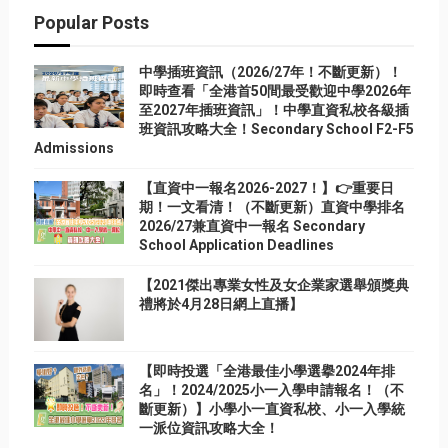
Popular Posts
中學插班資訊（2026/27年！不斷更新）！
即時查看「全港首50間最受歡迎中學2026年
至2027年插班資訊」！中學直資私校各級插
班資訊攻略大全！Secondary School F2-F5
Admissions
【直資中一報名2026-2027！】👉重要日
期！一文看清！（不斷更新）直資中學排名
2026/27兼直資中一報名 Secondary
School Application Deadlines
【2021傑出專業女性及女企業家選舉頒獎典
禮將於4月28日網上直播】
【即時投選「全港最佳小學選擧2024年排
名」！2024/2025小一入學申請報名！（不
斷更新）】小學小一直資私校、小一入學統
一派位資訊攻略大全！