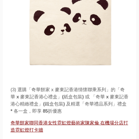
(3) 選購「奇華餅家 x 麥東記香港情懷聯乘系列」的「奇
華
x
麥東記香港心禮盒」
(
紙盒包裝
)
或 「奇華
x
麥東記香
港心精緻禮盒」
(
鐵盒包裝
)
及精選「奇華禮品系列」禮盒
*
各一盒，即享
85
折優惠
奇華餅家聯同香港女性霓虹燈藝術家陳家倫 在機場分店打
造霓虹燈打卡牆