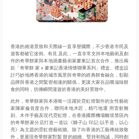
香港的維港景致和天際線一直享譽國際，不少香港市民及
遊客都被它迷倒。有見 及此，一直非常支持本地藝術及創
作的
奇華餅家
與
本地插畫藝術家麥東記
首次合作，推出兩
款「奇華餅 家
x
麥東記香港情懷聯乘系列」禮盒。禮盒設
計巧妙地將香港的城市風景與奇華的經典餅食融合，彰顯
品牌與香港之間緊密相連的關係，更讓大家在品嚐滋味餅
食的同時，彷彿瞬間漫遊於香港的美好景致中。
此外，奇華餅家與本港唯一活躍於霓虹燈製作的女性藝術
家陳家倫首度合作，聯同本地木匠，精巧地運 用雷射雕
刻、木作手藝及現代霓虹燈，在香港國際機場離境禁區內
的奇華餅家分店打造一道以《獅子山 印記:以手造，以心
亮》為主題的霓虹燈藝術牆。除了向香港的工藝傳統致敬
外，更展現奇華餅家對製 餅的細緻、堅持和熱誠，同時創