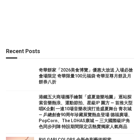
Recent Posts
奇華餅家「2026美食博覽」優惠大放送 入場必搶
會場限定 奇華限量100元福袋 奇華至尊月餅及月
餅券八折
港鐵五大商場攜手繪製「盛夏遊樂地圖」 逐站探
索音樂熱浪、運動節拍、星級IP 圍方 — 首推大型
唱K企劃 一連10場音樂表演打造盛夏舞台 青衣城
— 乒總創會90周年珍藏展覽熱血登場 德福廣場、
PopCorn、The LOHAS康城 — 三大國際級IP角
色同步列陣 特設期間限定店熱賣獨家人氣商品
BVLGARI COLORS 全新色彩藝術探索