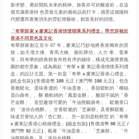
新求變、勇於開拓未來的精神。旅客亦可於離港前，在這
個充滿香港特 色景致元素的藝術品前打卡，感受這個隨時
代變遷而逐漸消失的霓虹燈藝術，創造美好的回憶。
「奇華餅家
x
麥東記香港情懷聯乘系列禮盒」帶您穿梭於
香港不同景色及文化
奇華餅家創立至今 87 年，麥東記巧妙地將香港獨有的景
致，如天壇大佛、青馬大橋、廟街牌坊、人力 車、電車
等，與奇華的經典餅食井然有序的鋪排，構成充滿懷舊氛
圍的都市景象，成為兩款「奇華
x
麥 東記香港情懷系列禮
盒」的設計主題。第一款是「奇華
x
麥東記香港心禮盒」
(
紙盒包裝
) (
售價港幣
188
元正
/
澳門幣
198
元正
)
，包含
香脆鬆化、蛋味香濃的「牛油蛋卷」、香甜鬆軟的「椰絲
蛋白曲奇」、酥 脆軟綿的「鳳梨金酥」、酸甜不膩的「香
芒金酥」、造型趣致可愛的「牛油熊貓曲奇」、鬆脆香口
的 「迷你合桃酥」、甘香鬆脆的「芝麻餅」及香酥鬆脆，
味道甘香怡人的「杏仁餅」。另一款則是較輕型 的「奇華
x
麥東記香港心精緻禮盒」
(
鐵盒包裝
) (
售價港幣
88
元正
/
澳門幣
92
元正
)
，載著「牛油蛋卷」、 「芝麻餅」、「牛
油熊貓曲奇」及「迷你合桃酥」。