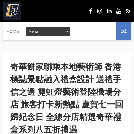
HOME
奇華餅家聯乘本地藝術師 香港
標誌景點融入禮盒設計 送禮手
信之選 霓虹燈藝術登陸機場分
店 旅客打卡新熱點 慶賀七一回
歸紀念日 全線分店精選奇華禮
盒系列八五折禮遇