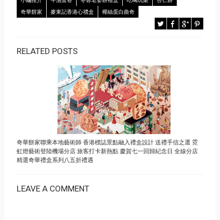
小編推介
牛油蛋卷
冬蓉老婆餅禮盒
吃喝玩樂
杏仁餅
奇華餅家
麥東記香港心禮盒
椰絲蛋白曲奇
RELATED POSTS
奇華餅家聯乘本地藝術師 香港標誌景點融入禮盒設計 送禮手信之選 霓
虹燈藝術登陸機場分店 旅客打卡新熱點 慶賀七一回歸紀念日 全線分店
精選奇華禮盒系列八五折禮遇
LEAVE A COMMENT