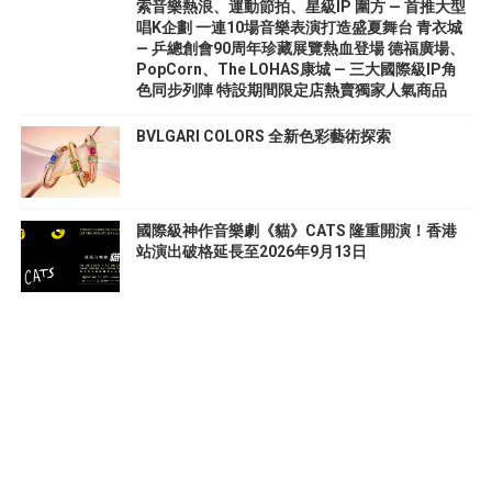
索音樂熱浪、運動節拍、星級IP 圍方 — 首推大型
唱K企劃 一連10場音樂表演打造盛夏舞台 青衣城
— 乒總創會90周年珍藏展覽熱血登場 德福廣場、
PopCorn、The LOHAS康城 — 三大國際級IP角
色同步列陣 特設期間限定店熱賣獨家人氣商品
BVLGARI COLORS 全新色彩藝術探索
國際級神作音樂劇《貓》CATS 隆重開演！香港
站演出破格延長至2026年9月13日