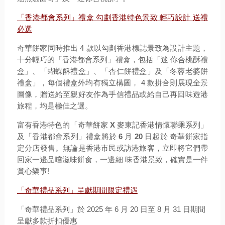
「香港都會系列」禮盒 勾劃香港特色景致 輕巧設計 送禮
必選
奇華餅家同時推出 4 款以勾劃香港標誌景致為設計主題，
十分輕巧的「香港都會系列」禮盒，包括「迷 你合桃酥禮
盒」、「蝴蝶酥禮盒」、「杏仁餅禮盒」及「冬蓉老婆餅
禮盒」，每個禮盒外均有獨立構圖， 4 款拼合則展現全景
圖像，贈送給至親好友作為手信禮品或給自己再回味遊港
旅程，均是極佳之選。
富有香港特色的「奇華餅家
X
麥東記香港情懷聯乘系列」
及「香港都會系列」禮盒將於
6
月
20
日起於 奇華餅家指
定分店發售。無論是香港市民或訪港旅客，立即將它們帶
回家一邊品嚐滋味餅食，一邊細 味香港景致，確實是一件
賞心樂事!
「
奇華禮品系列」呈獻期間限定禮遇
「奇華禮品系列」於 2025 年 6 月 20 日至 8 月 31 日期間
呈獻多款折扣優惠