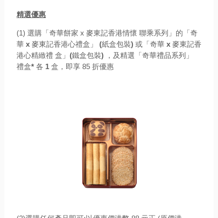
精選優惠
(1) 選購「奇華餅家 x 麥東記香港情懷 聯乘系列」的「奇
華
x
麥東記香港心禮盒」
(
紙盒包裝
)
或「奇華
x
麥東記香
港心精緻禮 盒」
(
鐵盒包裝
)
，及精選「奇華禮品系列」
禮盒
*
各
1
盒，即享 85 折優惠