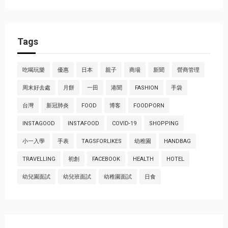
Tags
吃喝玩樂
優惠
日本
親子
商場
新聞
營商管理
周末好去處
月餅
一田
港聞
FASHION
手袋
台灣
新冠肺炎
FOOD
博客
FOODPORN
INSTAGOOD
INSTAFOOD
COVID-19
SHOPPING
小一入學
手表
TAGSFORLIKES
幼稚園
HANDBAG
TRAVELLING
初創
FACEBOOK
HEALTH
HOTEL
幼兒園面試
幼兒班面試
幼稚園面試
日食