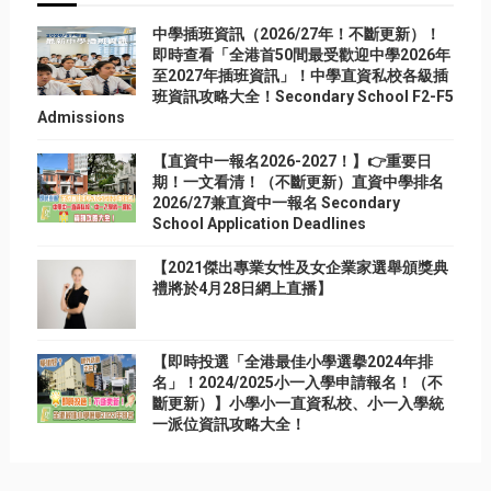
中學插班資訊（2026/27年！不斷更新）！
即時查看「全港首50間最受歡迎中學2026年
至2027年插班資訊」！中學直資私校各級插
班資訊攻略大全！Secondary School F2-F5
Admissions
【直資中一報名2026-2027！】👉重要日
期！一文看清！（不斷更新）直資中學排名
2026/27兼直資中一報名 Secondary
School Application Deadlines
【2021傑出專業女性及女企業家選舉頒獎典
禮將於4月28日網上直播】
【即時投選「全港最佳小學選擧2024年排
名」！2024/2025小一入學申請報名！（不
斷更新）】小學小一直資私校、小一入學統
一派位資訊攻略大全！