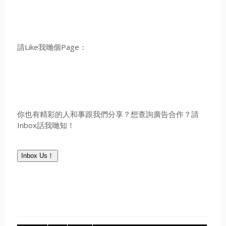
請Like我哋個Page：
你也有精彩的人和事跟我們分享？想查詢廣告合作？請
Inbox話我哋知！
Inbox Us！