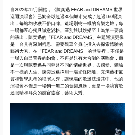
自2022年12月開始，《陳奕迅 FEAR and DREAMS 世界
巡迴演唱會》
已於全球超過30個城市完成了超過160場演
出，
每站均收穫不俗口碑。這場別樹一幟的音樂之旅，
每
一場都匠心獨具誠意滿格。區別於以娛樂至上為第一要義
的演出，
陳奕迅的「FEAR and DREAMS」主題巡演更像
是一台具有深刻哲思、
需要觀眾全身心投入去探索體驗的
藝術大秀。在「FEAR and DREAMS」的世界裡，不僅是
一場與自己青春的約會，
不再是只有大合唱的演唱會，
而
是一次與陳奕迅共同奔赴不同的情緒世界，去感受、
體驗
不一樣的人生。陳奕迅選擇用一場光怪陸離、
充滿藝術氣
質和哲學思考的唱演大秀，讓現場的歌迷沈浸其中。
他的
演唱會不僅是一場獨一無二的音樂風暴，
更是一場犒賞歌
迷眼睛和耳朵的感官盛宴，藝術大秀。