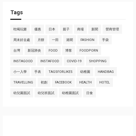
Tags
吃喝玩樂
優惠
日本
親子
商場
新聞
營商管理
周末好去處
月餅
一田
港聞
FASHION
手袋
台灣
新冠肺炎
FOOD
博客
FOODPORN
INSTAGOOD
INSTAFOOD
COVID-19
SHOPPING
小一入學
手表
TAGSFORLIKES
幼稚園
HANDBAG
TRAVELLING
初創
FACEBOOK
HEALTH
HOTEL
幼兒園面試
幼兒班面試
幼稚園面試
日食