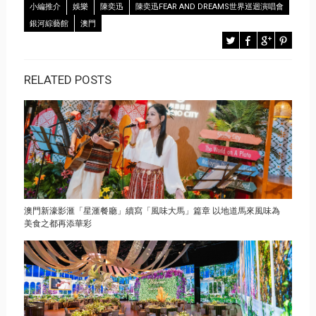
小編推介
娛樂
陳奕迅
陳奕迅FEAR AND DREAMS世界巡迴演唱會
銀河綜藝館
澳門
RELATED POSTS
澳門新濠影滙「星滙餐廳」續寫「風味大馬」篇章 以地道馬來風味為
美食之都再添華彩