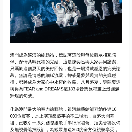
澳門成為巡演的終點站，標誌著這段與每位觀眾相互陪
伴、
深情共鳴旅程的完結。這是陳奕迅與大家共同譜寫、
只屬於這個夏天的美好回憶，也是一場滿載感恩的完美謝
幕。
無論是情感的細膩流露，抑或是夢與現實的交織碰
撞，
都將成為大家心中永恆的收藏。八月盛夏，讓陳奕迅
與你為FEAR and DREAMS這183場音樂旅程畫上最圓滿
輝煌的句號。
作為澳門最大的室內綜藝館，銀河綜藝館能容納多達16,
000位賓客，是上演頂級盛事的不二場地，自盛大開幕
後，
已吸引一系列國際級歌手舉行演唱會。
頂尖音響設備
及無視覺遮擋設計，
為觀眾創造360度全方位視聽享受，