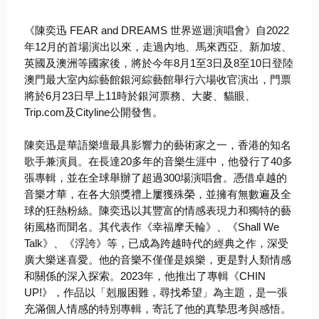
《陳奕迅 FEAR and DREAMS 世界巡迴演唱會》自2022
年12月的首場演出以來，走過內地、
馬來西亞、新加坡、
英國及澳洲等國家後，
將於今年8月1至3日及8至10日登陸
澳門最大室內綜藝館銀河綜
藝館舉行六場收官演出，
門票
將於6月23日早上11時於銀河票務、大麥、貓眼、
Trip.com及Cityline公開發售。
陳奕迅是華語樂壇最具影響力的藝術家之一，
香港的知名
歌手兼演員。在長達20多年的音樂生涯中，
他發行了40多
張專輯，並在全球舉辦了超過300場演唱會。
憑借卓越的
音樂才華，在各大頒獎禮上屢獲殊榮，
並擁有無數遍及全
球的狂熱粉絲。
陳奕迅以其豐富的情感表現力和獨特的藝
術風格而聞名。其代表作《
幸福摩天輪》、《Shall We
Talk》、《浮誇》等，已成為跨越時代的經典之作，
深受
廣大樂迷喜愛。他的音樂不僅僅是娛樂，
更是對人類情感
和關係的深入探索。2023年，他推出了專輯《
CHIN
UP!》，作品以「剋服困難，尋找希望」為主題，
是一張
充滿個人情感的特別專輯，寄託了他的真摯思考與感悟。