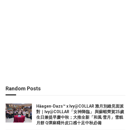
Random Posts
Häagen-Dazs™ x Ivy@COLLAR 雅月別緻見面派
對｜Ivy@COLLAR「女神降臨」 與蘇蝦齊賀25歲
生日兼提早慶中秋；大推全新「和風‧雪月」雪糕
月餅 Q彈麻糬外皮口感十足中秋必備