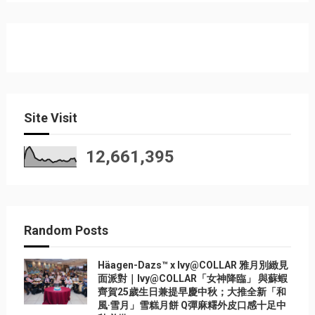
Site Visit
12,661,395
Random Posts
Häagen-Dazs™ x Ivy@COLLAR 雅月別緻見
面派對｜Ivy@COLLAR「女神降臨」 與蘇蝦
齊賀25歲生日兼提早慶中秋；大推全新「和
風‧雪月」雪糕月餅 Q彈麻糬外皮口感十足中