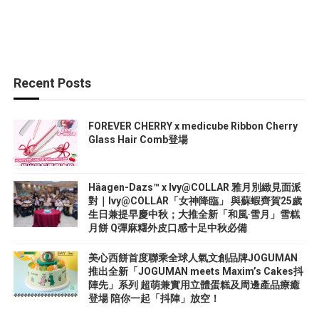
Recent Posts
FOREVER CHERRY x medicube Ribbon Cherry
Glass Hair Comb登場
Häagen-Dazs™ x Ivy@COLLAR 雅月別緻見面派
對｜Ivy@COLLAR「女神降臨」 與蘇蝦齊賀25歲
生日兼提早慶中秋；大推全新「和風‧雪月」雪糕
月餅 Q彈麻糬外皮口感十足中秋必備
美心西餅首度聯乘全球人氣文創品牌JOGUMAN
推出全新「JOGUMAN meets Maxim’s Cakes抖
陣先」系列 超萌兼實用立體蛋糕及周邊產品療癒
登場 陪你一起「抖陣」放空！