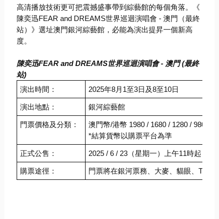
高清播放技術更可把震撼盛事帶到綜藝館的每個角落。《
陳奕迅FEAR and DREAMS世界巡迴演唱會 - 澳門（最終
站）》選址澳門銀河綜藝館，
必能為演出提昇一個新高
度。
陳奕迅
FEAR and DREAMS世界巡迴演唱會 - 澳門 (最終
站)
演出時間：
2025年8月1至3日及8至10日
演出地點：
銀河綜藝館
門票價格及分類：
澳門幣/港幣 1980 / 1680 / 1280 / 980 / 5
*結算貨幣以購票平台為準
正式公售：
2025 / 6 / 23（星期一）上午11時起
購票途徑：
門票將在銀河票務、大麥、貓眼、Trip.
c