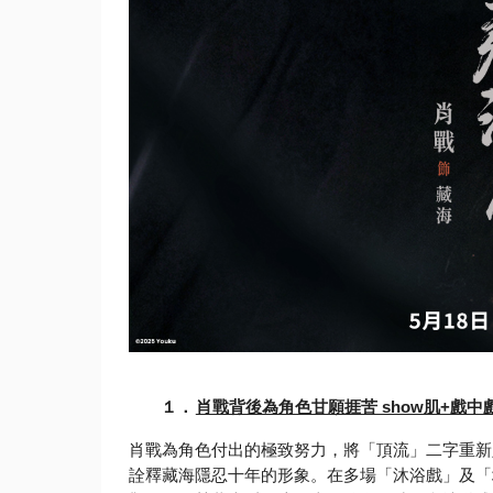
１．
肖戰背後為角色甘願捱苦 show肌+戲
肖戰為角色付出的極致努力，將「頂流」二字重新
詮釋藏海隱忍十年的形象。在多場「沐浴戲」及「