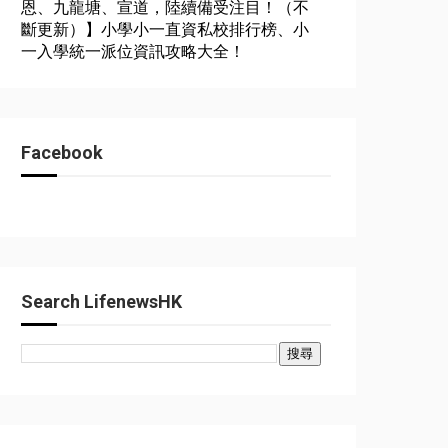
恩、九龍塘、宣道，陸續備受注目！（不
斷更新）】小學小一直資私校排行榜、小
一入學統一派位資訊攻略大全！
Facebook
Search LifenewsHK