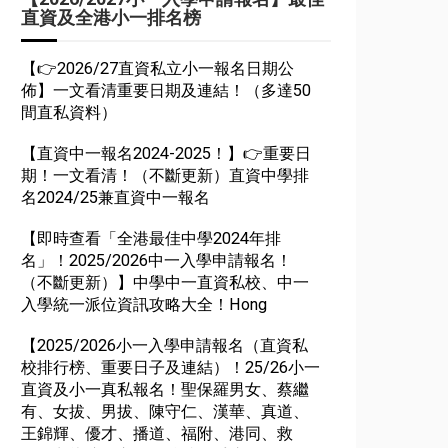
直資及全港小一排名榜
【👉2026/27直資私立小一報名日期公
佈】一文看清重要日期及連結！（多達50
間直私資料）
【直資中一報名2024-2025！】👉重要日
期！一文看清！（不斷更新）直資中學排
名2024/25兼直資中一報名
【即時查看「全港最佳中學2024年排
名」！2025/2026中一入學申請報名！
（不斷更新）】中學中一直資私校、中一
入學統一派位資訊攻略大全！Hong
【2025/2026小一入學申請報名（直資私
校排行榜、重要日子及連結）！25/26小一
直資及小一真私報名！聖保羅男女、蔡繼
有、女拔、男拔、陳守仁、漢華、真道、
王錦輝、優才、播道、福附、港同、救