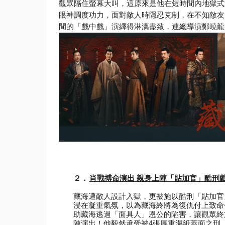
觀眾隔住螢幕大叫，
這原來是他在短時間內地獄式
眼神調度功力，面對敵人時隱忍克制，
在不知敵友
間的「戲中戲」演繹得淋漓盡致，
連總導演鄭曉龍
２．
肖戰搏命演出 親身上陣「貼加官」酷刑
藏海遭敵人設計入獄，更被施以酷刑「貼加官
浸在凝重氣氛，
以為藏海終將為復仇付上致命
助藏海逃過「面具人」恩公的陷害，
讓觀眾終
陣演出！他毅然承受被4張厚重濕紙蓋面之刑