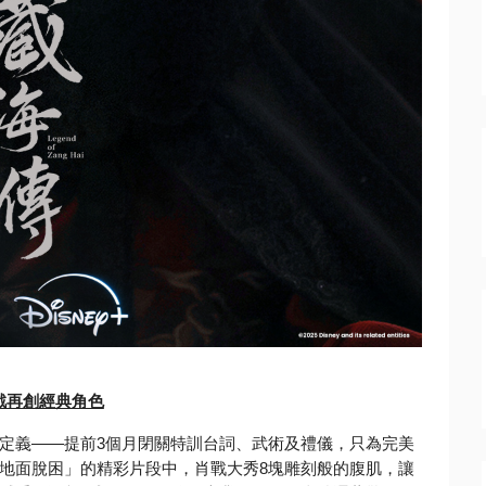
中戲再創經典角色
定義——
提前3個月閉關特訓台詞、武術及禮儀，
只為完美
地面脫困」的精彩片段中，肖戰大秀8塊雕刻般的腹肌，
讓