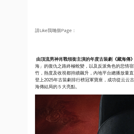
請Like我哋個Page：
由頂流男神肖戰領銜主演的年度古裝劇《藏海傳
海」的復仇之路終極蛻變，
以及反派角色的悲情宿
竹，熱度及收視都持續飆升，
內地平台總播放量直
登上2025年古裝劇排行榜冠軍寶座，
成功從云云
海傳結局的５大亮點。