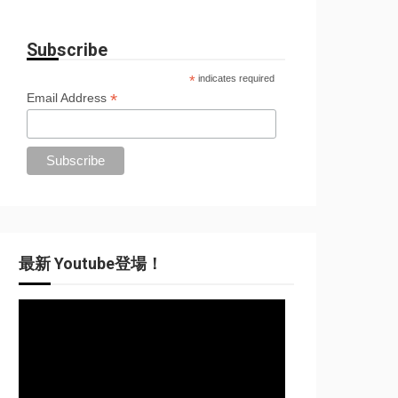
Subscribe
*
indicates required
*
Email Address
最新 Youtube登場！