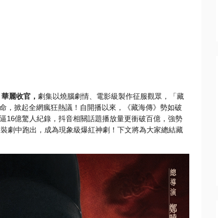
》華麗收官，
劇集以
燒腦劇情、電影級製作征服觀眾，「藏
命，掀起全網瘋狂熱議！自開播以來，《
藏海傳》勢如破
逼16億驚人紀錄，
抖音相關話題播放量更衝破百億，
強勢
古裝劇中跑出，成為現象級爆紅神劇！
下文將為大家總結藏