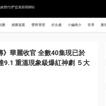
香港社交媒體代理*監製新聞網站
玩樂
娛樂提案
營商管理
好去處
小編推介
世界
廣
傳》華麗收官 全數40集現已於
分高達9.1 重溫現象級爆紅神劇 ５大