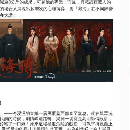
減重8公斤的成果，可見他的專業！
而且，肖戰憑藉驚人的
的場合又展現出多層次的心理博弈，將「藏海」
在不同陣營
亦大讚！
戲
」——
將浸濕的宣紙一層層覆蓋面部直至窒息。就在觀眾沉
代價的時候，劇情峰迴路轉，
揭開一切竟是高明師傅設計，
於鬆了一口氣！原來這場極度危險的戲份，
肖戰堅持親自上
，
難怪當中的掙扎與絕境如此真實，
亦為劇集送上令人屏息