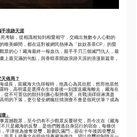
攜手浪跡天涯
與生死考驗，從相識相知到相愛相守，
交織出無數令人心動的
的唯美瞬間，都在這對被網民熱捧為「
奴奴荼荼CP」的螢
觀眾的心！藏海最終一報血仇，親手手刃三個滅門仇人，
最
畫上最完滿的句點，與香暗荼開啟浪跡天涯的浪漫新篇章，
驚天佈局？
海成長，
當藏海大仇得報時，他真心為其欣慰，
然而他居然
露時，高明還是選擇在生命最後一刻護送藏海離去，
藏海在
，
從不可置信的顫抖到撕心裂肺痛哭，肖戰演繹得淋漓盡
高明的下落，
更引發全網瘋狂猜測會不會是假死伏筆？
成為
循環」
事震撼觀眾，
至今仍有不少觀眾反覆研究，而今次在《藏海
運不只是藏海的反擊，
是他們難逃自身惡行的宿命，每條伏
前，平津侯為搶奪癸璽，殺蒯氏滿門，
卻在十年後因癸璽反
；面具人趙秉文在暗中培養藏海復仇，
望以癸璽控制陰兵一