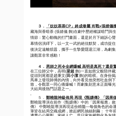
３．
「奴奴荼荼CP」終成眷屬 肖戰×張婧儀
藏海與香暗荼 (張婧儀 飾)在劇中歷經權謀暗鬥
情節：驚心動魄的打鬥畫面，
還是於月下細訴心聲
幕情侶演繹下，以一文一武的絕佳默契，
成功捉住
後決定遠離煩囂，攜手一生摯愛隱退江湖，
為劇集
讓觀眾非常感動！
４．
恩師之死令全網爆喊 高明是真死？還是
在三位師父中，高明(
梁超
飾)一直如慈父般陪伴藏
從頭到尾都是趙秉文(
田小潔
飾)的暗棋。
在身份揭
馬車上發現師傅的內情，向外看見他突然吐血倒下
致，
令觀眾一同心痛爆喊！而劇集刻意未正面曝光
大結局後熱門話題之一。
５．
鄭曉龍神級佈局 再現《甄嬛傳》「因果
鄭曉龍導演在前作《甄嬛傳》中的「因果報應」敘
傳》 中鄭曉龍導演再現這份精髓—每個角色的命
筆皆在結局交織成網，
掀起網民抽絲剝繭： 十年
遭曹公公圍剿，家破人亡，
昔日家族權勢化為灰燼