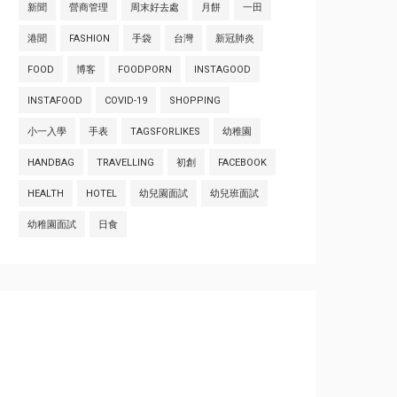
新聞
營商管理
周末好去處
月餅
一田
港聞
FASHION
手袋
台灣
新冠肺炎
FOOD
博客
FOODPORN
INSTAGOOD
INSTAFOOD
COVID-19
SHOPPING
小一入學
手表
TAGSFORLIKES
幼稚園
HANDBAG
TRAVELLING
初創
FACEBOOK
HEALTH
HOTEL
幼兒園面試
幼兒班面試
幼稚園面試
日食