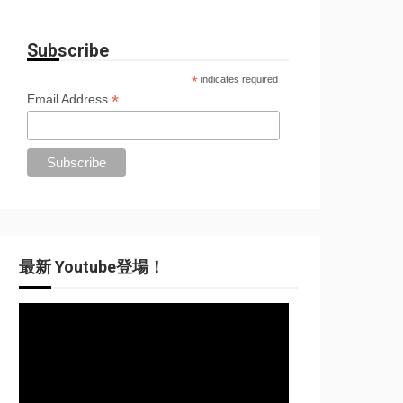
Subscribe
*
indicates required
*
Email Address
最新 Youtube登場！