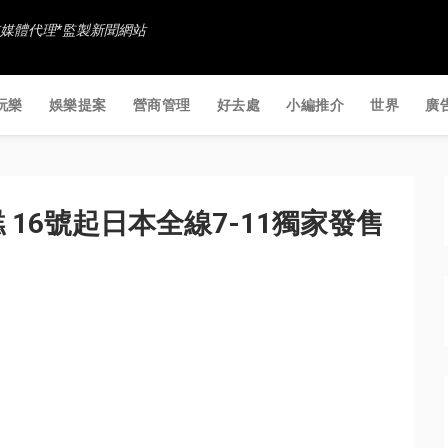
香港社交媒體代理*監製新聞網站
玩樂
娛樂提案
營商管理
好去處
小編推介
世界
廣
推出雪糕 16號起日本全線7-11獨家發售