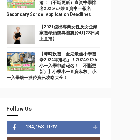
清！（不斷更新）直資中學排
名2026/27兼直資中一報名
Secondary School Application Deadlines
【2021傑出專業女性及女企業
家選舉頒獎典禮將於4月28日網
上直播】
【即時投選「全港最佳小學選
擧2024年排名」！2024/2025
小一入學申請報名！（不斷更
新）】小學小一直資私校、小
一入學統一派位資訊攻略大全！
Follow Us
134,158
LIKES