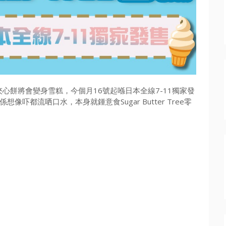
味奶油夾心餅將會變身雪糕，今個月16號起喺日本全線7-11獨家發
都流哂口水，本身就鍾意食Sugar Butter Tree零