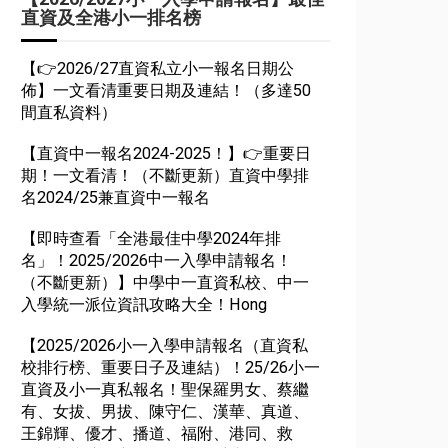
直資及全港小一排名榜
【👉2026/27直資私立小一報名日期公
佈】一文看清重要日期及連結！（多達50
間直私資料）
【直資中一報名2024-2025！】👉重要日
期！一文看清！（不斷更新）直資中學排
名2024/25兼直資中一報名
【即時查看「全港最佳中學2024年排
名」！2025/2026中一入學申請報名！
（不斷更新）】中學中一直資私校、中一
入學統一派位資訊攻略大全！Hong
【2025/2026小一入學申請報名（直資私
校排行榜、重要日子及連結）！25/26小一
直資及小一真私報名！聖保羅男女、蔡繼
有、女拔、男拔、陳守仁、漢華、真道、
王錦輝、優才、播道、福附、港同、救