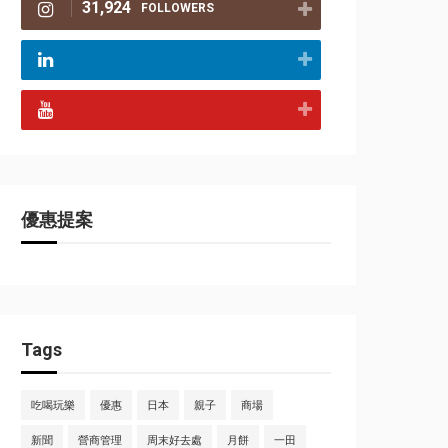
31,924
FOLLOWERS
優惠提案
Tags
吃喝玩樂
優惠
日本
親子
商場
新聞
營商管理
周末好去處
月餅
一田