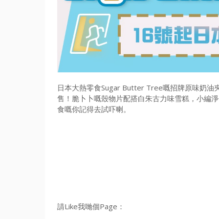
日本大熱零食Sugar Butter Tree嘅招牌原
售！脆卜卜嘅殼物片配搭白朱古力味雪糕，小編淨係想像吓
食嘅你記得去試吓喇。
請Like我哋個Page：