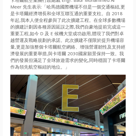
卡塔爾航空集團行政總裁 Engr. Badr Mohammed Al
Meer 先生表示:「哈馬德國際機場不但是一個交通樞紐,更
是卡塔爾經濟增長和全球互聯互通的重要支柱。自 2018
年起,我本人便全程參與了此次擴建工程。在全球多數機場
的擴建計劃因各種原因延誤之際,我們自豪地提前完成這一
重要工程,如今 D 及 E 候機大堂成功啟用,體現了我們對卓
越營運及戰略規劃的承諾。此次擴建不僅限於提升機場容
量,更是加強整個卡塔爾航空網絡、增強營運韌性及支持經
濟發展的重要舉措,與卡塔爾 2030國家願景保持一致。我
們的發展但滿足了全球旅遊需求的變化,同時穩固了卡塔爾
作為領先航空樞紐的地位。」