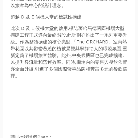
以旅客為中心的設計理念。
超越 D 及 E 候機大堂的標誌性擴建
此次 D 及 E 候機大堂的啟用,標誌著哈馬德國際機場大型
擴建工程正式邁向最終階段,此計劃亦推出了一系列重要升
級。作為整體擴建的核心亮點,「The ORCHARD」室內熱
帶花園以其鬱鬱蔥蔥的植被景觀與寧靜怡人的環境氛圍,重
新定義了機場旅客體驗。此外,中央候機區也已完成擴建,
以提升客流量和營運效率。同時,機場內的零售與餐飲佈置
亦全面升級,引進了多個國際奢華品牌和豐富多元的餐飲選
擇。
請Like我哋個Page：