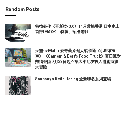
Random Posts
特技鉅作《哥斯拉-0.0》11月震撼香港 日本史上
首部IMAX®「特製」拍攝電影
天璽·天Mall x 愛奇藝原創人氣卡通《小廚喵餐
車》 《Camem & Bert's Food Truck》夏日派對
熱情登陸 7月23日起召集大小朋友投入甜蜜海灘
大冒險
Saucony x Keith Haring 全新聯名系列登場！