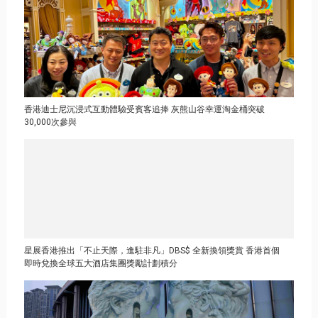
香港迪士尼沉浸式互動體驗受賓客追捧 灰熊山谷幸運淘金桶突破
30,000次參與
星展香港推出「不止天際，進駐非凡」DBS$ 全新換領獎賞 香港首個
即時兌換全球五大酒店集團獎勵計劃積分