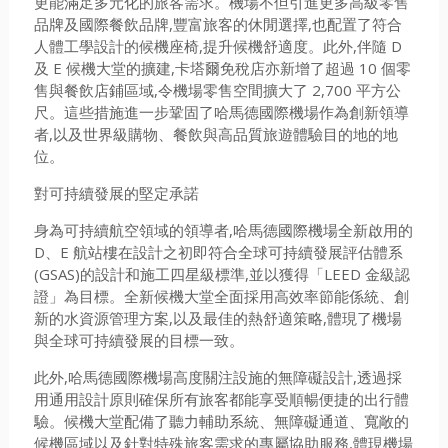
更能滿足多元化的旅客需求。機場不但引進更多高級零售
品牌及國際餐飲品牌,豐富旅客的休閒選擇,也配置了符合
人體工學設計的候機座椅,提升候機舒適度。此外,伴隨 D
及 E 候機大堂的擴建,卡塔爾免稅店亦新增了超過 10 個零
售與餐飲店鋪區域,令機場零售空間擴大了 2,700 平方公
尺。這些措施進一步鞏固了哈馬德國際機場作為創新領導
者,以及世界級購物、餐飲與高品質旅遊體驗目的地的地
位。
對可持續發展的堅定承諾
身為可持續航空領域的領導者,哈馬德國際機場全新啟用的
D、E 航站樓在設計之初即符合全球可持續發展評估體系
(GSAS)的設計和施工四星級標準,並以獲得「LEED 金級認
證」為目標。全新候機大堂全面採用高效率節能係統、創
新的水資源管理方案,以及最佳的熱舒適策略,體現了機場
與全球可持續發展的目標一致。
此外,哈馬德國際機場高度關注設施的無障礙設計,透過採
用通用設計原則確保所有旅客都能享受順暢便捷的出行體
驗。候機大堂配備了聽力輔助系統、無障礙通道、寬敞的
候機區域以及針對特殊旅客需求的專屬協助服務,體現機場