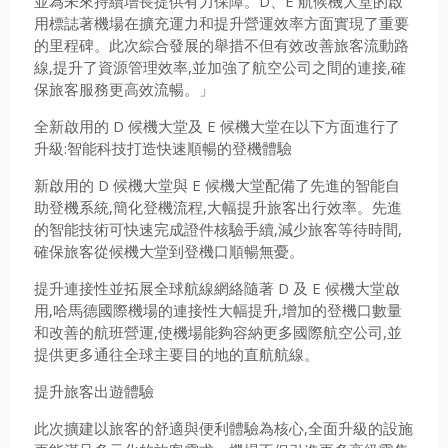
並為未來持續增長提供有力保障。D、E 航候機大堂的啟
用標誌著機場在擴充運力和提升營運效率方面實現了重要
的里程碑。此次綜合發展的舉措不但有效改善旅客流動路
線,提升了資源管理效率,並加強了航空公司之間的連接,確
保旅客服務更高效流暢。」
全新啟用的 D 候機大堂及 E 候機大堂在以下方面進行了
升級:智能科技打造快速順暢的登機體驗
新啟用的 D 候機大堂與 E 候機大堂配備了先進的智能自
助登機系統,簡化登機流程,大幅提升旅客出行效率。先進
的智能技術可快速完成證件核驗手續,減少旅客等待時間,
確保旅客從候機大堂到登機口順暢無憂。
提升連接性並拓展全球航線網絡隨著 D 及 E 候機大堂啟
用,哈馬德國際機場的連接性大幅提升,增加的登機口數量
和改善的航班營運,使機場能夠容納更多國際航空公司,並
提供更多通往全球主要目的地的直航航線。
提升旅客出遊體驗
此次擴建以旅客的舒適與便利體驗為核心,全面升級的設施