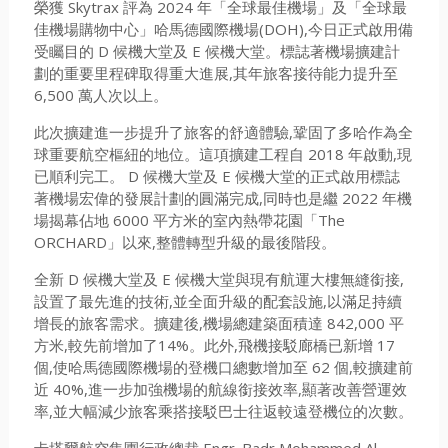
榮獲 Skytrax 評為 2024 年「全球最佳機場」及「全球最
佳機場購物中心」哈馬德國際機場(DOH),今日正式啟用備
受矚目的 D 候機大堂及 E 候機大堂。標誌著機場擴建計
劃的重要里程碑取得重大進展,其年旅客接待能力提升至
6,500 萬人次以上。
此次擴建進一步提升了旅客的舒適體驗,鞏固了多哈作為全
球重要航空樞紐的地位。這項擴建工程自 2018 年啟動,現
已順利完工。 D 候機大堂及 E 候機大堂的正式啟用標誌
著機場宏偉的發展計劃的圓滿完成,同時也是繼 2022 年機
場揭幕佔地 6000 平方米的室內熱帶花園「The
ORCHARD」以來,整體轉型升級的最後階段。
全新 D 候機大堂及 E 候機大堂與現有航運大樓無縫銜接,
設置了最先進的技術,並全面升級的配套設施,以滿足持續
增長的旅客需求。擴建後,機場總建築面積達 842,000 平
方米,較先前增加了14%。此外,飛機接駁廊橋已新增 17
個,使哈馬德國際機場的登機口總數增加至 62 個,較擴建前
近 40%,進一步加強機場的航線銜接效率,顯著改善營運效
率,並大幅減少旅客乘搭接駁巴士往返較遠登機位的次數。