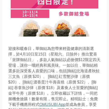
迎接和暖春日，華御結為您帶來輕盈健康的清新選
擇，於4月10日至15日（星期六、日除外）推出驚喜
「皇牌御結日」，多款人氣御結以必搶價$12限定四天
登場，讓你一嚐經典和風美味。一如以往，華御結精
選多款深受客人喜愛的口味，包括[御結]北海道產秋鮭
三文魚（原價 $20）、 [御結] 紅雪蟹沙律（原價
$20）、[御結] 濃香蛋汁牛壽喜燒（原價 $22）、[御
結] 吞拿魚沙律（原價 $18）及素食人士至愛的[御結]
金平牛蒡（原價 $18）。立即收藏以下詳情，一同把
握機會搶購！數量有限，售完即止。精明貼士：免費
下載手機應用程式
OMUSUBI App
並成為會員，享受