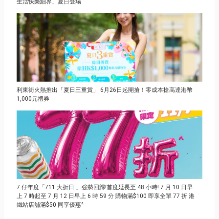
生活快樂細界」夏日登場
利東街火熱推出「夏日三重賞」 6月26日起開搶！零成本搶高達港幣
1,000元禮券
7 仔年度「711 大折日 」強勢回歸!首度延長至 48 小時! 7 月 10 日早
上 7 時起至 7 月 12 日早上 6 時 59 分 購物滿$100 即享全單 77 折 港
鐵站店舖滿$50 同享優惠^