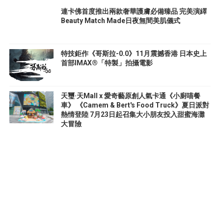
連卡佛首度推出兩款奢華護膚必備臻品 完美演繹
Beauty Match Made日夜無間美肌儀式
特技鉅作《哥斯拉-0.0》11月震撼香港 日本史上
首部IMAX®「特製」拍攝電影
天璽·天Mall x 愛奇藝原創人氣卡通《小廚喵餐
車》 《Camem & Bert's Food Truck》夏日派對
熱情登陸 7月23日起召集大小朋友投入甜蜜海灘
大冒險