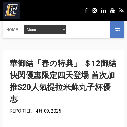
HOME
華御結「春の特典」 ＄12御結
快閃優惠限定四天登場 首次加
推$20人氣提拉米蘇丸子杯優
惠
REPORTER
4月 09, 2025