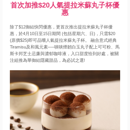
首次加推$20人氣提拉米蘇丸子杯優
惠
除了$12御結快閃優惠，更首次推出提拉米蘇丸子杯優
惠，於4月10日至15日期間 (包括星期六、日)，只需$20
(原價$25)即可品嚐人氣提拉米蘇丸子杯。 融合意式經典
Tiramisu及和風元素──啖啖煙韌白玉丸子配上可可粉、馬
斯卡邦芝士忌廉與濃郁咖啡液，入口甜度恰到好處，被關
注組推為華御結隱藏甜品，為必試之選!