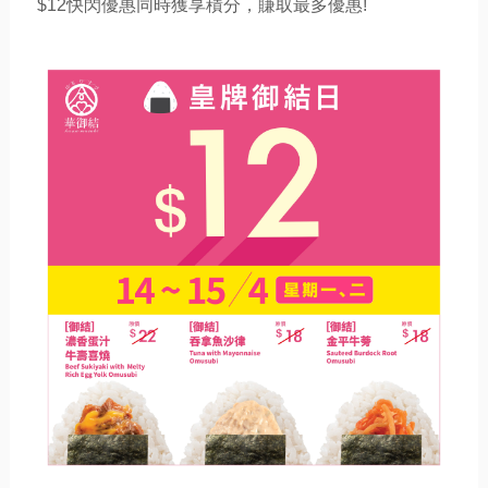
$12快閃優惠同時獲享積分，賺取最多優惠!