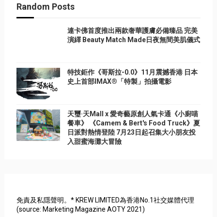
Random Posts
連卡佛首度推出兩款奢華護膚必備臻品 完美
演繹 Beauty Match Made日夜無間美肌儀式
特技鉅作《哥斯拉-0.0》11月震撼香港 日本
史上首部IMAX®「特製」拍攝電影
天璽·天Mall x 愛奇藝原創人氣卡通《小廚喵
餐車》 《Camem & Bert's Food Truck》夏
日派對熱情登陸 7月23日起召集大小朋友投
入甜蜜海灘大冒險
免責及私隱聲明。* KREW LIMITED為香港No.1社交媒體代理
(source: Marketing Magazine AOTY 2021)