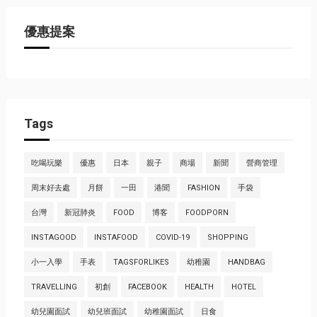
優惠提案
Tags
吃喝玩樂
優惠
日本
親子
商場
新聞
營商管理
周末好去處
月餅
一田
港聞
FASHION
手袋
台灣
新冠肺炎
FOOD
博客
FOODPORN
INSTAGOOD
INSTAFOOD
COVID-19
SHOPPING
小一入學
手表
TAGSFORLIKES
幼稚園
HANDBAG
TRAVELLING
初創
FACEBOOK
HEALTH
HOTEL
幼兒園面試
幼兒班面試
幼稚園面試
日食