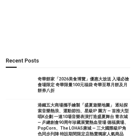
Recent Posts
奇華餅家「2026美食博覽」優惠大放送 入場必搶
會場限定 奇華限量100元福袋 奇華至尊月餅及月
餅券八折
港鐵五大商場攜手繪製「盛夏遊樂地圖」 逐站探
索音樂熱浪、運動節拍、星級IP 圍方 — 首推大型
唱K企劃 一連10場音樂表演打造盛夏舞台 青衣城
— 乒總創會90周年珍藏展覽熱血登場 德福廣場、
PopCorn、The LOHAS康城 — 三大國際級IP角
色同步列陣 特設期間限定店熱賣獨家人氣商品