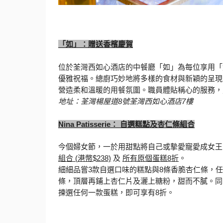
「如」：贈送香檳慶賀
位於荃灣西如心酒店的中餐廳「如」為每位享用「
優雅祝福。
總廚巧妙地將多樣的食材與新穎的呈現
營造柔和溫暖的用餐氛圍。職員體貼稱心的服務，
地址：荃灣楊屋道
8
號荃灣西如心酒店
7
樓
Nina Patisserie
：
自選糕點及杏仁條組合
今個婦女節，一於用甜點將自己或摰愛寵愛成女王
組合
(
港幣
$238)
及
所有原個蛋糕
8
折
。
細細品嘗
3
款自選口味的糕點與
8
條香脆杏仁條，
任
條，
頂層再鋪上杏仁片及灑上糖粉，甜而不膩。
同
揀選任何一款蛋糕，即可享有
8
折。