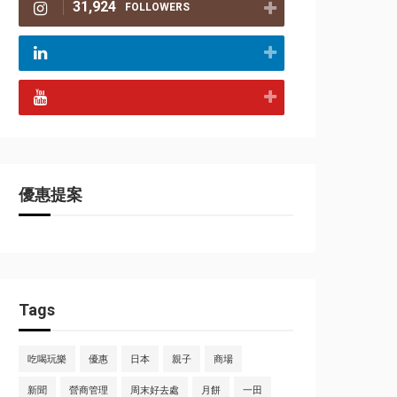
31,924
FOLLOWERS
優惠提案
Tags
吃喝玩樂
優惠
日本
親子
商場
新聞
營商管理
周末好去處
月餅
一田