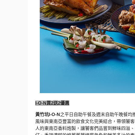
I-O-N
買
2
送
2
優惠
黃竹坑
I-O-N
之平日自助午餐及週末自助午晚餐均
風味與東南亞豐富的飲食文化完美結合，
帶領饕客
人的東南亞香料炮製，
讓饕客們品嘗到鮮味四溢、