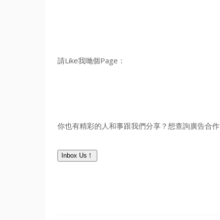
請Like我哋個Page：
你也有精彩的人和事跟我們分享？想查詢廣告合作？
Inbox Us！