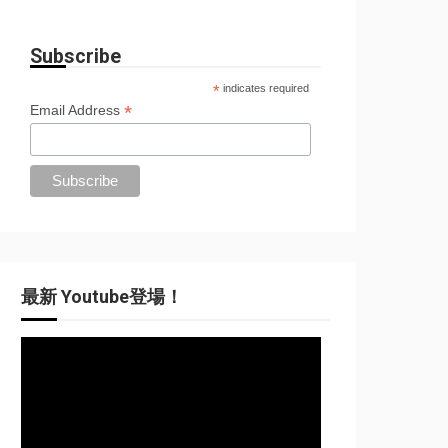
Subscribe
*
indicates required
*
Email Address
最新 Youtube登場！