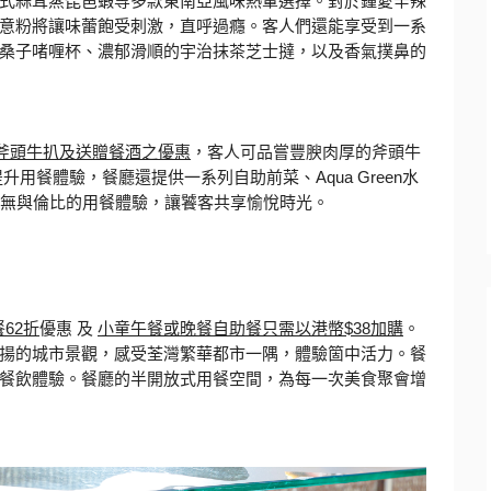
式蒜茸蒸琵琶蝦等多款
東南亞風味熱葷選擇。對於鍾愛辛辣
意粉將讓味蕾飽受刺激，直呼過癮。
客人們還能享受到一系
桑子啫喱杯、
濃郁滑順的宇治抹茶芝士撻，以及香氣撲鼻的
斧頭牛扒及送贈餐酒之優惠
，
客人可品嘗豐腴肉厚的斧頭牛
提升用餐體驗，餐廳還提供一系列自助前菜、
Aqua Green
水
無與倫比的用餐體驗，讓饕客共享愉悅時光。
餐
62
折
優惠
及
小童午餐或晚餐自助餐只需以港幣
$38
加購
。
揚的城市景觀，
感受荃灣繁華都市一隅，體驗箇中活力。
餐
餐飲體驗。
餐廳的半開放式用餐空間，為每一次美食聚會增