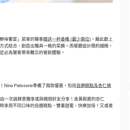
鮮味饗宴」
菜單的饕客
贈送一杯香檳
(
最少兩
位
)
，藉此獻上
方式結合，
創造出獨具一格的菜餚。而餐廳設計簡約細緻，
定必為饕客帶來難忘的餐飲體驗。
！
Nina Patisserie
準備了兩款優惠，包括
自選糕點及杏仁條
由一次過肆意獨享或與親朋好友分享！金黃鬆脆的杏仁
時享用不同口味的自選糕點，雙重甜蜜，快樂加倍！
又或者