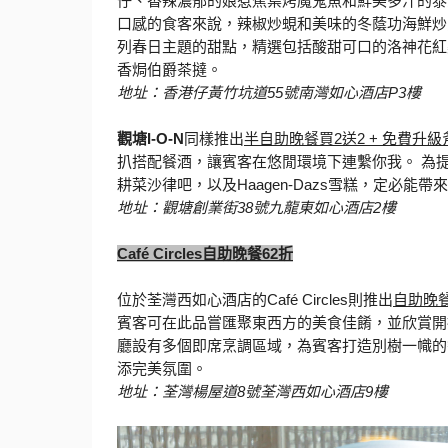
仔、
香辣濃郁的娘惹蕉葉烤魔鬼魚和鮮美多汁的泰
口感的食客來說，
辣椒炒蜆和美味的冬蔭功海鮮炒
列春日主題的甜點，
精選包括酸甜可口的洛神花紅
香焗伯爵茶撻。
地址：香港仔黃竹坑道
55
號南灣如心酒店
P3
樓
觀塘
I-O-N
同樣推出
半自助晚餐買
2
送
2 +
免費升級
扒搭配餐酒，
讓賓客在悠閒環境下連繫你我。
為
耕菜沙律吧，以及
Haagen-Dazs
雪糕，
定必能帶來
地址：觀塘創業街
38
號九龍東如心酒店
2
樓
Café Circles
自助晚餐
62
折
位於荃灣西如心酒店的
Café Circles
則推出
自助晚
賓客可在此品嘗匯聚東西方的美食佳餚，並欣賞開
廳設有多個即席烹調區域，為賓客打造別樹一幟的
添完美氛圍。
地址：荃灣楊屋道
8
號荃灣西如心酒店
9
樓