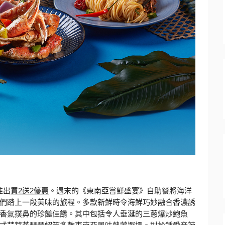
推出
買
2
送
2
優惠
。週末的《東南亞嘗鮮盛宴》
自助餐將海洋
們踏上一段美味的旅程。
多款新鮮時令海鮮巧妙融合香濃誘
香氣撲鼻的珍饈佳餚。
其中包括令人垂涎的三蔥爆炒鮑魚