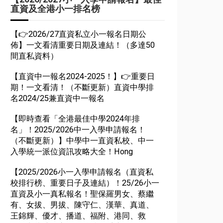
直資及全港小一排名榜
【👉2026/27直資私立小一報名日期公
佈】一文看清重要日期及連結！（多達50
間直私資料）
【直資中一報名2024-2025！】👉重要日
期！一文看清！（不斷更新）直資中學排
名2024/25兼直資中一報名
【即時查看「全港最佳中學2024年排
名」！2025/2026中一入學申請報名！
（不斷更新）】中學中一直資私校、中一
入學統一派位資訊攻略大全！Hong
【2025/2026小一入學申請報名（直資私
校排行榜、重要日子及連結）！25/26小一
直資及小一真私報名！聖保羅男女、蔡繼
有、女拔、男拔、陳守仁、漢華、真道、
王錦輝、優才、播道、福附、港同、救