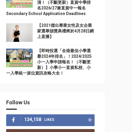
清！（不斷更新）直資中學排
名2026/27兼直資中一報名
Secondary School Application Deadlines
【2021傑出專業女性及女企業
家選舉頒獎典禮將於4月28日網
上直播】
【即時投選「全港最佳小學選
擧2024年排名」！2024/2025
小一入學申請報名！（不斷更
新）】小學小一直資私校、小
一入學統一派位資訊攻略大全！
Follow Us
134,158
LIKES