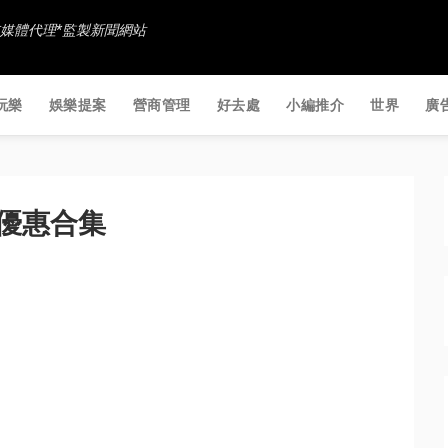
香港社交媒體代理*監製新聞網站
玩樂
娛樂提案
營商管理
好去處
小編推介
世界
廣
節優惠合集