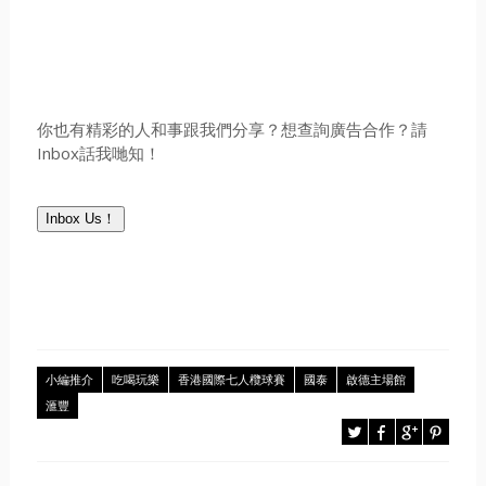
你也有精彩的人和事跟我們分享？想查詢廣告合作？請
Inbox話我哋知！
Inbox Us！
小編推介
吃喝玩樂
香港國際七人欖球賽
國泰
啟德主場館
滙豐