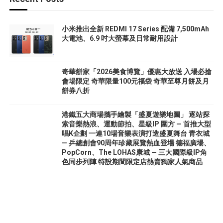
小米推出全新 REDMI 17 Series 配備 7,500mAh
大電池、6.9 吋大螢幕及日常耐用設計
奇華餅家「2026美食博覽」優惠大放送 入場必搶
會場限定 奇華限量100元福袋 奇華至尊月餅及月
餅券八折
港鐵五大商場攜手繪製「盛夏遊樂地圖」 逐站探
索音樂熱浪、運動節拍、星級IP 圍方 — 首推大型
唱K企劃 一連10場音樂表演打造盛夏舞台 青衣城
— 乒總創會90周年珍藏展覽熱血登場 德福廣場、
PopCorn、The LOHAS康城 — 三大國際級IP角
色同步列陣 特設期間限定店熱賣獨家人氣商品