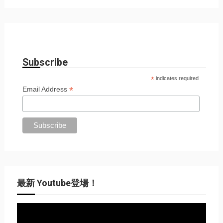
Subscribe
*
indicates required
*
Email Address
最新 Youtube登場！