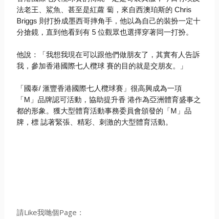
法老王、鯊魚、甚至是紅蘿 蔔，來自西澳珀斯的
Chris
Briggs
則打扮成墨西哥摔角手，他以為自己的裝扮一定十
分搶鏡，直到他看到有
5
位觀眾也選擇穿著同一打扮。
他說：「我想我現在可以跟他們做朋友了，其實有人告訴
我，參加香港國際七人欖球 賽的目的就是交朋友。」
「國泰
/
滙豐香港國際七人欖球賽」很高興成為一項
「
M
」品牌認可活動，協助提升香
港作為亞洲體育盛事之
都的形象。獲大型體育活動事務委員會頒發的「
M
」品
牌，標
誌著緊張、精彩、刺激的大型體育活動。
請Like我哋個Page：