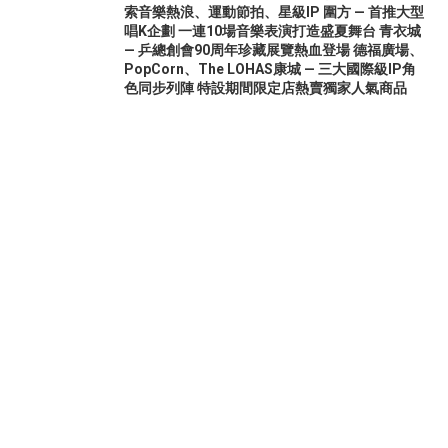
索音樂熱浪、運動節拍、星級IP 圍方 — 首推大型
唱K企劃 一連10場音樂表演打造盛夏舞台 青衣城
— 乒總創會90周年珍藏展覽熱血登場 德福廣場、
PopCorn、The LOHAS康城 — 三大國際級IP角
色同步列陣 特設期間限定店熱賣獨家人氣商品