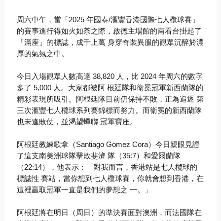
周六中午，當「
2025
年國泰
/
滙豐香港國際七人欖球賽」
的賽事進行得如火如荼之際，啟德主場館的南看台掛起了
「滿座」的標誌，成千上萬 身穿奇裝異服的觀眾沉醉於濃
厚的氣氛之中。
今日入場觀眾人數高達
38,820
人，比
2024
年周六的數字
多了
5,000
人。大家都被阿 根廷隊和衛冕冠軍新西蘭隊的
精彩表現所吸引。阿根廷隊目前仍保持不敗，正為追逐 第
三次滙豐七人欖球系列賽錦標而努力。而衛冕的新西蘭隊
也未逢敗仗，並渴望蟬聯 冠軍寶座。
阿根廷教練歌拿（
Santiago Gomez Cora
）今日親眼見證
了這支南美洲球隊擊敗斐濟 隊（
35:7
）和愛爾蘭隊
（
22:14
），他表示：「對我而言，香港站是七人欖球的
標誌性 賽站，當你想到七人欖球賽，你就會想到香港，在
這裡贏取冠軍一直是我們的夢想之 一。」
阿根廷將在明日（周日）的準決賽面對澳洲，而法國隊在