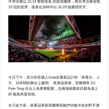
半準決賽以
21:14
擊敗衛冕 的新西蘭隊，將在準決賽迎戰
19
冠的斐濟，後者在加時中以
31:29
險勝西班牙。
今日下午，意大利音樂人
Gala
在重新設計的「南看台」上
方、
18
米闊的舞台上獻唱。 夜幕低垂後，英國傳奇
DJ
Pete Tong
在台上為賽事配樂，這兩場娛樂節目都為場上
的 氣氛再度加熱。
女子組方面，衛冕冠軍新西蘭隊跟她們亦敵亦友的對手澳