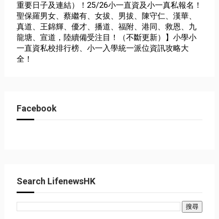
重要日子及連結）！25/26小一直資及小一真私報名！
聖保羅男女、蔡繼有、女拔、男拔、陳守仁、漢華、
真道、王錦輝、優才、播道、福附、港同、救恩、九
龍塘、宣道，陸續備受注目！（不斷更新）】小學小
一直資私校排行榜、小一入學統一派位資訊攻略大
全！
Facebook
Search LifenewsHK