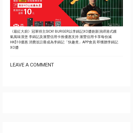
《最紅大廚》冠軍得主SICK! BURGER以李錦記XO醬創新演繹港式鑊
氣風味漢堡 李錦記及滙豐信用卡推優惠支持 滙豐信用卡享每份減
HK$10優惠 消費並註冊成為李錦記「快趣煮」APP會員 即獲贈李錦記
XO醬
LEAVE A COMMENT