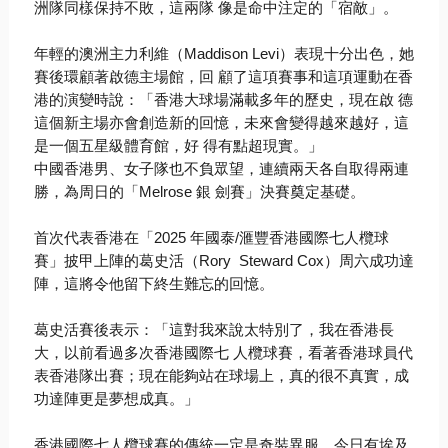
洲隊同樣保持不敗，這兩隊 像是命中注定的「宿敵」。
年輕的澳洲主力利維（
Maddison Levi
）表現十分出色，她
賽後環顧著啟德主場館，回 顧了這項賽事和這項運動在香
港的演變時說：「香港大球場滿載多年的歷史，現在啟 德
這個新主場亦會創造新的回憶，未來會變得越來越好，這
是一個五星級體育館，好 得有點超現實。」
中國香港男、女子隊也不負眾望，連續兩天各自取得兩連
勝，為周日的「
Melrose
銀 劍賽」決賽奠定基礎。
首次代表香港在「
2025
年國泰
/
滙豐香港國際七人欖球
賽」披甲上陣的葛史活（
Rory Steward Cox
）周六成功達
陣，這將令他留下終生難忘的回憶。
葛史活賽後表示：「這對我來說太特別了，我在香港長
大，以前看過多次香港國際七 人欖球賽，看著香港球員代
表香港隊出賽；現在能夠站在球場上，真的很不真實，成
功達陣更是夢想成真。」
香港國際七人欖球賽的傳統一定是奇裝異服，今日有埃及