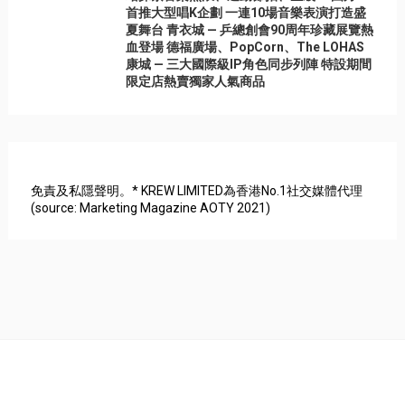
首推大型唱K企劃 一連10場音樂表演打造盛
夏舞台 青衣城 — 乒總創會90周年珍藏展覽熱
血登場 德福廣場、PopCorn、The LOHAS
康城 — 三大國際級IP角色同步列陣 特設期間
限定店熱賣獨家人氣商品
免責及私隱聲明。* KREW LIMITED為香港No.1社交媒體代理
(source: Marketing Magazine AOTY 2021)