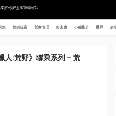
香港社交媒體代理*監製新聞網站
玩樂
娛樂提案
營商管理
好去處
小編推介
世界
廣
人:荒野》聯乘系列 – 荒