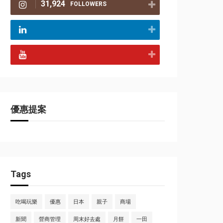
31,924
FOLLOWERS
優惠提案
Tags
吃喝玩樂
優惠
日本
親子
商場
新聞
營商管理
周末好去處
月餅
一田