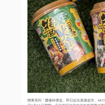
聯乘系列「醬爆杯禮盒」即日起在惠康超市、AEON、千色