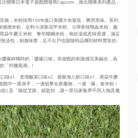
首次聯乘日本電子遊戲開發商Capcom，推出聯乘系列產品 -
見稱，米粉採用100%進口泰國大米製造，爽滑美味。系列
麻擔擔米粉、足料小清新花甲米粉、Ｑ彈香辣鴨血米粉、藤
黑蒜牛蘑王米粉、奪筍螺螄米粉，每款湯底惹味香濃，滿足
製辣油包，刺激味蕾，足不出戶也能隨時品嚐到材料豐富的
，將超力醬爆杯獨特的「醬爆口味」與遊戲的刺激感完美融合，為
的「狩獵風潮」!
口味x1、老壇酸菜口味x2、紫蘇海八鮮口味x1、黑蒜牛蘑
在遊戲中一展身手，一邊狙擊全新魔物，一邊「爆」食米粉！
共6款) 及「隨從艾路」鎖匙扣，讓一眾玩家集齊不同人物及魔