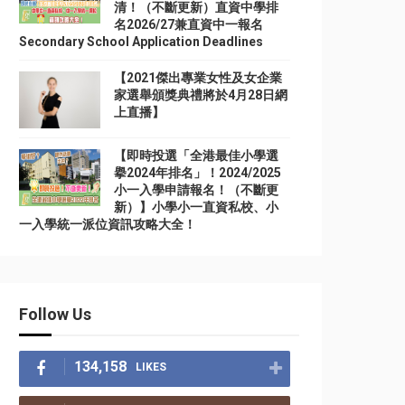
清！（不斷更新）直資中學排
名2026/27兼直資中一報名
Secondary School Application Deadlines
【2021傑出專業女性及女企業
家選舉頒獎典禮將於4月28日網
上直播】
【即時投選「全港最佳小學選
擧2024年排名」！2024/2025
小一入學申請報名！（不斷更
新）】小學小一直資私校、小
一入學統一派位資訊攻略大全！
Follow Us
134,158
LIKES