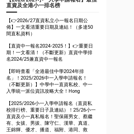
直資及全港小一排名榜
【👉2026/27直資私立小一報名日期公
佈】一文看清重要日期及連結！（多達50
間直私資料）
【直資中一報名2024-2025！】👉重要日
期！一文看清！（不斷更新）直資中學排
名2024/25兼直資中一報名
【即時查看「全港最佳中學2024年排
名」！2025/2026中一入學申請報名！
（不斷更新）】中學中一直資私校、中一
入學統一派位資訊攻略大全！Hong
【2025/2026小一入學申請報名（直資私
校排行榜、重要日子及連結）！25/26小一
直資及小一真私報名！聖保羅男女、蔡繼
有、女拔、男拔、陳守仁、漢華、真道、
王錦輝、優才、播道、福附、港同、救