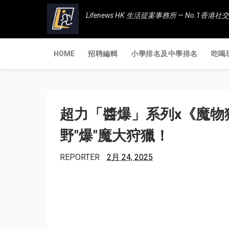
Lifenews HK 生活提案事務所 — No.1
HOME
招聘編輯
小學排名及中學排名
吃喝
超力「醬爆」系列x《魔物獵
野"爆"魔大狩獵！
REPORTER
2月 24, 2025