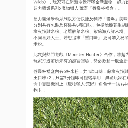
Wilds》，玩家可在嶄新場景狩獵全新魔物。超力
超力醬爆系列x魔物獵人:荒野「醬爆杯禮盒」。
超力醬爆米粉系列以方便快捷及獨特「醬爆」美味
分別共有包裝及杯裝共8種口味，包括脆脆花生胡
椒火辣雞米粉、老壇酸菜米粉、紫蘇海八鮮米粉、
不同喜好人士。若想追求「重口味」 更可加入秘
米粉。
此次與熱門遊戲《Monster Hunter》合作
玩家打造前所未有的感官體驗，勢必掀起一股全新
醬爆杯禮盒內有6杯米粉，共4款口味：藤椒火辣雞
王口味x2，只需3分鐘即可輕鬆享用，無礙玩家
盒中更隨機附上《魔物獵人:荒野》角色卡一張 (
物卡！