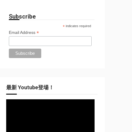
Subscribe
*
indicates required
*
Email Address
最新 Youtube登場！