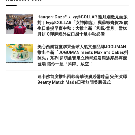
Häagen-Dazs™ x Ivy@COLLAR 雅月別緻見面派
對｜Ivy@COLLAR「女神降臨」 與蘇蝦齊賀25歲
生日兼提早慶中秋；大推全新「和風‧雪月」雪糕
月餅 Q彈麻糬外皮口感十足中秋必備
美心西餅首度聯乘全球人氣文創品牌JOGUMAN
推出全新「JOGUMAN meets Maxim’s Cakes抖
陣先」系列 超萌兼實用立體蛋糕及周邊產品療癒
登場 陪你一起「抖陣」放空！
連卡佛首度推出兩款奢華護膚必備臻品 完美演繹
Beauty Match Made日夜無間美肌儀式