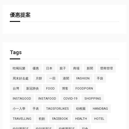
優惠提案
Tags
吃喝玩樂
優惠
日本
親子
商場
新聞
營商管理
周末好去處
月餅
一田
港聞
FASHION
手袋
台灣
新冠肺炎
FOOD
博客
FOODPORN
INSTAGOOD
INSTAFOOD
COVID-19
SHOPPING
小一入學
手表
TAGSFORLIKES
幼稚園
HANDBAG
TRAVELLING
初創
FACEBOOK
HEALTH
HOTEL
幼兒園面試
幼兒班面試
幼稚園面試
日食