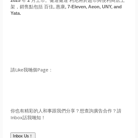
2025
年
2
月上市。健達健達 利尼將於超市與便利商店上
架，銷售點包括 百佳
,
惠康
, 7-Eleven, Aeon, UNY, and
Yata.
請Like我哋個Page：
你也有精彩的人和事跟我們分享？想查詢廣告合作？請
Inbox話我哋知！
Inbox Us！