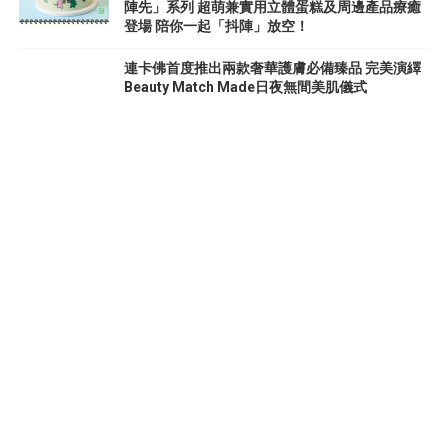
陣先」系列 超萌兼實用立體蛋糕及周邊產品療癒
登場 陪你一起「抖陣」放空！
連卡佛首度推出兩款奢華護膚必備臻品 完美演繹
Beauty Match Made日夜無間美肌儀式