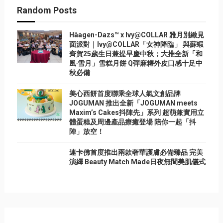
Random Posts
Häagen-Dazs™ x Ivy@COLLAR 雅月別緻見
面派對｜Ivy@COLLAR「女神降臨」 與蘇蝦
齊賀25歲生日兼提早慶中秋；大推全新「和
風‧雪月」雪糕月餅 Q彈麻糬外皮口感十足中
秋必備
美心西餅首度聯乘全球人氣文創品牌
JOGUMAN 推出全新「JOGUMAN meets
Maxim’s Cakes抖陣先」系列 超萌兼實用立
體蛋糕及周邊產品療癒登場 陪你一起「抖
陣」放空！
連卡佛首度推出兩款奢華護膚必備臻品 完美
演繹 Beauty Match Made日夜無間美肌儀式