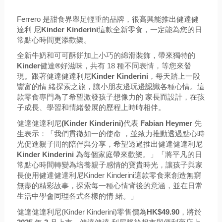
Ferrero
是甜食界舉足輕重的品牌，很高興能推出健達健
達利 尼
Kinder Kinderini
這款全新零食，一定能為您的日
常點心時間更添歡樂。
全新牛奶和可可酥餅加上小巧的綿滑裝飾，帶來獨特的
Kinder
健達
®
好滋味，共有
18
種不同表情，等您來發
現。跟著健達健達利尼
Kinder Kinderini
，每天踏上一段
豐富的情 緒探索之旅，讓小朋友邊玩邊認識各種心情。這
款零食專門為了希望激發孩子想像力的 家長而設計，在孩
子成長、學習和情緒發展的歷程上時時相伴。
健達健達利尼
(Kinder Kinderini)
代表
Fabian Heymer
先
生表示：「我們貫徹如一的使命 ，並致力推動透過點心時
光促進親子間的陪伴與分享，希望透過推出健達健達利尼
Kinder Kinderini
為每個家庭帶來歡樂。」「將平凡的日
常點心時間轉變為培養親子感
情的寶貴時光，讓孩子與家
長使用健達健達利尼
Kinder Kinderini
這款零食來創造無窮
無盡的精彩故事，探索每一種心情背後的意涵，並在日常
生活中學會同理各式各樣的情 緒。」
健達健達利尼
(Kinder Kinderini)
零售價為
HK$49.90
，將於