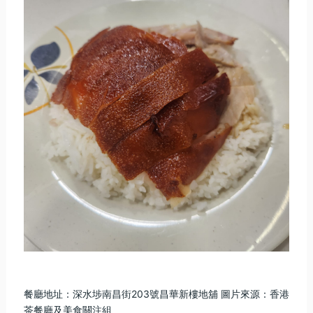
餐廳地址：深水埗南昌街203號昌華新樓地舖 圖片來源：
香港
茶餐廳及美食關注組