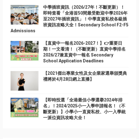
中學插班資訊（2026/27年！不斷更新）！
即時查看「全港首50間最受歡迎中學2026年
至2027年插班資訊」！中學直資私校各級插
班資訊攻略大全！Secondary School F2-F5
Admissions
【直資中一報名2026-2027！】👉重要日
期！一文看清！（不斷更新）直資中學排名
2026/27兼直資中一報名 Secondary
School Application Deadlines
【2021傑出專業女性及女企業家選舉頒獎典
禮將於4月28日網上直播】
【即時投選「全港最佳小學選擧2024年排
名」！2024/2025小一入學申請報名！（不
斷更新）】小學小一直資私校、小一入學統
一派位資訊攻略大全！