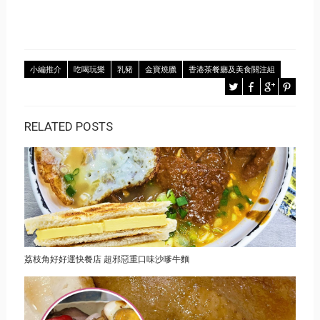
小編推介
吃喝玩樂
乳豬
金寶燒臘
香港茶餐廳及美食關注組
RELATED POSTS
荔枝角好好運快餐店 超邪惡重口味沙嗲牛麵