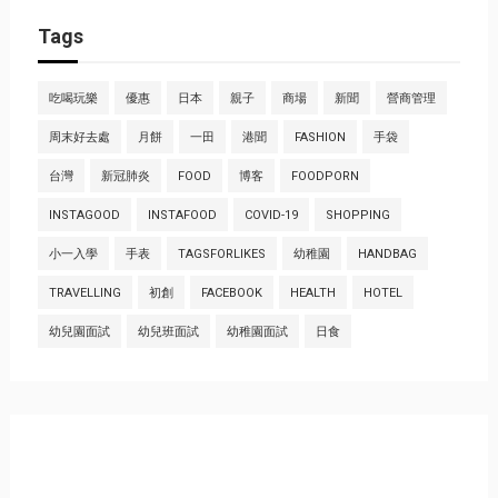
Tags
吃喝玩樂
優惠
日本
親子
商場
新聞
營商管理
周末好去處
月餅
一田
港聞
FASHION
手袋
台灣
新冠肺炎
FOOD
博客
FOODPORN
INSTAGOOD
INSTAFOOD
COVID-19
SHOPPING
小一入學
手表
TAGSFORLIKES
幼稚園
HANDBAG
TRAVELLING
初創
FACEBOOK
HEALTH
HOTEL
幼兒園面試
幼兒班面試
幼稚園面試
日食