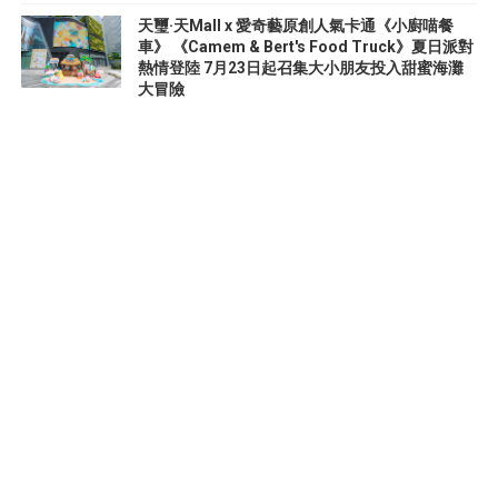
天璽·天Mall x 愛奇藝原創人氣卡通《小廚喵餐
車》 《Camem & Bert's Food Truck》夏日派對
熱情登陸 7月23日起召集大小朋友投入甜蜜海灘
大冒險