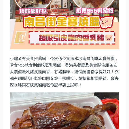
小編又有美食推薦喇！今次係位於深水埗南昌街嘅金寶燒臘，
堂食$55就食到個靚嘅乳豬飯，香港茶餐廳及美食關注組谷友
大讚佢嘅乳豬皮脆肉香、冇豬膻味，連個醃醬都做得好好！亦
都有網民話佢嘅燒肉同叉燒一樣咁掂，燒鵝都相當唔錯。會去
深水埗同石硤尾嗰頭嘅你記得要去試吓！