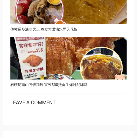
佐敦長發滷味大王 谷友大讚滷水界天花板
石硤尾南山邨髀加燒 宵夜$58抵食生炸髀配啤酒
LEAVE A COMMENT