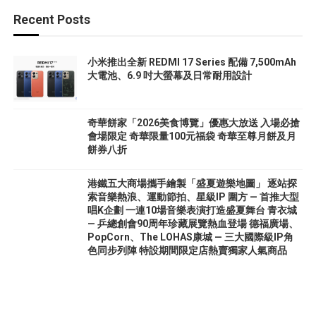
Recent Posts
小米推出全新 REDMI 17 Series 配備 7,500mAh
大電池、6.9 吋大螢幕及日常耐用設計
奇華餅家「2026美食博覽」優惠大放送 入場必搶
會場限定 奇華限量100元福袋 奇華至尊月餅及月
餅券八折
港鐵五大商場攜手繪製「盛夏遊樂地圖」 逐站探
索音樂熱浪、運動節拍、星級IP 圍方 — 首推大型
唱K企劃 一連10場音樂表演打造盛夏舞台 青衣城
— 乒總創會90周年珍藏展覽熱血登場 德福廣場、
PopCorn、The LOHAS康城 — 三大國際級IP角
色同步列陣 特設期間限定店熱賣獨家人氣商品