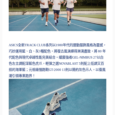
ASICS
全新
TRACK CLUB
系列以
1980
年代的運動服飾風格為靈感，
巧妙運用藍、
白、灰
3
種配色，將復古風演繹得淋漓盡致，將
80
年
代配色與現代卓越性能完美結合。緩震強者
GEL-NIMBUS 27
以白
色左主調配深藍色虎爪，輕彈之選
NOVABLAST
5
則配上低調又百
搭的海軍藍；元祖級慢跑鞋
GT-2000 13
則以簡約灰色示人，以復風
潮引領專業跑界！