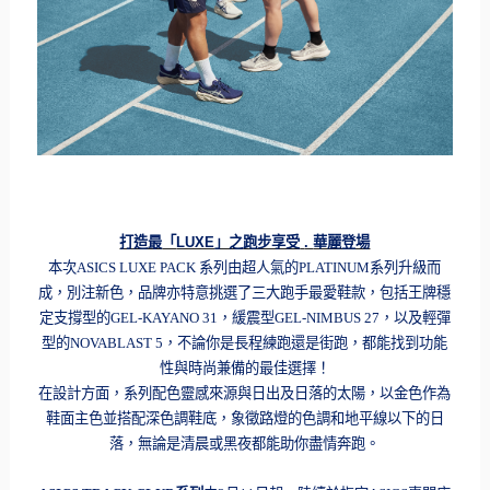
打造最
「
LUXE
」之
跑步享受
.
華麗登場
本次
ASICS LUXE PACK
系列由超人氣的
PLATINUM
系列升級而
成，別注新色，
品牌亦特意挑選了三大跑手最愛鞋款，包括王牌穩
定支撐型的
GEL
-KAYANO 31
，緩震型
GEL-NIMBUS 27
，以及輕彈
型的
NOVABLAST 5
，不論你是長程練跑還是街跑，
都能找到功能
性與時尚兼備的最佳選擇！
在設計方面，系列配色靈感來源與日出及日落的太陽，
以金色作為
鞋面主色並搭配深色調鞋底，
象徵路燈的色調和地平線以下的日
落，
無論是清晨或黑夜都能助你盡情奔跑。