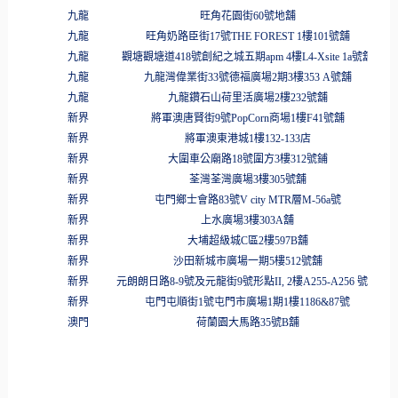
九龍
旺角花園街
60
號地舖
九龍
旺角奶路臣街
17
號
THE FOREST 1
樓
101
號舖
九龍
觀塘觀塘道
418
號創紀之城五期
apm 4
樓
L4-Xsite 1a
號舖
九龍
九龍灣偉業街
33
號德福廣場
2
期
3
樓
353 A
號舖
九龍
九龍鑽石山荷里活廣場
2
樓
232
號舖
新界
將軍澳唐賢街
9
號
PopCorn
商場
1
樓
F41
號舖
新界
將軍澳東港城
1
樓
132-133
店
新界
大圍車公廟路
18
號圍方
3
樓
312
號鋪
新界
荃灣荃灣廣場
3
樓
305
號舖
新界
屯門鄉士會路
83
號
V city MTR
層
M-56a
號
新界
上水廣場
3
樓
303A
舖
新界
大埔超級城
C
區
2
樓
597B
舖
新界
沙田新城市廣場一期
5
樓
512
號舖
新界
元朗朗日路
8-9
號及元龍街
9
號形點
II, 2
樓
A255-A256
號舖
新界
屯門屯順街
1
號屯門市廣場
1
期
1
樓
1186&87
號
澳門
荷蘭園大馬路
35
號
B
舖