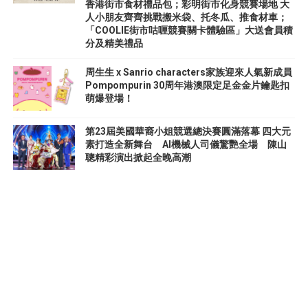
香港街市食材禮品包；彩明街市化身競賽場地 大
人小朋友齊齊挑戰搬米袋、托冬瓜、推食材車；
「COOLIE街市咕喱競賽關卡體驗區」大送會員積
分及精美禮品
周生生 x Sanrio characters家族迎來人氣新成員
Pompompurin 30周年港澳限定足金金片鑰匙扣
萌爆登場！
第23屆美國華裔小姐競選總決賽圓滿落幕 四大元
素打造全新舞台 AI機械人司儀驚艷全場 陳山
聰精彩演出掀起全晚高潮