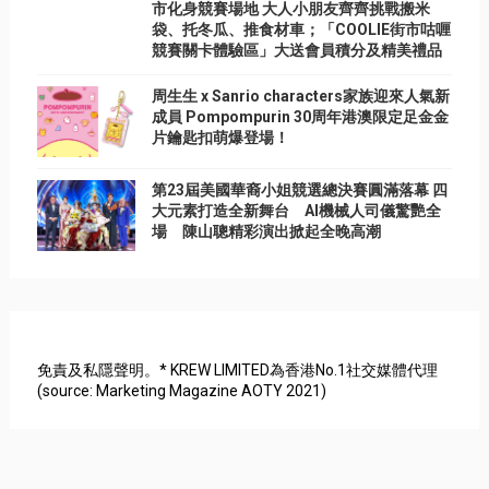
市化身競賽場地 大人小朋友齊齊挑戰搬米
袋、托冬瓜、推食材車；「COOLIE街市咕喱
競賽關卡體驗區」大送會員積分及精美禮品
周生生 x Sanrio characters家族迎來人氣新
成員 Pompompurin 30周年港澳限定足金金
片鑰匙扣萌爆登場！
第23屆美國華裔小姐競選總決賽圓滿落幕 四
大元素打造全新舞台 AI機械人司儀驚艷全
場 陳山聰精彩演出掀起全晚高潮
免責及私隱聲明。* KREW LIMITED為香港No.1社交媒體代理
(source: Marketing Magazine AOTY 2021)