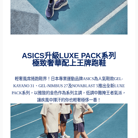
ASICS
升級
LUXE PACK
系列
極致奢華配上王牌跑鞋
輕奢風席捲跑鞋界！日本專業運動品牌
ASICS
為人氣鞋款
GEL
-
KAYANO
31
、
GEL-NIMBUS
27
及
NOVABLAST 5
推出全新
LUXE
PACK
系列，以雅致的金色作為系列主調，低調中難掩王者氣派，
讓疾風中揮汗的你也輕奢極侈一番！