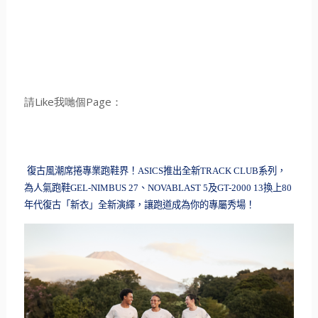
請Like我哋個Page：
復古風潮席捲專業跑鞋界！
ASI
CS
推出全新
TRACK CLUB
系列，
為人氣跑鞋
GEL-NIMBUS 27
、
NOVABLAST 5
及
GT-2000 13
換上
80
年代復古「新衣」全新演繹，
讓跑道成為你的專屬秀場！