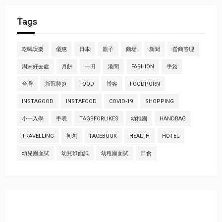
Tags
吃喝玩樂
優惠
日本
親子
商場
新聞
營商管理
周末好去處
月餅
一田
港聞
FASHION
手袋
台灣
新冠肺炎
FOOD
博客
FOODPORN
INSTAGOOD
INSTAFOOD
COVID-19
SHOPPING
小一入學
手表
TAGSFORLIKES
幼稚園
HANDBAG
TRAVELLING
初創
FACEBOOK
HEALTH
HOTEL
幼兒園面試
幼兒班面試
幼稚園面試
日食