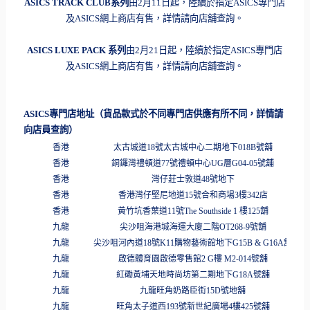
ASICS TRACK CLUB
系列
由
2
月
11
日起，陸續於指定
ASICS
專門店
及
AS
ICS
網上商店有售，詳情請向店舖查詢。
ASICS
LUXE PACK
系列
由
2
月
2
1
日起，陸續於指定
ASICS
專門店
及
A
SICS
網上商店有售，詳情請向店舖查詢。
ASICS
專門店地址（貨品款式於不同專門店供應有所不同，
詳情請
向店員查詢）
香港
太古城道
18
號太古城中心二期地下
018B
號舖
香港
銅鑼灣禮頓道
77
號禮頓中心
UG
層
G04-05
號舖
香港
灣仔莊士敦道
48
號地下
香港
香港灣仔堅尼地道
15
號合和商場
3
樓
342
店
香港
黃竹坑香葉道
11
號
The Southside 1
樓
125
舖
九龍
尖沙咀海港城海運大廈二階
OT268-9
號舖
九龍
尖沙咀河內道
18
號
K11
購物藝術館地下
G15B & G16A
舖
九龍
啟德體育園啟德零售館
2 G
樓
M2-014
號舖
九龍
紅磡黃埔天地時尚坊第二期地下
G18A
號舖
九龍
九龍旺角奶路臣街
15D
號地舖
九龍
旺角太子道西
193
號新世紀廣場
4
樓
425
號舖