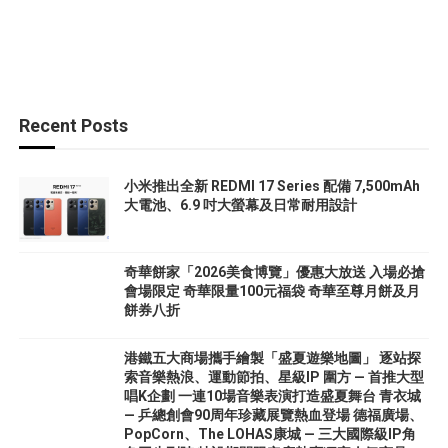
Recent Posts
小米推出全新 REDMI 17 Series 配備 7,500mAh
大電池、6.9 吋大螢幕及日常耐用設計
奇華餅家「2026美食博覽」優惠大放送 入場必搶
會場限定 奇華限量100元福袋 奇華至尊月餅及月
餅券八折
港鐵五大商場攜手繪製「盛夏遊樂地圖」 逐站探
索音樂熱浪、運動節拍、星級IP 圍方 — 首推大型
唱K企劃 一連10場音樂表演打造盛夏舞台 青衣城
— 乒總創會90周年珍藏展覽熱血登場 德福廣場、
PopCorn、The LOHAS康城 — 三大國際級IP角