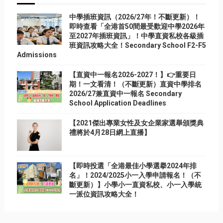
中學插班資訊（2026/27年！不斷更新）！
即時查看「全港首50間最受歡迎中學2026年
至2027年插班資訊」！中學直資私校各級插
班資訊攻略大全！Secondary School F2-F5
Admissions
【直資中一報名2026-2027！】👉重要日
期！一文看清！（不斷更新）直資中學排名
2026/27兼直資中一報名 Secondary
School Application Deadlines
【2021傑出專業女性及女企業家選舉頒獎典
禮將於4月28日網上直播】
【即時投選「全港最佳小學選擧2024年排
名」！2024/2025小一入學申請報名！（不
斷更新）】小學小一直資私校、小一入學統
一派位資訊攻略大全！