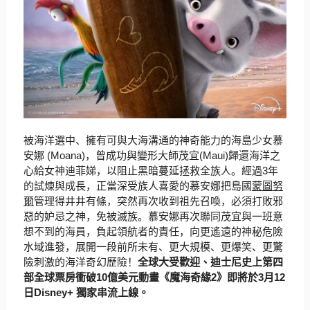
被海洋選中、
擁有可與大海溝通的神奇能力的海島少女慕
安娜
(Moana)
，曾成功與變形大師茂宜
(
Maui
)
歸還海洋之
心
給女神迪菲娣，以阻止黑暗蔓延拯救全族人。經過
3
年
的試煉與成長
，正當深受族人喜愛的慕安娜把島國
蒙圖努
爾
管理得井井有條，
突然再次收到祖先召喚，必須打敗邪
惡的妒忌之神，免被滅族。
慕安娜再次聯同茂宜與一班意
想不到的海員，負起領航者的責任，
向更遙遠的神秘危險
水域進發，展開一段前所未有、更大規模、
更爆笑、更驚
險刺激的海洋奇幻歷險！
全球大受歡
迎、
迪士尼史上第四
部全球票房衝破
10
億美元動畫
《魔海奇緣
2
》
即將於
3
月
12
日
Disney+
獨家串流上線。