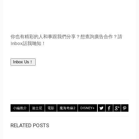
你也有精彩的人和事跟我們分享？想查詢廣告合作？請
Inbox話我哋知！
Inbox Us！
小編推介
迪士尼
電影
魔海奇緣2
DISNEY+
RELATED POSTS