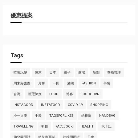
優惠提案
Tags
吃喝玩樂
優惠
日本
親子
商場
新聞
營商管理
周末好去處
月餅
一田
港聞
FASHION
手袋
台灣
新冠肺炎
FOOD
博客
FOODPORN
INSTAGOOD
INSTAFOOD
COVID-19
SHOPPING
小一入學
手表
TAGSFORLIKES
幼稚園
HANDBAG
TRAVELLING
初創
FACEBOOK
HEALTH
HOTEL
幼兒園面試
幼兒班面試
幼稚園面試
日食