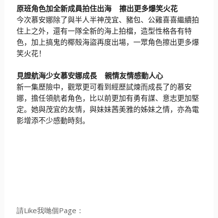
原班角色加全新成員拍住出海
擦出更多爆笑火花
今次慕安娜除了與半人半神茂宜、豬包、公雞喜喜繼續拍
住上之外，
還有一隊全新的海上拍檔，造型性格各有特
色，
加上搞鬼的椰殻海盜再度出場，一眾角色擦出更多爆
笑火花！
見證航海少女慕安娜成長
親情友情感動人心
新一集歷險中，觀眾更可看到經歷試煉而成長了的慕安
娜，
擔任領航者角色，比以前更加有勇有謀、意志更加堅
定。
她與茂宜的友情，與妹妹茜美雅的姊妹之情，
亦為電
影增添不少感動時刻。
請Like我哋個Page：