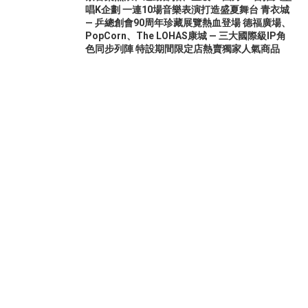
唱K企劃 一連10場音樂表演打造盛夏舞台 青衣城
— 乒總創會90周年珍藏展覽熱血登場 德福廣場、
PopCorn、The LOHAS康城 — 三大國際級IP角
色同步列陣 特設期間限定店熱賣獨家人氣商品