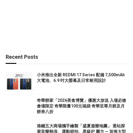
Recent Posts
小米推出全新 REDMI 17 Series 配備 7,500mAh
大電池、6.9 吋大螢幕及日常耐用設計
奇華餅家「2026美食博覽」優惠大放送 入場必搶
會場限定 奇華限量100元福袋 奇華至尊月餅及月
餅券八折
港鐵五大商場攜手繪製「盛夏遊樂地圖」 逐站探
索音樂熱浪、運動節拍、星級IP 圍方 — 首推大型