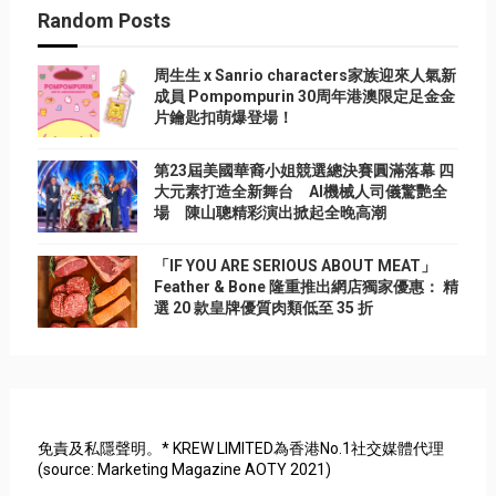
Random Posts
周生生 x Sanrio characters家族迎來人氣新
成員 Pompompurin 30周年港澳限定足金金
片鑰匙扣萌爆登場！
第23屆美國華裔小姐競選總決賽圓滿落幕 四
大元素打造全新舞台 AI機械人司儀驚艷全
場 陳山聰精彩演出掀起全晚高潮
「IF YOU ARE SERIOUS ABOUT MEAT」
Feather & Bone 隆重推出網店獨家優惠： 精
選 20 款皇牌優質肉類低至 35 折
免責及私隱聲明。* KREW LIMITED為香港No.1社交媒體代理
(source: Marketing Magazine AOTY 2021)