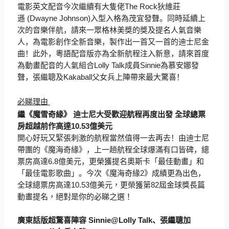
電影英文配音今次繼續有大隻佬
The Rock
狄維莊
遜
(Dwayne Johnson)
入型入格為茂宜發聲。同時延續上
次的音樂伴航，
請來一眾格林美獎的獎及提名人氣音樂
人，為電影創作全新音樂，
製作出一首又一首的迪士尼金
曲！此外，
粵語配音版亦為全新航程注入新意，請來首度
為動畫配音的人氣組合
Lolly Talk
成員
Sinnie
為慕安娜發
聲，張繼聰及
Kakabal
l
父女兵上陣帶來最大驚喜！
必睇理由
繼《魔雪奇緣》 迪士尼大受歡迎航程再度出發
全球總票
房超越前作高達
10.53
億美元
開心好玩又緊張刺激的航程當然值得一去再去！由迪士尼
帶團的《
魔海奇緣》，上一趟航程全球爆滿有口皆碑，總
票房高達
6.8
億美
元，更榮獲提名奧斯卡「最佳動畫」和
「最佳電影歌曲」。今次《
魔海奇緣
2
》成績更為出色，
全球總票房高達
10.53
億美元，
更榮獲第
82
屆金球獎長篇
動畫提名，絕對是你的必睇之選！
廣東話版超驚喜陣容
Sinnie@Lolly Talk
、張繼聰加