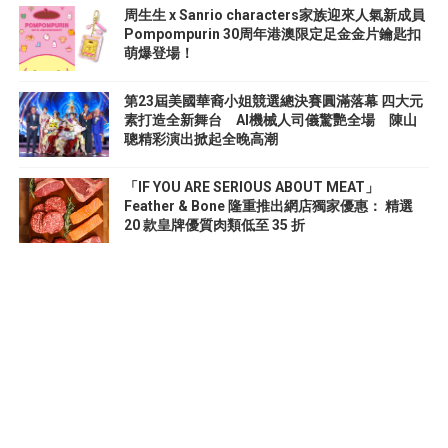
周生生 x Sanrio characters家族迎來人氣新成員
Pompompurin 30周年港澳限定足金金片鑰匙扣
萌爆登場！
第23屆美國華裔小姐競選總決賽圓滿落幕 四大元
素打造全新舞台 AI機械人司儀驚艷全場 陳山
聰精彩演出掀起全晚高潮
「IF YOU ARE SERIOUS ABOUT MEAT」
Feather & Bone 隆重推出網店獨家優惠： 精選
20 款皇牌優質肉類低至 35 折