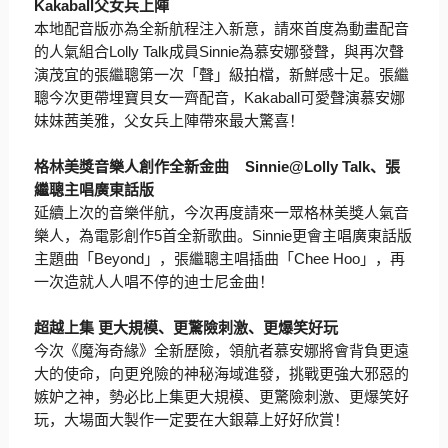
Kakaball
父女兵上陣
本地配音版亦為全新航程注入新意，請來首度為動畫配音
的人氣組合
Lolly Talk
成員
Sinnie
為慕安娜發聲，
與再次聲
演茂宜的張繼聰第一次「聲」級拍檔，新鮮感十足。
張繼
聰今次更帶埋寶貝女一齊配音，
Kakaball
可愛聲演慕安
娜
妹妹茜美雅，父女兵上陣帶來最大驚喜！
格林美獎音樂人創作全新金曲
Sinnie@Lolly Talk
、張
繼聰主唱廣東話版
延續上次的音樂伴航，今次再度請來一眾格林美獎人氣音
樂人，
為電影創作
5
首全新歌曲。
Sinnie
更會主唱廣東話版
主題曲「
Beyond
」，張繼聰主唱插曲「
Chee Hoo
」，再
一次造就人人唱不停的迪士尼金曲！
超越上集 更大規模、更驚險刺激、更爆笑好玩
今次《魔海奇緣》全新歷險，領航者慕安娜將會背負更遠
大的使命，
向更兇險的神秘海域進發，挑戰更強大邪惡的
嫉妒之神，
勢必比上集更大規模、更驚險刺激、更爆笑好
玩，
大場面大製作一定要在大銀幕上好好欣賞！