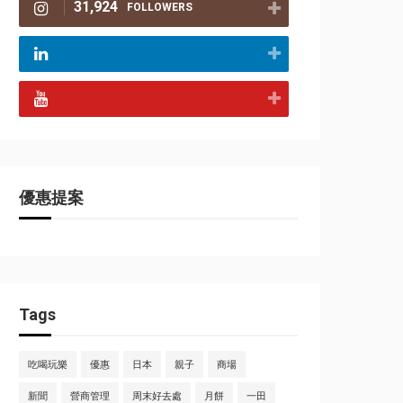
31,924
FOLLOWERS
優惠提案
Tags
吃喝玩樂
優惠
日本
親子
商場
新聞
營商管理
周末好去處
月餅
一田