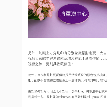
另外，蛇頭上方分別印有分別象徵招財進寶、大吉
祝願大家蛇年好運齊來及增添福氣！新春佳節，玩
祝福之餘，
更別具收藏價值！
此外，今次利是封更反傳統採用活潑繽紛的顏色包括桃紅
紙，
配以令質感和立體度更上一層樓的3D浮雕印刷，
精巧
由2025年1 月 8 日至1月 28日，於Mikiki、將軍澳中
利是封一包。長封及短封每包均有兩款利是封（
每款 四