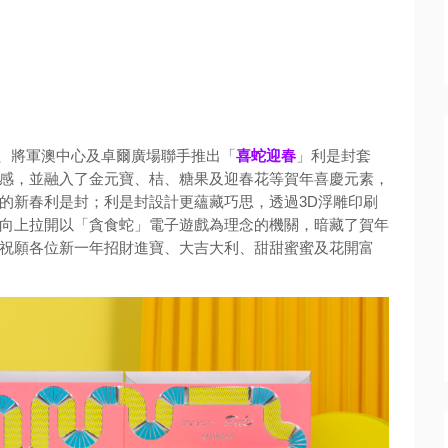
、
將軍澳中心及卓爾廣場聯手推出「
喜蛇迎春
」利是封套
感，並融入了金元寶、
桔、糖果及迎春花等賀年喜慶元素，
的新春利是封；
利是封設計更蘊藏巧思，透過3D浮雕印刷
向上拉開以「貪食蛇」
電子遊戲為理念的機關，暗藏了賀年
祝願各位新一年招財進寶、
大吉大利、甜甜蜜蜜及花開富