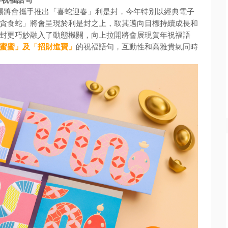
場將會攜手推出「喜蛇迎春」利是封，
今年特別以經典電子
貪食蛇」將會呈現於利是封之上，
取其邁向目標持續成長和
封更巧妙融入了動態機關，
向上拉開將會展現賀年祝福語
蜜蜜」及「招財進寶」
的祝福語句，
互動性和高雅貴氣同時