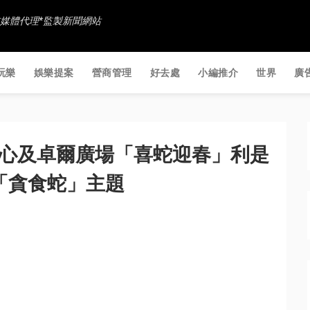
香港社交媒體代理*監製新聞網站
玩樂
娛樂提案
營商管理
好去處
小編推介
世界
廣
澳中心及卓爾廣場「喜蛇迎春」利是
「貪食蛇」主題