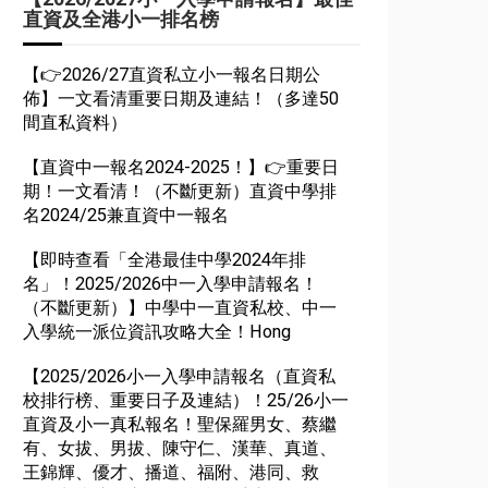
直資及全港小一排名榜
【👉2026/27直資私立小一報名日期公
佈】一文看清重要日期及連結！（多達50
間直私資料）
【直資中一報名2024-2025！】👉重要日
期！一文看清！（不斷更新）直資中學排
名2024/25兼直資中一報名
【即時查看「全港最佳中學2024年排
名」！2025/2026中一入學申請報名！
（不斷更新）】中學中一直資私校、中一
入學統一派位資訊攻略大全！Hong
【2025/2026小一入學申請報名（直資私
校排行榜、重要日子及連結）！25/26小一
直資及小一真私報名！聖保羅男女、蔡繼
有、女拔、男拔、陳守仁、漢華、真道、
王錦輝、優才、播道、福附、港同、救