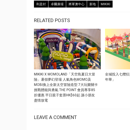
利是封
卓爾廣場
將軍澳中心
新地
MIKIKI
RELATED POSTS
MIKIKI X MOMOLAND「天空島夏日大冒
全城投入七欖狂熱
險」暑假夢幻登場 人氣角色MOMO及
年華」
MOBI換上全新太空冒險造型 7大玩樂關卡
挑戰體能與勇氣 THE POINT 會員專享85
折優惠 平日親子套票HK$60起 讓小朋友
盡情放電
LEAVE A COMMENT