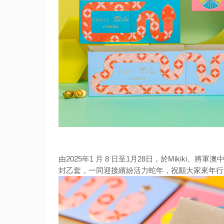
由2025年1 月 8 日至1月28日，於Mikiki、
將軍澳
封乙套，一同迎接繽紛活力蛇年，祝願大家來年行