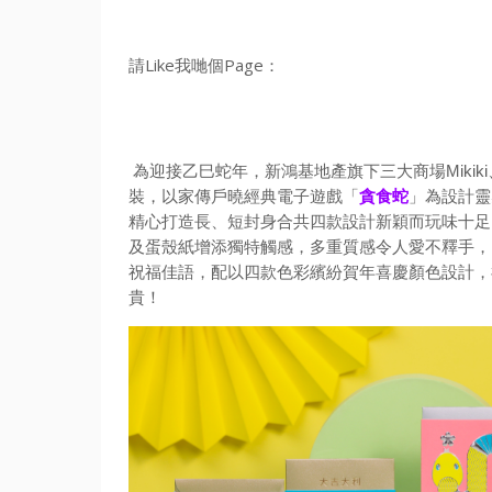
請Like我哋個Page：
為迎接乙巳蛇年，
新鴻基地產旗下三大商場Mikiki
裝，
以家傳戶曉經典電子遊戲「
貪食蛇
」為設計靈
精心打造長、
短封身合共四款設計新穎而玩味十足
及蛋殼紙增添獨特觸感，
多重質感令人愛不釋手，
祝福佳語，
配以四款色彩繽紛賀年喜慶顏色設計，
貴！