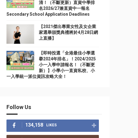
清！（不斷更新）直資中學排
名2026/27兼直資中一報名
Secondary School Application Deadlines
【2021傑出專業女性及女企業
家選舉頒獎典禮將於4月28日網
上直播】
【即時投選「全港最佳小學選
擧2024年排名」！2024/2025
小一入學申請報名！（不斷更
新）】小學小一直資私校、小
一入學統一派位資訊攻略大全！
Follow Us
134,158
LIKES