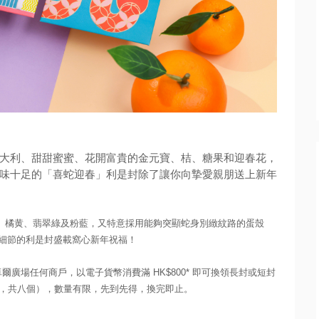
大利、甜甜蜜蜜、
花開富貴的金元寶、桔、糖果和迎春花，
味十足的「
喜蛇迎春」利是封除了讓你向摯愛親朋送上新年
、橘黄、
翡翠綠及粉藍，又特意採用能夠突顯蛇身別緻紋路的蛋殼
細節的利是封盛載窩心新年祝福！
心或卓爾廣場任何商戶，
以電子貨幣消費滿 HK$800* 即可換領長封或短封
個，共八個），數量有限，先到先得，換完即止。