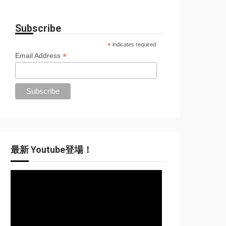
Subscribe
*
indicates required
*
Email Address
最新 Youtube登場！