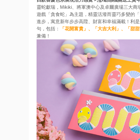
靈蛇獻瑞，Mikiki、
將軍澳中心及卓爾廣場三大商
遊戲「貪食蛇」為主題，
精靈活潑而靈巧多變的「
進步，寓意新年步步高陞、
財富和幸福滿載！利是
句，包括：
「花開富貴」、「
大吉大利」、「甜甜
兼備！