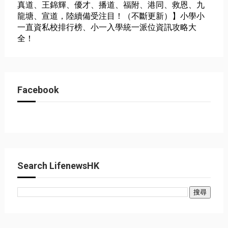
真道、王錦輝、優才、播道、福附、港同、救恩、九
龍塘、宣道，陸續備受注目！（不斷更新）】小學小
一直資私校排行榜、小一入學統一派位資訊攻略大
全！
Facebook
Search LifenewsHK