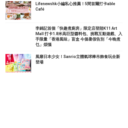
Lifenewshk小編私心推薦！5間首爾打卡able
Café
李錦記首個「快趣煮廚房」限定店登陸K11 Art
Mall 打卡1.8米高巨型醬料包、挑戰互動遊戲、入
手限量「香港風味」盲盒 今個暑假告別「今晚煮
乜」煩惱
風靡日本少女！Sanrio立體氣球棒吊飾食玩全新
登場