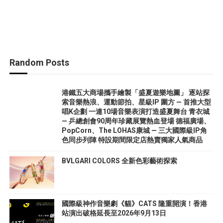
Random Posts
港鐵五大商場攜手繪製「盛夏遊樂地圖」 逐站探
索音樂熱浪、運動節拍、星級IP 圍方 — 首推大型
唱K企劃 一連10場音樂表演打造盛夏舞台 青衣城
— 乒總創會90周年珍藏展覽熱血登場 德福廣場、
PopCorn、The LOHAS康城 — 三大國際級IP角
色同步列陣 特設期間限定店熱賣獨家人氣商品
BVLGARI COLORS 全新色彩藝術探索
國際級神作音樂劇《貓》CATS 隆重開演！香港
站演出破格延長至2026年9月13日