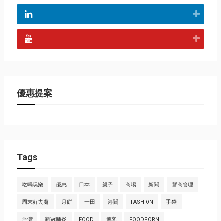
優惠提案
Tags
吃喝玩樂
優惠
日本
親子
商場
新聞
營商管理
周末好去處
月餅
一田
港聞
FASHION
手袋
台灣
新冠肺炎
FOOD
博客
FOODPORN