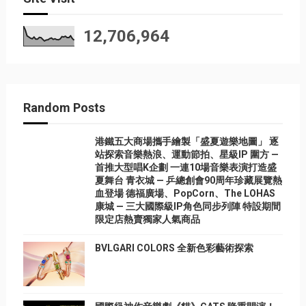
12,706,964
Random Posts
港鐵五大商場攜手繪製「盛夏遊樂地圖」 逐
站探索音樂熱浪、運動節拍、星級IP 圍方 —
首推大型唱K企劃 一連10場音樂表演打造盛
夏舞台 青衣城 — 乒總創會90周年珍藏展覽熱
血登場 德福廣場、PopCorn、The LOHAS
康城 — 三大國際級IP角色同步列陣 特設期間
限定店熱賣獨家人氣商品
BVLGARI COLORS 全新色彩藝術探索