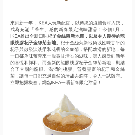
來到新一年，IKEA大玩新配搭，以傳統的滋補
食
材入饌，
成為充滿「養生」感的新春限定滋味甜品！今個1月，
IKEA推出全新囗味
杞子金絲菊新地筒，
以及令人期待的龍
眼桃膠杞子金絲菊新地。
杞子金絲菊新地筒以性味
甘平的
杞子與散發淡淡柔和花香的金絲菊，搭配幼滑的新地，
每
一口都為味蕾帶來一股微甘清香的滋味，
讓人感受到新年
的喜悅和祥和。而全新的龍眼桃膠杞子金絲菊新地，
則結
合了甘甜的龍眼、滋潤的桃膠、營養豐富的杞子和金絲
菊，
讓每一口都充滿自然的清甜與潤澤，令人一試難忘。
立即把握機會，
親臨IKEA一
嚐新春限定甜品！