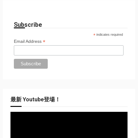
Subscribe
*
indicates required
*
Email Address
最新 Youtube登場！