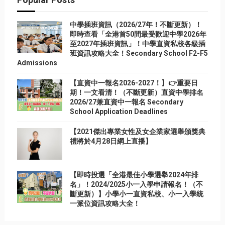
中學插班資訊（2026/27年！不斷更新）！
即時查看「全港首50間最受歡迎中學2026年
至2027年插班資訊」！中學直資私校各級插
班資訊攻略大全！Secondary School F2-F5
Admissions
【直資中一報名2026-2027！】👉重要日
期！一文看清！（不斷更新）直資中學排名
2026/27兼直資中一報名 Secondary
School Application Deadlines
【2021傑出專業女性及女企業家選舉頒獎典
禮將於4月28日網上直播】
【即時投選「全港最佳小學選擧2024年排
名」！2024/2025小一入學申請報名！（不
斷更新）】小學小一直資私校、小一入學統
一派位資訊攻略大全！