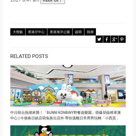
Inbox Us！
大熊貓
香港仔中心
香港海洋公園
超萌
熱潮
RELATED POSTS
中日韓台熱潮來襲！「BUNNI KONBINY野餐遊樂園」萌爆登錄將軍澳
中心 | 今個春日鎮店萌兔衝出店外 帶你逃離日常齊齊玩轉「小西貢」