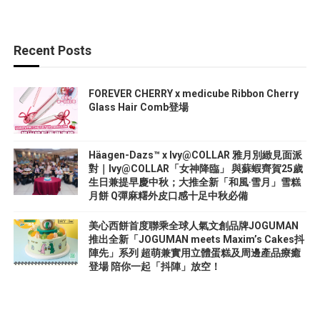
Recent Posts
FOREVER CHERRY x medicube Ribbon Cherry
Glass Hair Comb登場
Häagen-Dazs™ x Ivy@COLLAR 雅月別緻見面派
對｜Ivy@COLLAR「女神降臨」 與蘇蝦齊賀25歲
生日兼提早慶中秋；大推全新「和風‧雪月」雪糕
月餅 Q彈麻糬外皮口感十足中秋必備
美心西餅首度聯乘全球人氣文創品牌JOGUMAN
推出全新「JOGUMAN meets Maxim’s Cakes抖
陣先」系列 超萌兼實用立體蛋糕及周邊產品療癒
登場 陪你一起「抖陣」放空！