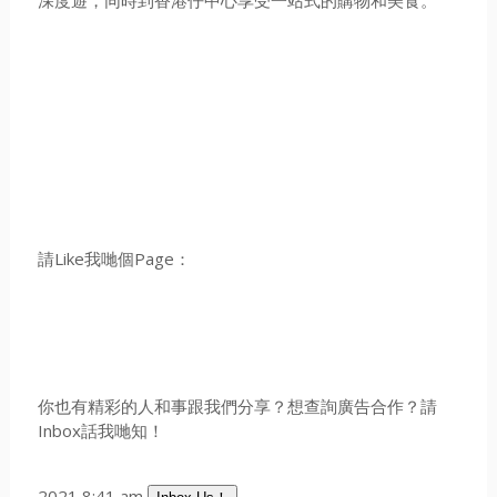
深度遊，
同時到香港仔中心享受一站式的購物和美食。
請Like我哋個Page：
你也有精彩的人和事跟我們分享？想查詢廣告合作？請
Inbox話我哋知！
2021 8:41 am