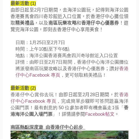
最新活動
(
1
)
由即日起至
2
月
7
日期間，去海洋公園玩，
記得到海洋公園
香港賽馬會四川奇珍館近入口位置，
於香港仔中心攤位領
取
精美禮品
，以及
南區玩樂攻略
和
香港仔中心優
惠券
！遊
覽完海洋公園，即刻去香港仔中心享用美食！
日期：
1
月
25
日至
2
月
7
日
時間：上午
10
點至下午
6
點
地點：海洋公園香港賽馬會四川奇珍館近入口位置
詳情：
由
即
日至
2
月
7
日期間，香港仔中心
海洋公園
攤位
將派發南區
玩樂攻略以及香港仔中心優惠券
；
讚好
香港
仔中心
Facebook
專頁
，更可領取精美禮品！
最新活動
(
2
)
香港仔中心賞你去玩
！
由即日起至
2
月
28
日期間，於
香港
仔中心
F
acebook
專頁
，完成簡單步驟即可
答問題贏海洋
公園門票
！
最有創意
的
50
位參加者即有機會贏走
1
張「
香
港海洋公園入場
門票
」！
詳情請參閱
Facebook
帖文
。
南區熱點深度遊 由香港仔中心起步