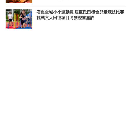
召集全城小小運動員 屈臣氏田徑會兒童競技比賽
挑戰六大田徑項目將獲證書嘉許