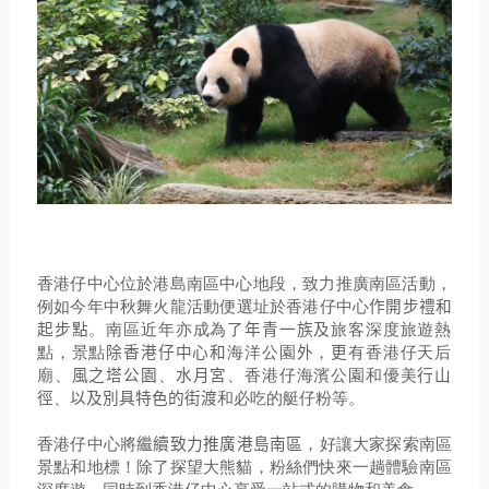
香港仔中心位於港
島
南區中心地段，致力推廣南區活動，
例如今年中秋舞火龍活動
便
選址
於
香港仔中心
作開步禮和
起步點
。
南
區近年亦成為了
年青一族及
旅客深度旅遊熱
點，景點
除香港仔中心和
海洋公園
外
，
更
有香港仔天后
廟
、
風之塔公園
、
水月宮
、
香港仔海濱
公園和優美
行山
徑
、
以及別具特色的街渡
和必吃的艇仔粉
等。
香港仔中心
將
繼續致力推廣港島南區
，好
讓
大家
探索南區
景點
和地標
！
除了探望大熊貓，粉絲們快來一趟體驗南區