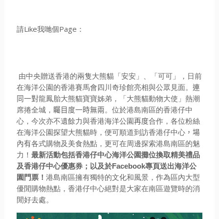
請Like我哋個Page：
由中央贈送香港的兩隻大熊貓「安安」、「可可」，
日前
在海洋公園的香港賽馬會四川奇珍館亮相與公眾見面。
連
同一對
龍鳳胎大熊貓寶寶姊弟，「大熊貓動物大使」熱潮
席捲全城，
矚目度
一時無兩
。
位於港島南區的香港仔中
心，今次亦不
遺
餘力與
香港
海洋
公園
再度
合作
，各位粉絲
在海洋公園探望
大熊貓
時，便可順道到訪
香
港仔中心
，場
內有
各式
購物
及
美食
熱點，
更可在周邊探索港島南區的魅
力！
最新活動包括香港仔中心海洋公園
攤位換取精美禮品
及香港仔中心優惠券；以及於
Facebook
專
頁送出海洋公
園門票！
港島南區擁有獨特的文化和風景，作為區內
大
型
優閒購物
熱點，
香港仔中心絕對是大家在南區遊覽時的消
閒好去處。