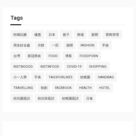
Tags
吃喝玩樂
優惠
日本
親子
商場
新聞
營商管理
周末好去處
月餅
一田
港聞
FASHION
手袋
台灣
新冠肺炎
FOOD
博客
FOODPORN
INSTAGOOD
INSTAFOOD
COVID-19
SHOPPING
小一入學
手表
TAGSFORLIKES
幼稚園
HANDBAG
TRAVELLING
初創
FACEBOOK
HEALTH
HOTEL
幼兒園面試
幼兒班面試
幼稚園面試
日食