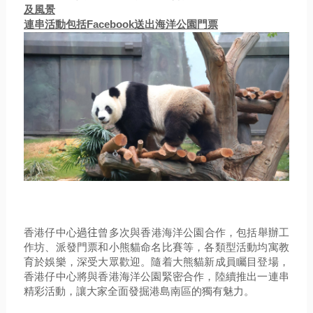
及風景
連串活動包括
Facebook
送出海洋公園門票
香港仔中心
過往
曾多次與
香港
海洋公園合作
，
包括
舉辦
工
作坊、
派發門票和小熊貓命名比賽
等
，
各類型
活動
均
寓教
育於娛樂
，
深受大眾歡迎。隨着
大熊貓
新成員矚目登場，
香港仔中心將與
香港
海
洋公園
緊密合作，陸續推出一連串
精彩活動，
讓大家全面發掘港島南區的獨有魅力。