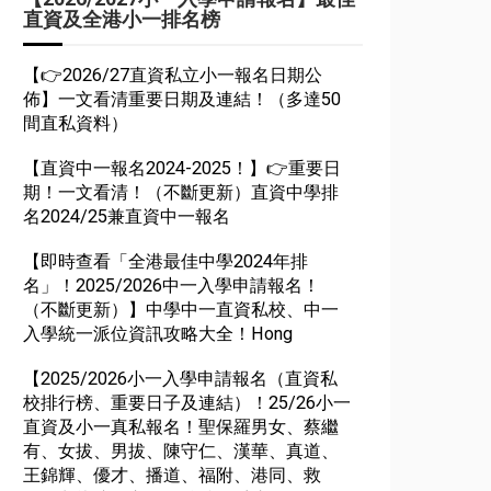
直資及全港小一排名榜
【👉2026/27直資私立小一報名日期公
佈】一文看清重要日期及連結！（多達50
間直私資料）
【直資中一報名2024-2025！】👉重要日
期！一文看清！（不斷更新）直資中學排
名2024/25兼直資中一報名
【即時查看「全港最佳中學2024年排
名」！2025/2026中一入學申請報名！
（不斷更新）】中學中一直資私校、中一
入學統一派位資訊攻略大全！Hong
【2025/2026小一入學申請報名（直資私
校排行榜、重要日子及連結）！25/26小一
直資及小一真私報名！聖保羅男女、蔡繼
有、女拔、男拔、陳守仁、漢華、真道、
王錦輝、優才、播道、福附、港同、救