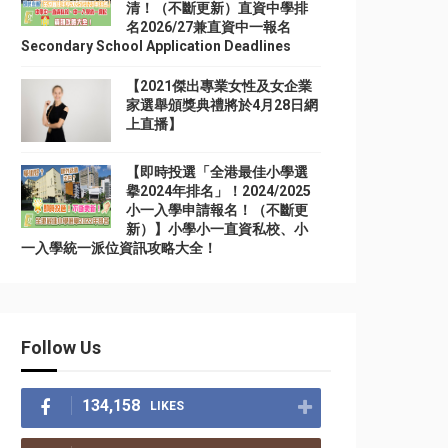
清！（不斷更新）直資中學排
名2026/27兼直資中一報名
Secondary School Application Deadlines
【2021傑出專業女性及女企業
家選舉頒獎典禮將於4月28日網
上直播】
【即時投選「全港最佳小學選
擧2024年排名」！2024/2025
小一入學申請報名！（不斷更
新）】小學小一直資私校、小
一入學統一派位資訊攻略大全！
Follow Us
134,158
LIKES