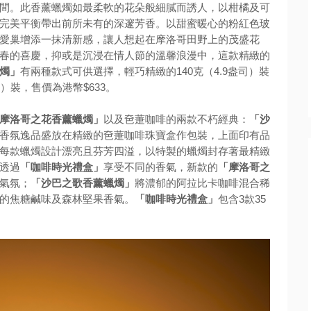
間。此香薰蠟燭如最柔軟的花朵般細膩而誘人，以柑橘及可
完美平衡帶出前所未有的深邃芳香。以甜蜜暖心的粉紅色玻
愛巢增添一抹清新感，讓人想起在摩洛哥田野上的茂盛花
春的喜慶，抑或是沉浸在情人節的溫馨浪漫中，這款精緻的
燭」
有兩種款式可供選擇，輕巧精緻的140克（4.9盎司）裝
司）裝，售價為港幣$633。
摩洛哥之花香薰蠟燭」
以及夿萐咖啡的兩款不朽經典：
「沙
香氛逸品盛放在精緻的夿萐咖啡珠寶盒作包裝，上面印有品
每款蠟燭設計漂亮且芬芳四溢，以特製的蠟燭封存著最精緻
透過
「咖啡時光禮盒」
享受不同的香氣，新款的
「摩洛哥之
氣氛；
「沙巴之歌香薰蠟燭」
將濃郁的阿拉比卡咖啡混合稀
的焦糖鹹味及森林堅果香氣。
「咖啡時光禮盒」
包含3款35