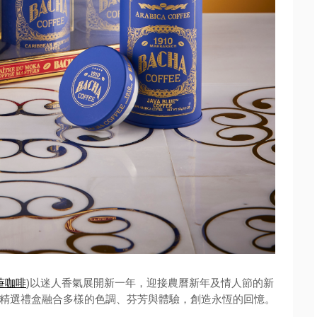
萐咖啡
)以迷人香氣展開新一年，迎接農曆新年及情人節的新
精選禮盒融合多樣的色調、芬芳與體驗，創造永恆的回憶。