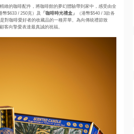
品及精緻的咖啡配件，將咖啡館的夢幻體驗帶到家中，感受由全
| 港幣$633 / 250克）及
「咖啡時光禮盒」
（港幣$540 / 3款各
對是對咖啡愛好者的收藏品的一種昇華。為向傳統禮節致
顧客向摯愛表達最真誠的祝福。