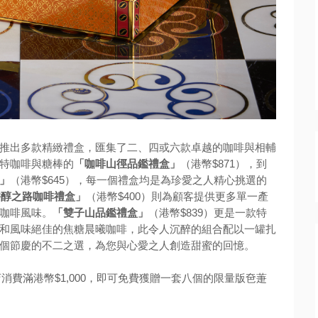
推出多款精緻禮盒，匯集了二、四或六款卓越的咖啡與相輔
特咖啡與糖棒的
「咖啡山徑品鑑禮盒」
（港幣$871），到
」
（港幣$645），每一個禮盒均是為珍愛之人精心挑選的
香醇之路咖啡禮盒」
（港幣$400）則為顧客提供更多單一產
咖啡風味。
「雙子山品鑑禮盒」
（港幣$839）更是一款特
和風味絕佳的焦糖晨曦咖啡，此令人沉醉的組合配以一罐扎
個節慶的不二之選，為您與心愛之人創造甜蜜的回憶。
店消費滿港幣$1,000，即可免費獲贈一套八個的限量版夿萐