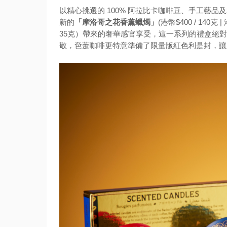
以精心挑選的 100% 阿拉比卡咖啡豆、手工藝
新的
「摩洛哥之花香薰蠟燭」
(港幣$400 / 140克 
35克）帶來的奢華感官享受，這一系列的禮盒絕
敬，夿萐咖啡更特意準備了限量版紅色利是封，讓