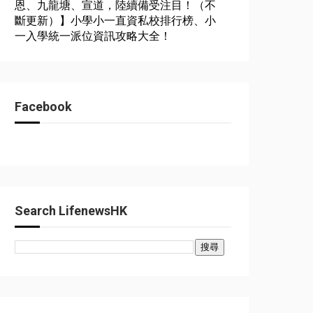
恩、九龍塘、宣道，陸續備受注目！（不
斷更新）】小學小一直資私校排行榜、小
一入學統一派位資訊攻略大全！
Facebook
Search LifenewsHK