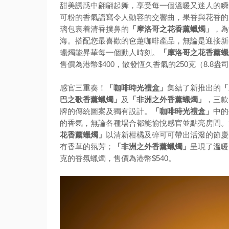
甜美誘惑中翩翩起舞，享受每一個溫暖又迷人的瞬
可粉的香氣譜寫令人動容的交響曲，果香與花香的
璃包裏着清香撲鼻的
「摩洛哥之花香薰蠟燭」
，為
海。搭配您最喜歡的夿萐咖啡產品，無論是迎接新
蠟燭能昇華每一個動人時刻。
「摩洛哥之花香薰蠟
售價為港幣$400，散發恆久香氣的250克（8.8盎
感官三重奏！
「咖啡時光禮盒」
集結了新推出的
「
巴之歌香薰蠟燭」
及
「非洲之外香薰蠟燭」
，三款
牌的傳統圖案及獨有設計。
「咖啡時光禮盒」
中的
的香氣，無論各種場合都能愉悅感官並點亮房間。
花香薰蠟燭」
以清新柑橘及碎可可帶出活潑的節慶
有香草的氛芳；
「非洲之外香薰蠟燭」
呈現了溫暖
克的香氛蠟燭，售價為港幣$540。