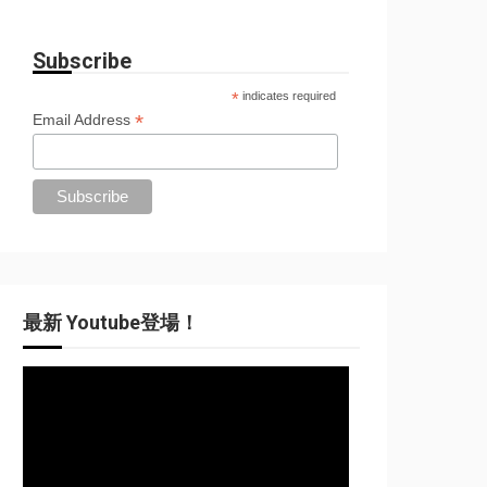
Subscribe
*
indicates required
*
Email Address
最新 Youtube登場！