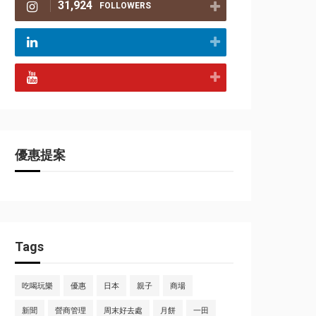
31,924
FOLLOWERS
優惠提案
Tags
吃喝玩樂
優惠
日本
親子
商場
新聞
營商管理
周末好去處
月餅
一田