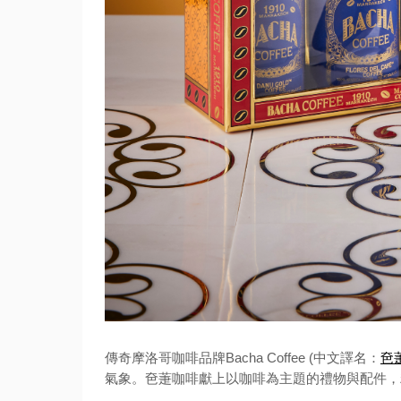
傳奇摩洛哥咖啡品牌Bacha Coffee (中文譯名：
夿
氣象。夿萐咖啡獻上以咖啡為主題的禮物與配件，