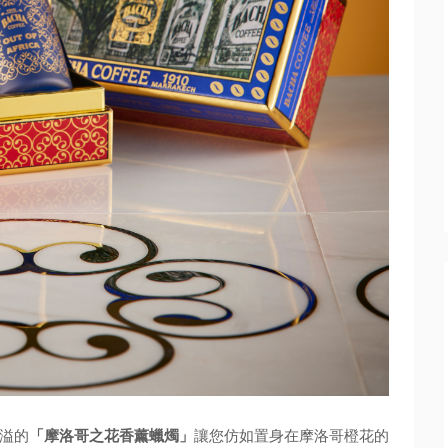
溢的
「摩洛哥之花香薰蠟燭」
讓您仿如置身在摩洛哥橙花的