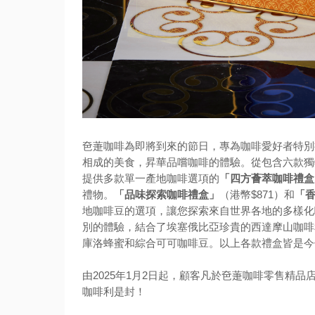
夿萐咖啡為即將到來的節日，專為咖啡愛好者特別
相成的美食，昇華品嚐咖啡的體驗。從包含六款獨
提供多款單一產地咖啡選項的
「四方薈萃咖啡禮盒
禮物。
「品味探索咖啡禮盒」
（港幣$871）和
「
地咖啡豆的選項，讓您探索來自世界各地的多樣化
別的體驗，結合了埃塞俄比亞珍貴的西達摩山咖啡
庫洛蜂蜜和綜合可可咖啡豆。以上各款禮盒皆是今
由2025年1月2日起，顧客凡於夿萐咖啡零售精品
咖啡利是封！