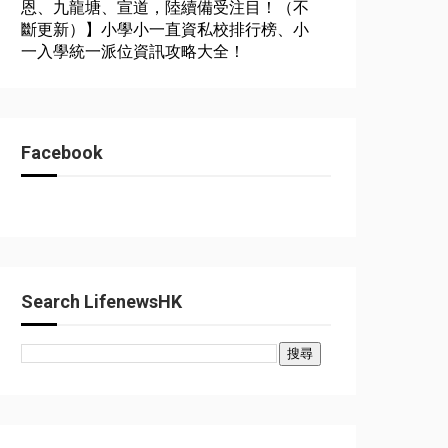
恩、九龍塘、宣道，陸續備受注目！（不
斷更新）】小學小一直資私校排行榜、小
一入學統一派位資訊攻略大全！
Facebook
Search LifenewsHK