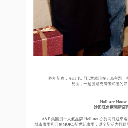
蛇年新春，A&F 以「巳意就現在」為主題
見面，一起度過充滿儀式感的節
Hollister 
沙田旺角兩間新店
A&F 集團另一人氣品牌 Hollister 亦於同日迎來
城市廣場和旺角MOKO新世紀廣場，
以全新活力輕鬆