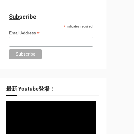
Subscribe
*
indicates required
*
Email Address
最新 Youtube登場！