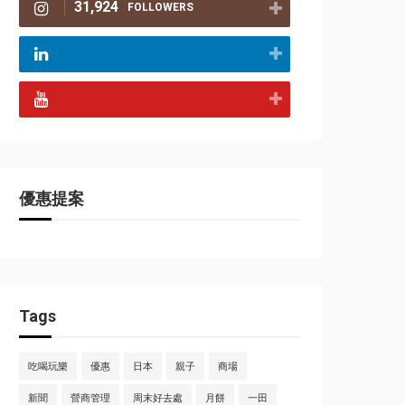
31,924
FOLLOWERS
優惠提案
Tags
吃喝玩樂
優惠
日本
親子
商場
新聞
營商管理
周末好去處
月餅
一田