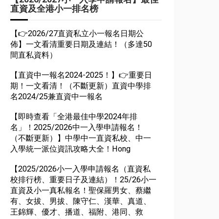
直資及全港小一排名榜
【👉2026/27直資私立小一報名日期公
佈】一文看清重要日期及連結！（多達50
間直私資料）
【直資中一報名2024-2025！】👉重要日
期！一文看清！（不斷更新）直資中學排
名2024/25兼直資中一報名
【即時查看「全港最佳中學2024年排
名」！2025/2026中一入學申請報名！
（不斷更新）】中學中一直資私校、中一
入學統一派位資訊攻略大全！Hong
【2025/2026小一入學申請報名（直資私
校排行榜、重要日子及連結）！25/26小一
直資及小一真私報名！聖保羅男女、蔡繼
有、女拔、男拔、陳守仁、漢華、真道、
王錦輝、優才、播道、福附、港同、救