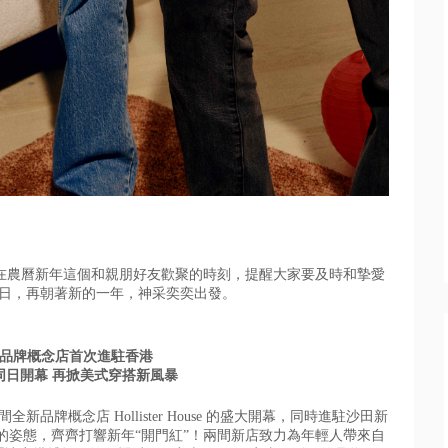
，在農曆新年這個和親朋好友歡聚的時刻，
提醒大家要及時和摯愛
日，
再朝著新的一年，神采奕奕出發。
House 品牌概念店首次進駐香港
同日開幕 再掀美式穿搭新風暴
兩間全新品牌概念店 Hollister House 的盛大開幕，同時進駐沙田新
的姿態，齊齊打響新年“開門紅”！
兩間新店致力為年輕人帶來自