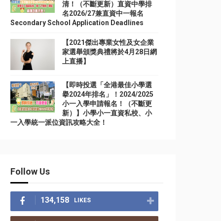
清！（不斷更新）直資中學排
名2026/27兼直資中一報名
Secondary School Application Deadlines
【2021傑出專業女性及女企業
家選舉頒獎典禮將於4月28日網
上直播】
【即時投選「全港最佳小學選
擧2024年排名」！2024/2025
小一入學申請報名！（不斷更
新）】小學小一直資私校、小
一入學統一派位資訊攻略大全！
Follow Us
134,158
LIKES