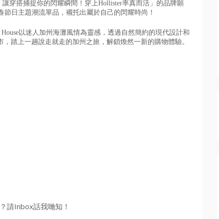
「讓穿搭捕捉你的閃耀瞬間！
穿上Hollister率真而活」的品牌願
春節日主題潮流單品，
襯托出屬於自己的閃耀時尚！
r House以迷人加州海灘風情為靈感，
透過自然簡約的現代設計和
市，踏上一趟說走就走的加州之旅，
解鎖煥然一新的購物體驗。
請Inbox話我哋知！