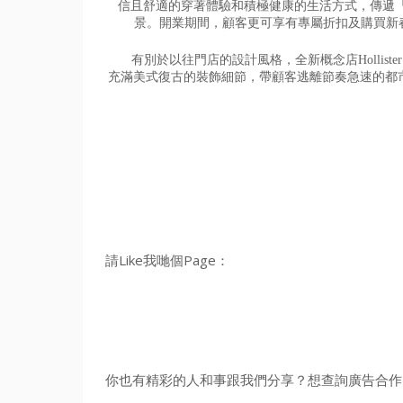
信且舒適的穿著體驗和積極健康的生活
方式，傳遞
景。開業期間，
顧客更可享有專屬折扣及購買新
有別於以往門店的設計風格，全新概念店Holliste
充滿美式復古的裝飾細節，
帶顧客逃離節奏急速的都
請Like我哋個Page：
你也有精彩的人和事跟我們分享？想查詢廣告合作？