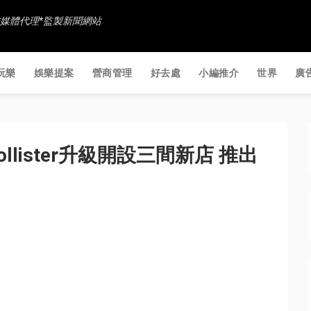
香港社交媒體代理*監製新聞網站
玩樂
娛樂提案
營商管理
好去處
小編推介
世界
廣
 和 Hollister升級開設三間新店 推出