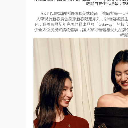
輕鬆自在生活理念，
並
A&F 以輕鬆的格調傳遞美式時尚，讓顧客每一天
人李現於新春廣告身穿新春限定系列，
以輕鬆姿態
色；藉着農曆新年完美詮釋出品牌「
Getaway」的
供全方位沉浸式購物體驗，
讓大家可輕鬆感受到品牌
輕