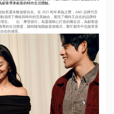
為顧客帶來嶄新的時尚生活體驗。
都如長週末般放鬆自在。
在 2025 蛇年來臨之際，A&F 品牌代言
生動演繹了傳統與時尚的完美融合，
展現了獨特又自在的品牌特
核心理念。
以「摩登假日」為靈感精心打造的概念店，
為顧客提
倡導的生活態度，隨時隨地開啟度假模式，
繁忙都市中也能享受
鬆自在的感受。