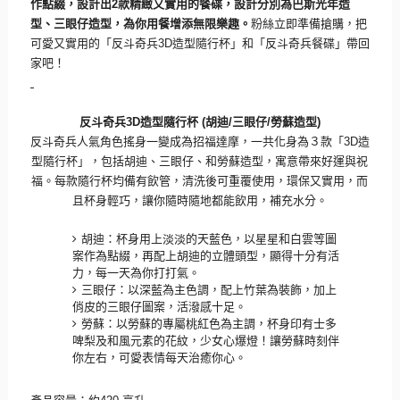
作點綴，設計出
2
款精緻又實用的餐碟，
設計分別為巴斯光年造
型、三眼仔造型，為你用餐增添無限樂趣。
粉
絲立即準備搶購，把
可愛又實用的「反斗奇兵
3D
造型隨行杯」和「
反斗奇兵餐碟」帶回
家吧！
反斗奇兵
3D
造型隨行杯
(
胡迪
/
三眼仔
/
勞蘇造型
)
反斗奇兵人氣角色搖身一變成為招福達摩
，
一共化身為３款「
3D
造
型隨行杯」，包括
胡迪、三眼仔、和勞蘇造型，
寓意帶來好運與祝
福
。每款
隨行杯均備有飲管，清洗後可重覆使用，環保又實用，
而
且杯身輕巧，讓你隨時隨地都能飲用，補充水分。
胡迪：杯身用上淡淡的天藍色，以星星和白雲等圖
案作為點綴，
再配上胡迪的立體頭型，顯得十分有活
力，每一天為你打打氣。
三眼仔：以深藍為主色調，配上竹葉為裝飾，
加上
俏皮的三眼仔圖案，活潑感十足。
勞蘇：以勞蘇的專屬桃紅色為主調，
杯身印有士多
啤梨及和風元素的花紋，少女心爆燈！
讓勞蘇時刻伴
你左右，可愛表情每天治癒你心。