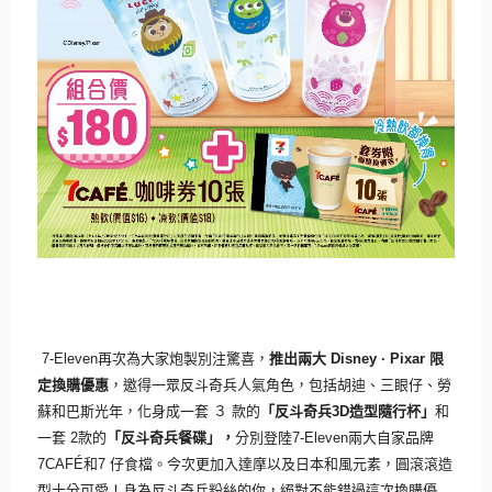
7-Eleven
再次為大家炮製別注驚喜，
推出兩大
Disney
∙
Pixar
限
定換購優惠
，邀得一眾反斗奇兵人氣角色，包括胡迪、三眼仔、
勞
蘇和巴斯光年，化身成一套 ３ 款的
「反斗奇兵
3D
造型隨行杯」
和
一套
2
款的
「反斗奇兵餐碟」，
分別登陸
7-Eleven
兩大自家品牌
7CAFÉ
和
7
仔食檔。今次更加入達摩以及日本和風元素，圓滾滾造
型十分可愛！
身為反斗奇兵粉絲的你，絕對不能錯過這次換購優