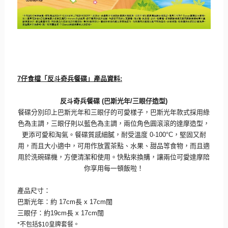
7
仔食檔「反斗奇兵餐碟」
產品資料
:
反斗奇兵餐碟
(
巴斯光年
/
三眼仔造型
)
餐碟分別印上巴斯光年和三眼仔的可愛樣子，
巴斯光年款式採用綠
色為主調，三眼仔則以藍色為主調，
兩位角色圓滾滾的達摩造型，
更添可愛和淘氣。餐碟質感細膩，
耐受溫度
0-100
°
C
，堅固又耐
用，而且大小適中，可用作放置茶點、
水果、甜品等食物，而且適
用於洗碗碟機，方便清潔和使用。
快點來換購，讓兩位可愛達摩陪
你享用每一頓飯啦！
產品尺寸：
巴斯光年：約
17cm
長
x 17cm
闊
三眼仔：約
19cm
長
x 17cm
闊
*
不包括
$10
皇牌套餐。