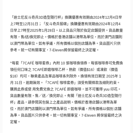
「迪士尼反斗奇兵
3D
造型隨行杯」換購優惠有效期由
2024
年
1
2
月
4
日早
上
7
時至
12
月
31
日；「反斗奇兵餐碟」
換購優惠有效期由
2024
年
12
月
4
日早上
7
時至
2025
年
1
月
28
日。以上貨品只限於指定店舖提供。貨品數量
有限，售
/
送
/
換
完即止。價格於香港店舖以港幣為單位，
而於澳門店舖則
以澳門幣為單位。如有爭議，
所有價格以個別店舖為準。貨品圖片只供
參考。就一切有關事宜，
7
-Eleven
將保留最終之決定權。
^
每套「
7CAFÉ
咖啡套券」內附
10
張咖啡換領券，每張咖啡券可免費換
領任何口味之
7CAFÉ
即磨咖啡乙杯，熱飲（價值
$16
）或凍飲（價值
$18
）均可，聯乘產品及單品咖啡系列除外。換領有效日期至
2025
年
1
月
31
日，逾期無效。「
7CAFÉ
咖啡套券」須受有關條款及細則約束。
購買此券或使 用免費兌換之
7CAFÉ
即磨咖啡，並不可獲得
yuu
印花。
貨品數量有限，售／送／換完即止。有關「迪士尼反斗奇兵
3
D
造型隨行
杯」產品，請參閱其包裝上之產品說明。
價格於香港店舖以港幣為單
位，而於澳門店舖則以澳門幣為單位。
如有爭議，所有價格以個別 店舖
為準。貨品圖片只供參考。就一切有關事宜，
7-Eleven
將保留最終之決
定權。