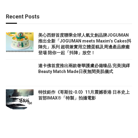
Recent Posts
美心西餅首度聯乘全球人氣文創品牌JOGUMAN
推出全新「JOGUMAN meets Maxim’s Cakes抖
陣先」系列 超萌兼實用立體蛋糕及周邊產品療癒
登場 陪你一起「抖陣」放空！
連卡佛首度推出兩款奢華護膚必備臻品 完美演繹
Beauty Match Made日夜無間美肌儀式
特技鉅作《哥斯拉-0.0》11月震撼香港 日本史上
首部IMAX®「特製」拍攝電影