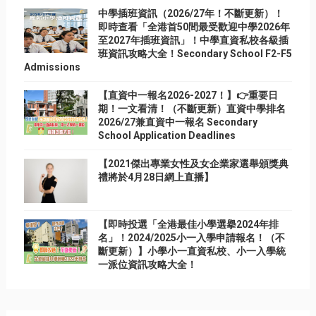
中學插班資訊（2026/27年！不斷更新）！
即時查看「全港首50間最受歡迎中學2026年
至2027年插班資訊」！中學直資私校各級插
班資訊攻略大全！Secondary School F2-F5
Admissions
【直資中一報名2026-2027！】👉重要日
期！一文看清！（不斷更新）直資中學排名
2026/27兼直資中一報名 Secondary
School Application Deadlines
【2021傑出專業女性及女企業家選舉頒獎典
禮將於4月28日網上直播】
【即時投選「全港最佳小學選擧2024年排
名」！2024/2025小一入學申請報名！（不
斷更新）】小學小一直資私校、小一入學統
一派位資訊攻略大全！