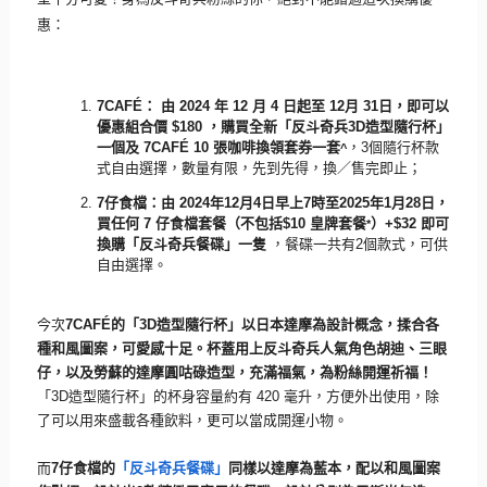
惠：
7CAFÉ
：
由
2024
年
12
月
4
日起至
12
月
31
日，即可以
優惠組合價
$180
，購買全新「反斗奇兵
3D
造型隨行杯」
一個及
7CAFÉ 10
張咖啡換領套券一套
，
3
個隨行杯款
^
式自由選擇，數量有限，
先到先得，換／售完即止；
7
仔食檔：由
2024
年
12
月
4
日早上
7
時至
2025
年
1
月
28
日，
買任何
7
仔食檔套餐（不包括
$10
皇牌套餐
）
+$32
即可
*
換購
「反斗奇兵餐碟」一隻
，餐碟一共有
2
個款式，可供
自由選擇。
今次
7CAFÉ
的「
3D
造型隨行杯」以日本達摩為設計概念，
揉合各
種和風圖案，可愛感十足。杯蓋用上反斗奇兵人氣角色胡迪、
三眼
仔，以及勞蘇的達摩圓咕碌造型，充滿福氣，為粉絲開運祈福！
「
3D
造型隨行杯」的杯身容量約有
420
毫升，方便外出使用，除
了可以用來盛載各種飲料，
更可以當成開運小物。
而
7
仔食檔的
「反斗奇兵餐碟」
同樣以達摩為藍本，
配以和風圖案