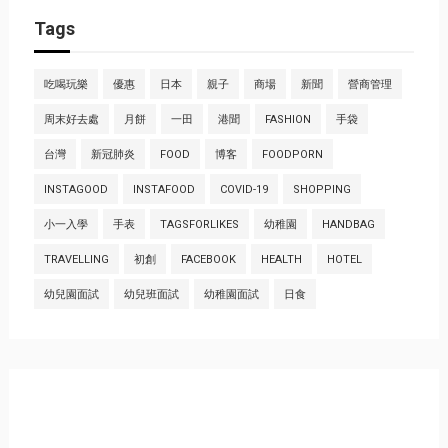
Tags
吃喝玩樂
優惠
日本
親子
商場
新聞
營商管理
周末好去處
月餅
一田
港聞
FASHION
手袋
台灣
新冠肺炎
FOOD
博客
FOODPORN
INSTAGOOD
INSTAFOOD
COVID-19
SHOPPING
小一入學
手表
TAGSFORLIKES
幼稚園
HANDBAG
TRAVELLING
初創
FACEBOOK
HEALTH
HOTEL
幼兒園面試
幼兒班面試
幼稚園面試
日食