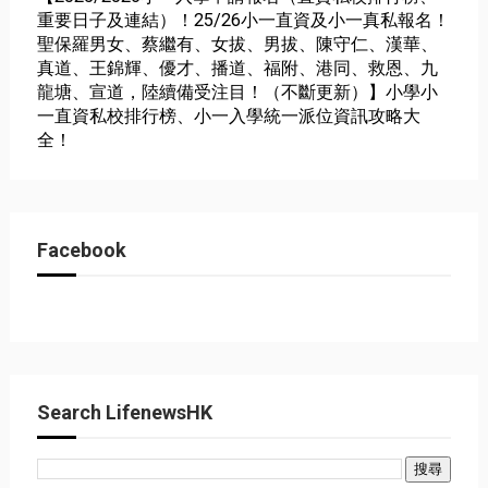
重要日子及連結）！25/26小一直資及小一真私報名！
聖保羅男女、蔡繼有、女拔、男拔、陳守仁、漢華、
真道、王錦輝、優才、播道、福附、港同、救恩、九
龍塘、宣道，陸續備受注目！（不斷更新）】小學小
一直資私校排行榜、小一入學統一派位資訊攻略大
全！
Facebook
Search LifenewsHK