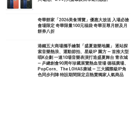
奇華餅家「2026美食博覽」優惠大放送 入場必搶
會場限定 奇華限量100元福袋 奇華至尊月餅及月
餅券八折
港鐵五大商場攜手繪製「盛夏遊樂地圖」 逐站探
索音樂熱浪、運動節拍、星級IP 圍方 — 首推大型
唱K企劃 一連10場音樂表演打造盛夏舞台 青衣城
— 乒總創會90周年珍藏展覽熱血登場 德福廣場、
PopCorn、The LOHAS康城 — 三大國際級IP角
色同步列陣 特設期間限定店熱賣獨家人氣商品