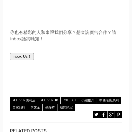
你也有精彩的人和事跟我們分享？想查詢廣告合作？請
Inbox話我哋知！
Inbox Us！
7ELEVEN便利店
7ELEVENHK
7SELECT
小編推介
中西名廚系列
自家品牌
李文金
張錦祥
期間限定
RELATED POSTS