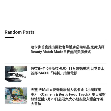
Random Posts
連卡佛首度推出兩款奢華護膚必備臻品 完美演繹
Beauty Match Made日夜無間美肌儀式
特技鉅作《哥斯拉-0.0》11月震撼香港 日本史上
首部IMAX®「特製」拍攝電影
天璽·天Mall x 愛奇藝原創人氣卡通《小廚喵餐
車》 《Camem & Bert's Food Truck》夏日派對
熱情登陸 7月23日起召集大小朋友投入甜蜜海灘
大冒險