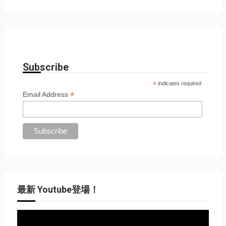
Subscribe
*
indicates required
*
Email Address
最新 Youtube登場！