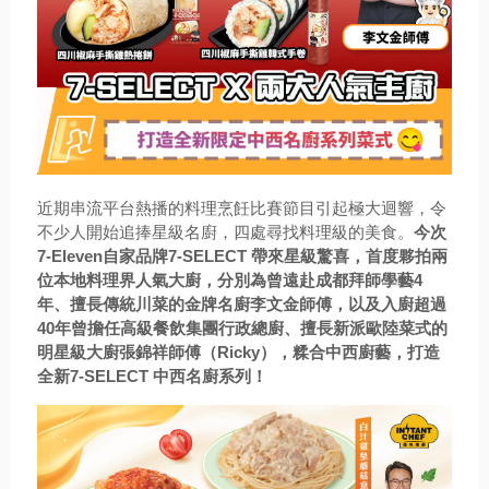
近期串流平台熱播的料理烹飪比賽節目引起極大迴響，令
不少人開始追捧星級名廚，四處尋找料理級的美食。
今次
7
-Eleven自家品牌7-SELECT 帶來星級驚喜，首度夥拍兩
位本地料理界人氣大廚，分別為曾遠赴成都拜師學藝4
年、擅長傳統川菜的金牌名廚李文金師傅，以及入廚超過
40年曾擔任高級餐飲集團行政總廚、擅長新派歐陸菜式的
明星級大廚張錦祥師傅（Ricky），糅合中西廚藝，打造
全新7-SELECT 中西名廚系列！