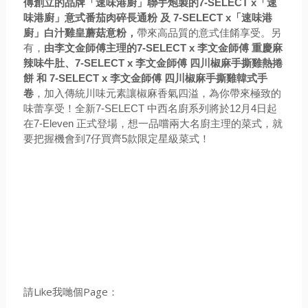
傅創立的品牌「速味港廚」聯手炮製的7-SELECT x「速
味港廚」意式番茄肉碎長通粉 及 7-SELECT x「速味港
廚」白汁雞皇蘑菇意粉，
帶來高品質的意式佳餚享受。另
有，
由李文金師傅主理的7-SELECT x 李文金師傅 重慶麻
辣味牛肚、7-SELECT x 李文金師傅 四川椒麻手撕雞熱捲
餅 和 7-SELECT x 李文金師傅 四川椒麻手撕雞韓式手
卷
，加入傳統川味元素讓椒麻香氣四溢，為你帶來極致的
味蕾享受！
全新7-SELECT 中西名廚系列將於12月4日起
在7-Eleven 正式登場，
想一品嚐兩大
名廚主理的菜式，就
要
把握機會到7仔買齊5款限定星級菜式！
請Like我哋個Page：