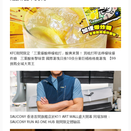
KFC期間限定「三重爆酸檸檬梳打」酸爽來襲！ 買梳打即送檸檬味爆
炸糖 三重酸衝擊味蕾 國際薯塊日推10倍分量巨桶格格脆薯塊 $99
挑戰全城大胃王
SAUCONY 香港首間旗艦店於K11 ART MALL盛大開幕 同場加映：
SAUCONY RUN AS ONE HUB 期間限定體驗區