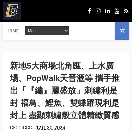
HOME
新地5大商場北角匯、上水廣
場、PopWalk天晉滙等 攜手推
出「『繡』麗盛放」刺繡利是
封 福鳥、鯉魚、雙蝶躍現利是
封上 盡顯刺繡般立體精緻質感
CECCICCC
12月 30, 2024