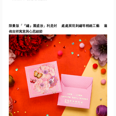
限量版「『繡』麗盛放」利是封
處處展現
刺繡等精緻工藝
遍
佈吉祥寓意與心思細節