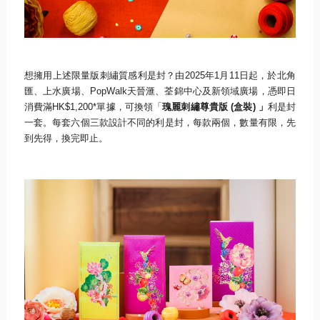
想擁用上述限量版刺繡質感利是封？由
2025
年
1
月
11
日起，
於北角
匯、上水廣場、
PopWalk
天晉滙、
荃錦中心及新領域廣場，憑即日
消費滿
HK$1,200*
單據，
可換領「
瑰麗刺繡尊貴版
(
盒裝
)
」
利是封
一套。每套六個三款設計不同的利是封，每款兩個，
數量有限，先
到先得，換完即止。