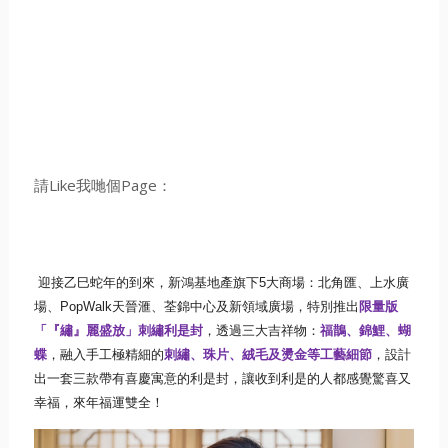
請Like我哋個Page：
迎接乙巳蛇年的到來，
新鴻基地產旗下
5
大商場：北角匯、上水廣
場、
PopWalk
天晉
滙、荃錦中心及新領域廣場，特別推出
限量版
「『繡』麗盛放」
刺繡利是封
，透過三大吉祥物：
福鵲、錦鯉、蝴
蝶
，
融入手工極精細的
刺繡、珠片、絨毛及燙金等工藝細節
，
設計
出一套三款帶有喜慶寓意的利是封，讓
收到利是的人都感覺驚喜
又
幸福，來
年福運雙全！