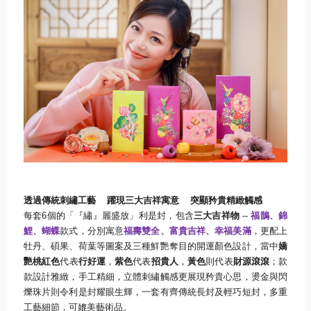
透過傳統刺繡工藝
躍現三大吉祥寓意
突顯矜貴精緻觸感
每套
6
個的「『繡』麗盛放」利是封，包含
三大吉祥物
--
福鵲、錦
鯉、蝴蝶
款式，分別寓意
福壽雙全、富貴吉祥、幸福美滿
，
更配上
牡丹、碩果、荷葉等圖案及三種鮮艷奪目的開運顏色設計，
當中
嬌
艷桃紅色
代表
行好運
，
紫色
代表
招貴人
，
黃色
則代表
財源滾滾
；
款
款設計雅緻，手工精細，立體
刺繡觸感更展現矜貴心思，
燙金與閃
爍珠片則令利是封耀眼生輝，一套有齊
傳統長封及輕巧短封
，多重
工藝細節，可媲美藝術品。