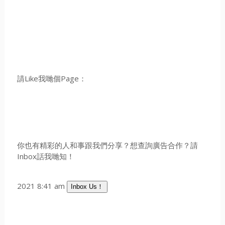
請Like我哋個Page：
你也有精彩的人和事跟我們分享？想查詢廣告合作？請
Inbox話我哋知！
2021 8:41 am
Inbox Us！