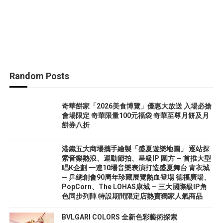
Random Posts
奇華餅家「2026美食博覽」優惠大放送 入場必搶
會場限定 奇華限量100元福袋 奇華至尊月餅及月
餅券八折
港鐵五大商場攜手繪製「盛夏遊樂地圖」 逐站探
索音樂熱浪、運動節拍、星級IP 圍方 — 首推大型
唱K企劃 一連10場音樂表演打造盛夏舞台 青衣城
— 乒總創會90周年珍藏展覽熱血登場 德福廣場、
PopCorn、The LOHAS康城 — 三大國際級IP角
色同步列陣 特設期間限定店熱賣獨家人氣商品
BVLGARI COLORS 全新色彩藝術探索