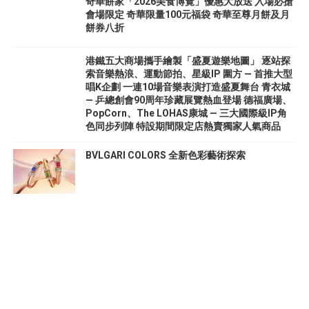
奇華餅家「2026美食博覽」優惠大放送 入場必搶
會場限定 奇華限量100元福袋 奇華至尊月餅及月
餅券八折
港鐵五大商場攜手繪製「盛夏遊樂地圖」 逐站探
索音樂熱浪、運動節拍、星級IP 圍方 — 首推大型
唱K企劃 一連10場音樂表演打造盛夏舞台 青衣城
— 乒總創會90周年珍藏展覽熱血登場 德福廣場、
PopCorn、The LOHAS康城 — 三大國際級IP角
色同步列陣 特設期間限定店熱賣獨家人氣商品
BVLGARI COLORS 全新色彩藝術探索