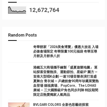
12,672,764
Random Posts
奇華餅家「2026美食博覽」優惠大放送 入場
必搶會場限定 奇華限量100元福袋 奇華至尊
月餅及月餅券八折
港鐵五大商場攜手繪製「盛夏遊樂地圖」 逐
站探索音樂熱浪、運動節拍、星級IP 圍方 —
首推大型唱K企劃 一連10場音樂表演打造盛
夏舞台 青衣城 — 乒總創會90周年珍藏展覽熱
血登場 德福廣場、PopCorn、The LOHAS
康城 — 三大國際級IP角色同步列陣 特設期間
限定店熱賣獨家人氣商品
BVLGARI COLORS 全新色彩藝術探索