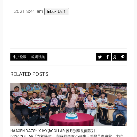
2021 8:41 am
Inbox Us！
牛扒龍蝦
吃喝玩樂
RELATED POSTS
HÄAGEN-DAZS™ X IVY@COLLAR 雅月別緻見面派對｜
IVY@COLLAR「女神降臨」 與蘇蝦齊賀25歲生日兼提早慶中秋；大推