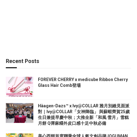
Recent Posts
FOREVER CHERRY x medicube Ribbon Cherry
Glass Hair Comb登場
Häagen-Dazs™ x Ivy@COLLAR 雅月別緻見面派
對｜Ivy@COLLAR「女神降臨」 與蘇蝦齊賀25歲
生日兼提早慶中秋；大推全新「和風‧雪月」雪糕
月餅 Q彈麻糬外皮口感十足中秋必備
美心西餅首度聯乘全球人氣文創品牌JOGUMAN