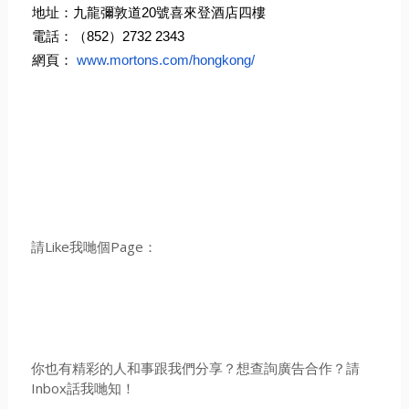
地址：九龍彌敦道20號喜來登酒店四樓
電話：（852）2732 2343
網頁：
www.mortons.com/hongkong/
請Like我哋個Page：
你也有精彩的人和事跟我們分享？想查詢廣告合作？請
Inbox話我哋知！