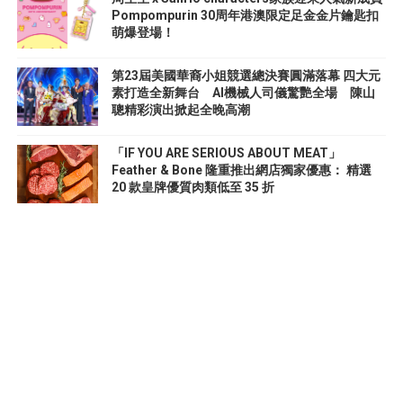
Pompompurin 30周年港澳限定足金金片鑰匙扣
萌爆登場！
第23屆美國華裔小姐競選總決賽圓滿落幕 四大元
素打造全新舞台 AI機械人司儀驚艷全場 陳山
聰精彩演出掀起全晚高潮
「IF YOU ARE SERIOUS ABOUT MEAT」
Feather & Bone 隆重推出網店獨家優惠： 精選
20 款皇牌優質肉類低至 35 折