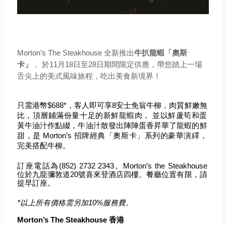
Morton’s The Steakhouse 全新推出
牛扒龍蝦「奧斯
卡」
， 於11月18日至28日期間限定供應，
帶您踏上一場
舌尖上的美式風味旅程，吃出美食新境界！
只需港幣$688*，客人即可享8安士免翁牛柳，肉質鮮嫩無
比，
頂層鋪滿份量十足的新鮮龍蝦肉， 並以鮮蘆筍和蛋
黃牛油汁作點綴，
牛油汁散發出陣陣蛋香昇華了龍蝦的鮮
甜，是 Morton’s 招牌經典「奧斯卡」系列的豪華演繹，
完美搭配牛柳。
訂座電話為(852) 2732 2343。Morton’s the Steakhouse
位於九龍彌敦道20號喜來登酒店四樓。餐廳位置有限，
請
提早訂座。
*以上所有價格需另加10%服務費。
Morton’s The Steakhouse 香港