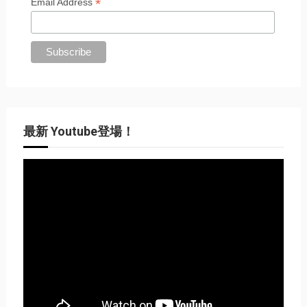
*
Email Address
最新 Youtube登場！