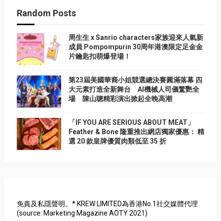
Random Posts
周生生 x Sanrio characters家族迎來人氣新
成員 Pompompurin 30周年港澳限定足金金
片鑰匙扣萌爆登場！
第23屆美國華裔小姐競選總決賽圓滿落幕 四
大元素打造全新舞台 AI機械人司儀驚艷全
場 陳山聰精彩演出掀起全晚高潮
「IF YOU ARE SERIOUS ABOUT MEAT」
Feather & Bone 隆重推出網店獨家優惠： 精
選 20 款皇牌優質肉類低至 35 折
免責及私隱聲明。* KREW LIMITED為香港No.1社交媒體代理
(source: Marketing Magazine AOTY 2021)