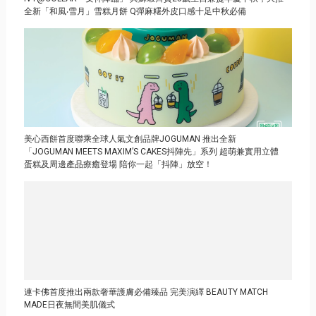
全新「和風‧雪月」雪糕月餅 Q彈麻糬外皮口感十足中秋必備
美心西餅首度聯乘全球人氣文創品牌JOGUMAN 推出全新
「JOGUMAN MEETS MAXIM’S CAKES抖陣先」系列 超萌兼實用立體
蛋糕及周邊產品療癒登場 陪你一起「抖陣」放空！
連卡佛首度推出兩款奢華護膚必備臻品 完美演繹 BEAUTY MATCH
MADE日夜無間美肌儀式