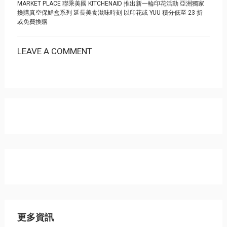
MARKET PLACE 聯乘美國 KITCHENAID 推出新一輪印花活動 亞洲獨家
換購真空保鮮盒系列 延長美食滋味時刻 以印花或 YUU 積分低至 23 折
或免費換購
LEAVE A COMMENT
更多資訊