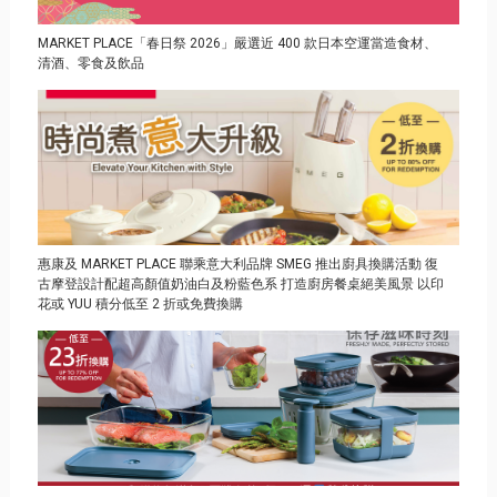
MARKET PLACE「春日祭 2026」嚴選近 400 款日本空運當造食材、
清酒、零食及飲品
惠康及 MARKET PLACE 聯乘意大利品牌 SMEG 推出廚具換購活動 復
古摩登設計配超高顏值奶油白及粉藍色系 打造廚房餐桌絕美風景 以印
花或 YUU 積分低至 2 折或免費換購