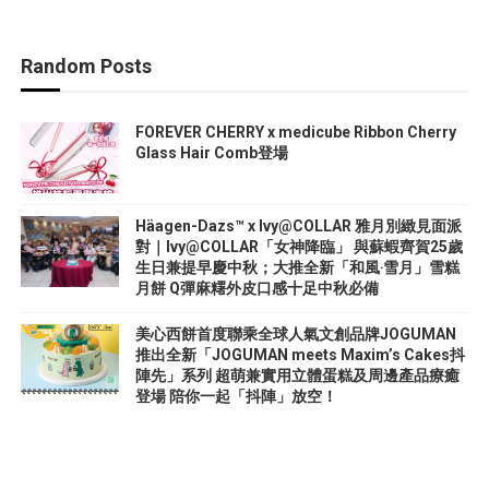
Random Posts
FOREVER CHERRY x medicube Ribbon Cherry
Glass Hair Comb登場
Häagen-Dazs™ x Ivy@COLLAR 雅月別緻見面派
對｜Ivy@COLLAR「女神降臨」 與蘇蝦齊賀25歲
生日兼提早慶中秋；大推全新「和風‧雪月」雪糕
月餅 Q彈麻糬外皮口感十足中秋必備
美心西餅首度聯乘全球人氣文創品牌JOGUMAN
推出全新「JOGUMAN meets Maxim’s Cakes抖
陣先」系列 超萌兼實用立體蛋糕及周邊產品療癒
登場 陪你一起「抖陣」放空！