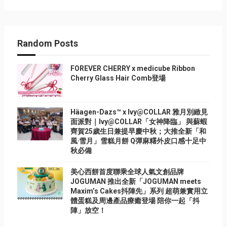
Random Posts
FOREVER CHERRY x medicube Ribbon
Cherry Glass Hair Comb登場
Häagen-Dazs™ x Ivy@COLLAR 雅月別緻見
面派對｜Ivy@COLLAR「女神降臨」 與蘇蝦
齊賀25歲生日兼提早慶中秋；大推全新「和
風‧雪月」雪糕月餅 Q彈麻糬外皮口感十足中
秋必備
美心西餅首度聯乘全球人氣文創品牌
JOGUMAN 推出全新「JOGUMAN meets
Maxim’s Cakes抖陣先」系列 超萌兼實用立
體蛋糕及周邊產品療癒登場 陪你一起「抖
陣」放空！