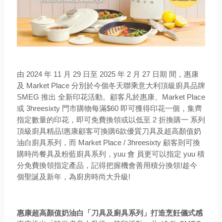
由 2024 年 11 月 29 日至 2025 年 2 月 27 日期 間，惠康
及 Market Place 分別於今個冬天聯乘意大利頂級廚具品牌
SMEG 推出 全新印花活動。顧客凡於惠康、Market Place
或 3hreesixty 門市購物每滿$60 即可獲得印花一個，集齊
指定數量的印花，即可免費換領或以低至 2 折換購一 系列
頂級廚具精品!惠康顧客可換購6款優質刀具及超高顏值奶
油白廚具系列，而 Market Place / 3hreesixty 顧客則可換
購時尚餐具及粉藍廚具系列，yuu 會 員更可以指定 yuu 積
分免費換領指定產品，記得把握機會善用積分換領!趁今
個聖誕及新年，為廚房時尚大升級!
惠康超高顏值奶油白「刀具及廚具系列」打造烹飪儀式感