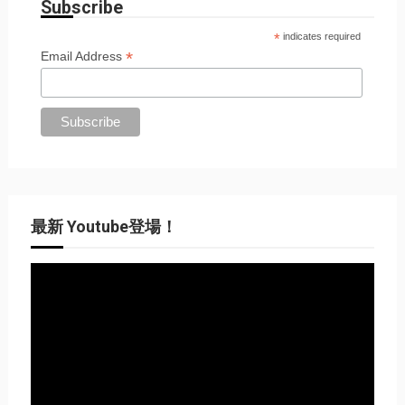
Subscribe
*
indicates required
*
Email Address
最新 Youtube登場！