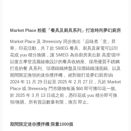
Market Place 粉藍「餐具及廚具系列」打造時尚夢幻廚房
Market Place 及 3hreesixty 同步推出「品味煮「意」昇
華」印花活動，共 7 款 SMEG 餐具、廚具及家電可以印
花或 yuu 積分換購，讓 SMEG 為你廚房美出新 高度!當中
以復古摩登流麗線條設計的餐具收納座、採用優質不銹鋼
打造的餐 具系列、琺瑯鑄鐵烤盤及琺瑯鑄鐵淺底鍋、以及
期間限定換領的迷你攪拌機， 絕對能打造夢幻廚房!由
2024 年 11 月 29 日起至 2025 年 2 月 27 日，凡於 Market
Place 或 3hreesixty 門市購物每滿 $60 即可獲印花一個。
於 2025 年 3 月 13 日或之前，憑印花或 yuu 積分即可換
領/換購。所有貨品數量有限，換完 即止。
期間限定迷你攪拌機 限量1000個