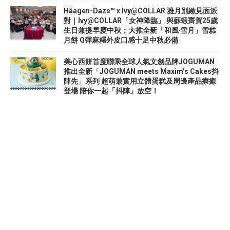
Häagen-Dazs™ x Ivy@COLLAR 雅月別緻見面派
對｜Ivy@COLLAR「女神降臨」 與蘇蝦齊賀25歲
生日兼提早慶中秋；大推全新「和風‧雪月」雪糕
月餅 Q彈麻糬外皮口感十足中秋必備
美心西餅首度聯乘全球人氣文創品牌JOGUMAN
推出全新「JOGUMAN meets Maxim’s Cakes抖
陣先」系列 超萌兼實用立體蛋糕及周邊產品療癒
登場 陪你一起「抖陣」放空！