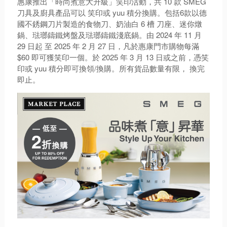
10
SMEG
惠康推出「時尚煮意大升級」笑印活動，共
款
yuu
6
刀具及廚具產品可以
笑印或
積分換購。包括
款以德
6
國不銹鋼刀片製造的食物刀、奶油白
槽
刀座、迷你燉
2024
11
鍋、琺瑯鑄鐵烤盤及琺瑯鑄鐵淺底鍋。由
年
月
29
2025
2
27
日起
至
年
月
日，凡於惠康門市購物每滿
$60
2025
3
13
即可獲笑印一個。於
年
月
日或之前，憑笑
yuu
/
印或
積分即可換領
換購。所有貨品數量有限，
換完
即止。