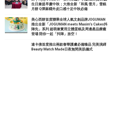
生日兼提早慶中秋；大推全新「和風‧雪月」雪糕
月餅 Q彈麻糬外皮口感十足中秋必備
美心西餅首度聯乘全球人氣文創品牌JOGUMAN
推出全新「JOGUMAN meets Maxim’s Cakes抖
陣先」系列 超萌兼實用立體蛋糕及周邊產品療癒
登場 陪你一起「抖陣」放空！
連卡佛首度推出兩款奢華護膚必備臻品 完美演繹
Beauty Match Made日夜無間美肌儀式