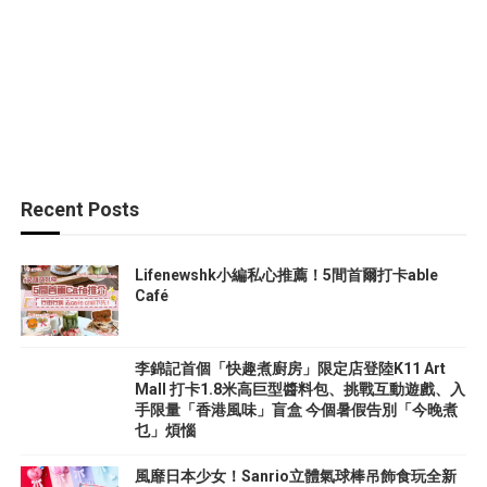
Recent Posts
Lifenewshk小編私心推薦！5間首爾打卡able
Café
李錦記首個「快趣煮廚房」限定店登陸K11 Art
Mall 打卡1.8米高巨型醬料包、挑戰互動遊戲、入
手限量「香港風味」盲盒 今個暑假告別「今晚煮
乜」煩惱
風靡日本少女！Sanrio立體氣球棒吊飾食玩全新