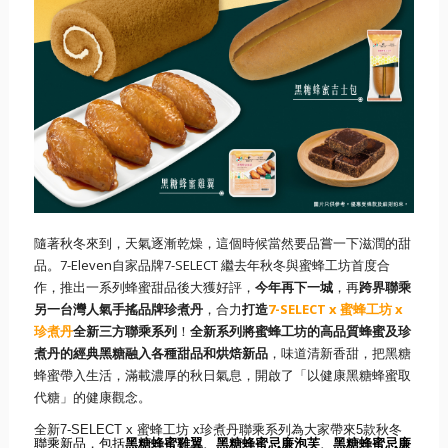
隨著秋冬來到，天氣逐漸乾燥，
這個時候當然要品嘗一下滋潤的甜
品。
7-Eleven
自家品牌
7
-SELECT
繼去年秋冬與蜜蜂工坊首度合
作，推出一系列蜂蜜甜品後大獲好評，
今年再下一城
，再
跨界聯乘
另一台灣人氣手搖品牌珍煮丹
，合力
打造
7-SELECT x
蜜蜂工坊
x
珍煮丹
全新三方聯乘系列
！
全新系列將蜜蜂工坊的高品質蜂蜜及珍
煮丹的經典黑糖融入各種甜品和烘焙新品
，味道清新香甜，
把黑糖
蜂蜜帶入生活，滿載濃厚的秋日氣息，開啟了「
以健康黑糖蜂蜜取
代糖」的健康觀念。
全新
7-SELECT x
蜜蜂工坊
x
珍煮丹聯乘系列為大家帶來
5
款秋冬
聯乘新品
，
包括
黑糖蜂蜜雞翼
、
黑糖蜂蜜忌廉泡芙
、
黑糖蜂蜜忌廉