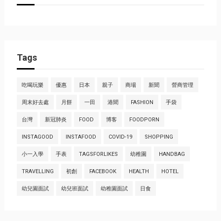
Tags
吃喝玩樂
優惠
日本
親子
商場
新聞
營商管理
周末好去處
月餅
一田
港聞
FASHION
手袋
台灣
新冠肺炎
FOOD
博客
FOODPORN
INSTAGOOD
INSTAFOOD
COVID-19
SHOPPING
小一入學
手表
TAGSFORLIKES
幼稚園
HANDBAG
TRAVELLING
初創
FACEBOOK
HEALTH
HOTEL
幼兒園面試
幼兒班面試
幼稚園面試
日食