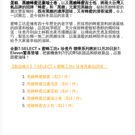
蛋糕
、
黑糖蜂蜜忌廉瑞士卷，
以
及
黑糖蜂蜜吉士包
，
將兩大台灣人
氣品牌的招牌「蜂蜜」和「黑糖」
元素完美融合
，秘制黑糖蜂蜜的
層次豐富獨特，
既有黑糖的濃厚甜味
，又有蜂蜜的清香滋潤，
令人
一試難忘，是今個秋冬甜品的首選！
蜜蜂工坊是擁有四十年歷史的老字號，
所採用的蜂蜜原料經過嚴格
的篩選和檢驗，品質純淨穩定，
充分保留蜂蜜馥郁香醇的獨特味
道；
珍煮丹則由士林觀光夜市擺攤起家，以傳統的烹煮及燜燒技
巧，
製造出獨一無二的黑糖珍珠，以最溫暖的精神陪伴在你身邊，
給予大家最幸福的滋味。
全新
7-SELECT x
蜜蜂工坊
x
珍煮丹
聯乘系列將於
11
月
20
日於
7-
Eleven
驚喜登場
，
把握機會到
7
仔試齊
5
款甜品和烘焙新品，
品嘗
甜蜜滋味
！
【新品推介】7-SELECT x 蜜蜂工坊x 珍煮丹產品詳情
：
黑糖蜂蜜雞翼（$23 / 件）
黑糖蜂蜜忌廉泡芙（$16 / 件）
黑糖蜂蜜忌廉蛋糕（$16 / 件）
黑糖蜂蜜忌廉瑞士卷（$14 / 件）
黑糖蜂蜜吉士包（$12 / 件）