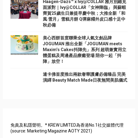
Häagen-Dazs™ x Ivy@COLLAR 雅月別緻見
面派對｜Ivy@COLLAR「女神降臨」 與蘇蝦
齊賀25歲生日兼提早慶中秋；大推全新「和
風‧雪月」雪糕月餅 Q彈麻糬外皮口感十足中
秋必備
美心西餅首度聯乘全球人氣文創品牌
JOGUMAN 推出全新「JOGUMAN meets
Maxim’s Cakes抖陣先」系列 超萌兼實用立
體蛋糕及周邊產品療癒登場 陪你一起「抖
陣」放空！
連卡佛首度推出兩款奢華護膚必備臻品 完美
演繹 Beauty Match Made日夜無間美肌儀式
免責及私隱聲明。* KREW LIMITED為香港No.1社交媒體代理
(source: Marketing Magazine AOTY 2021)