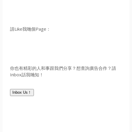
請Like我哋個Page：
你也有精彩的人和事跟我們分享？想查詢廣告合作？請
Inbox話我哋知！
Inbox Us！