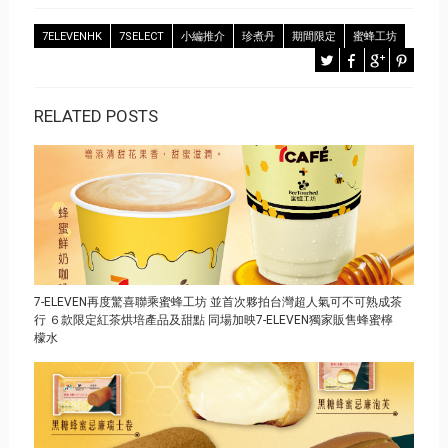
7ELEVENHK
7SELECT
小編推介
珍煮丹
期間限定
蜜蜂工坊
RELATED POSTS
7-ELEVEN再度驚喜聯乘蜜蜂工坊 並首次夥拍台灣超人氣可不可熟成茶
行 ６款限定紅茶烘培產品及甜點 同場加映7-ELEVEN獨家販售蜂蜜檸
檬水