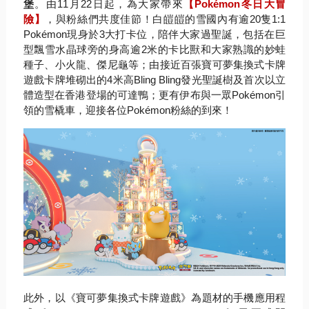
堡
。由
11
月
22
日起，為大家帶來
【
Pok
émon
冬日大冒
險】
，與粉絲們共度佳節！白皚皚的雪國內有逾
2
0
隻
1:1
Pokémon
現身於
3
大打卡位，陪伴大家過聖誕，
包括在巨
型飄雪水晶球旁的身高逾
2
米的卡比獸和大家熟識的妙蛙
種
子、小火龍、傑尼龜等；
由接近百張寶可夢集換式卡牌
遊戲卡牌堆砌出的
4
米高
Bling Bling
發光聖誕樹及首次以立
體造型在香港登場的可達鴨；
更有伊布與一眾
Pokémon
引
領的雪橇車，迎接各位
Pokém
on
粉絲的到來！
此外，以《寶可夢集換式卡牌遊戲》為題材的手機應用程