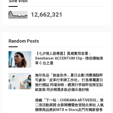
Site Visit
12,662,321
Random Posts
【七夕情人節專題】質感實用首選：
Sennheiser ACCENTUM Clip - 情侶禮物清
單 C 位之選
無印良品「旅途良伴」夏日企劃 消費滿額即
可參加「皮革行李牌工作坊」 打造專屬夏日
旅行標誌 同場加映：購買行李箱即送限定貼
紙套裝 同步精選多款必備出遊好物
港鐵「下一站：CHIIKAWA ARTIVERSE」第
二浪活動展開 全新閘機聲效登陸尖東站 人氣
聯乘商品將於MTR e-Store及門市獨家發售