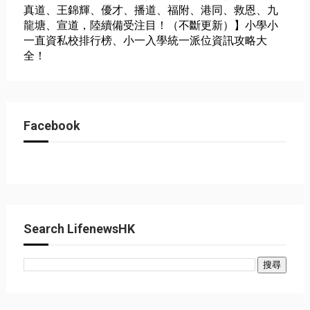
真道、王錦輝、優才、播道、福附、港同、救恩、九
龍塘、宣道，陸續備受注目！（不斷更新）】小學小
一直資私校排行榜、小一入學統一派位資訊攻略大
全！
Facebook
Search LifenewsHK