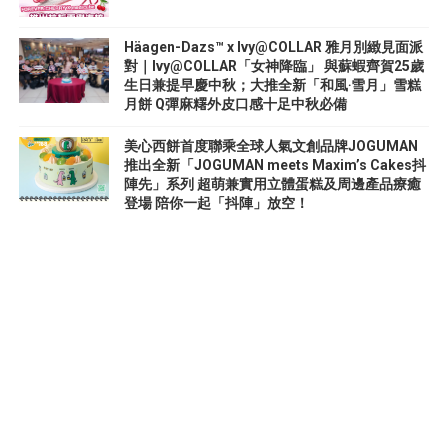
Häagen-Dazs™ x Ivy@COLLAR 雅月別緻見面派
對｜Ivy@COLLAR「女神降臨」 與蘇蝦齊賀25歲
生日兼提早慶中秋；大推全新「和風‧雪月」雪糕
月餅 Q彈麻糬外皮口感十足中秋必備
美心西餅首度聯乘全球人氣文創品牌JOGUMAN
推出全新「JOGUMAN meets Maxim’s Cakes抖
陣先」系列 超萌兼實用立體蛋糕及周邊產品療癒
登場 陪你一起「抖陣」放空！