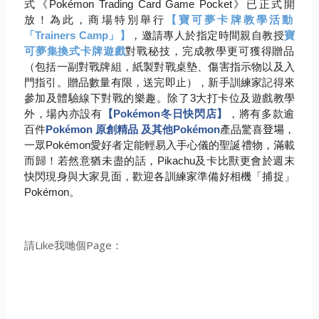
式《
Pok
émon Trading Card Game Pocket
》已正式開
放！為此，商場特別舉行
【
寶可夢卡牌教學活動
「
Trainers Camp
」】
，邀請專人於指定時間親自教授
寶
可夢集換式卡牌遊戲
對戰秘技，完成教學更可獲得贈品
（包括一副對戰牌組，
紙製對戰桌墊、傷害指示物以及入
門指引。贈品數量有限，
送完即止），新手訓練家記得來
參加及體驗線下對戰的樂趣。除了
3
大打卡位及遊戲教學
外，場內亦設有
【
Pokémon
冬日快閃店】
，將有多款逾
百件
Pokémon
原創精品
及其他
Pokémon
產品驚喜
登場
，
一眾
Pokémon
愛好者定
能輕易入手心儀的聖誕禮物，滿載
而歸！若然意猶未盡的話，
Pik
achu
及卡比獸更會於週末
快閃現身與大家見面，
歡迎各訓練家準備好相機「捕捉」
Pokémon
。
請Like我哋個Page：