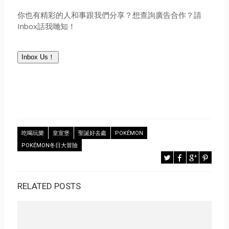
你也有精彩的人和事跟我們分享？想查詢廣告合作？請
Inbox話我哋知！
Inbox Us！
吃喝玩樂
皇室堡
聖誕好去處
POKÉMON
POKÉMON冬日大冒險
RELATED POSTS