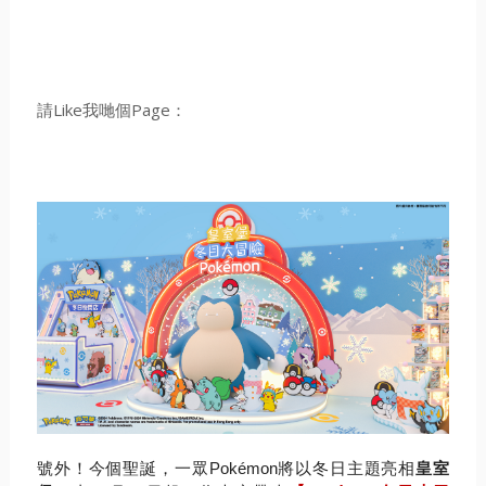
請Like我哋個Page：
號外！今個聖誕，一眾
Pokémon
將以冬日主題亮相
皇室