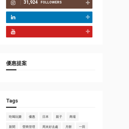
31,924
FOLLOWERS
優惠提案
Tags
吃喝玩樂
優惠
日本
親子
商場
新聞
營商管理
周末好去處
月餅
一田