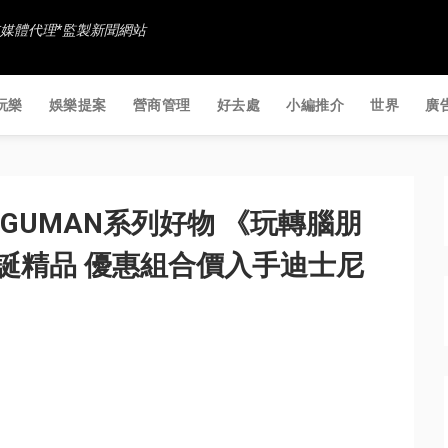
香港社交媒體代理*監製新聞網站
玩樂
娛樂提案
營商管理
好去處
小編推介
世界
廣
GUMAN系列好物 《玩轉腦朋
誕精品 優惠組合價入手迪士尼