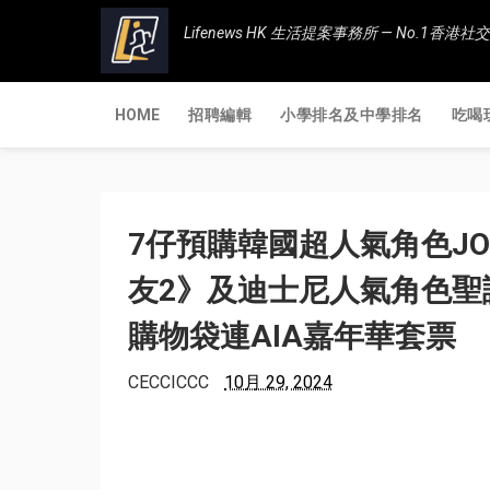
Lifenews HK 生活提案事務所 — No.1
HOME
招聘編輯
小學排名及中學排名
吃喝
7仔預購韓國超人氣角色JO
友2》及迪士尼人氣角色聖
購物袋連AIA嘉年華套票
CECCICCC
10月 29, 2024