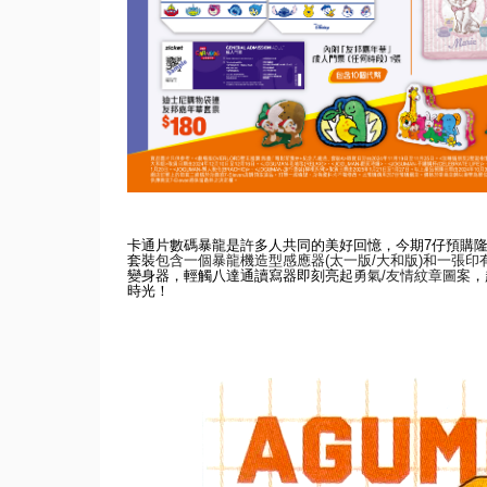
卡通片數碼暴龍是許多人共同的美好回憶，今期
7
仔預購
套裝
包含一個暴龍機造型
感應器
(
太一版
/
大和版
)
和一張印
變身器，
輕觸八達通讀寫器即刻亮起
勇氣
/
友情紋章圖案
，
時光！