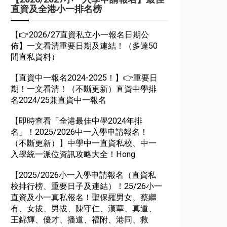
直資及全港小一排名榜
【👉2026/27直資私立小一報名日期公
佈】一文看清重要日期及連結！（多達50
間直私資料）
【直資中一報名2024-2025！】👉重要日
期！一文看清！（不斷更新）直資中學排
名2024/25兼直資中一報名
【即時查看「全港最佳中學2024年排
名」！2025/2026中一入學申請報名！
（不斷更新）】中學中一直資私校、中一
入學統一派位資訊攻略大全！Hong
【2025/2026小一入學申請報名（直資私
校排行榜、重要日子及連結）！25/26小一
直資及小一真私報名！聖保羅男女、蔡繼
有、女拔、男拔、陳守仁、漢華、真道、
王錦輝、優才、播道、福附、港同、救