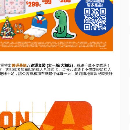
隆重推出
數
碼暴龍
八達通套裝
(
太一版
/
大和版
)
，粉絲千萬不要錯過！
有亞古獸或者加布獸的成人八達
通卡
。這張八達通卡不僅能輕鬆插入
趣味十足，
讓亞古獸和加布獸陪伴你每一天，隨時隨地重溫兒時美好