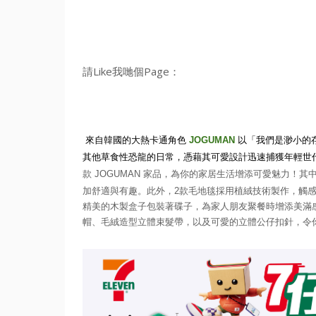
請Like我哋個Page：
來自韓國的大熱卡通角色
JOGUMAN
以「我們是渺小的
其他草食性恐龍的日常，
憑藉其可愛設計迅速捕獲年輕世
款
JOGUMAN
家品，為你的家居生活增添可愛魅力！其
加舒適與有趣。
此外，
2
款毛地毯採用植絨技術製作，觸
精美的木製盒子包裝著碟子
，為
家人
朋
友
聚餐時增添美滿
帽、
毛絨造型立體束髮帶，以及可愛的立體公仔扣針，
令