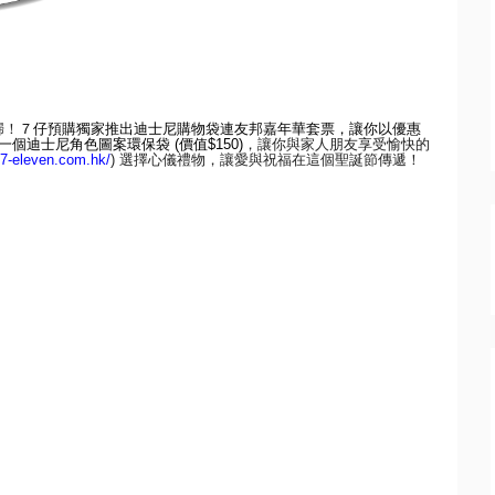
歸！
７
仔預購獨家推出迪士尼購物袋連友邦嘉年華套票，讓你以優惠
一個迪士尼角色圖案環保袋
(
價值
$150)
，讓你與家人朋友享受愉快的
7-
eleven.com.hk/
)
選擇心儀禮物，讓愛與祝福在這個聖誕節傳遞！