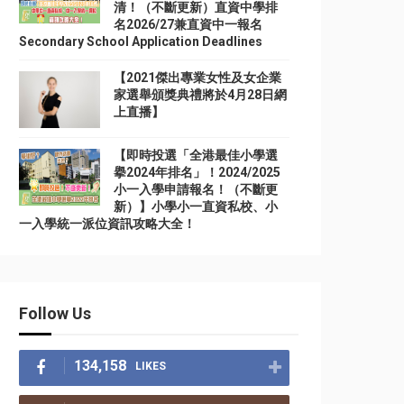
清！（不斷更新）直資中學排
名2026/27兼直資中一報名
Secondary School Application Deadlines
【2021傑出專業女性及女企業
家選舉頒獎典禮將於4月28日網
上直播】
【即時投選「全港最佳小學選
擧2024年排名」！2024/2025
小一入學申請報名！（不斷更
新）】小學小一直資私校、小
一入學統一派位資訊攻略大全！
Follow Us
134,158
LIKES