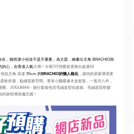
存在，雖然渺小但並不是不重要」為主題，
繪畫出主角
BRACHIO
與
代的心，在香港人氣
大增！
今期
7
仔
預購首度推出超過
50
中包括主角
高達
95cm
的
BRACHIO
的懶人梳化
，讓你的居家環境更
感柔軟舒適，
點綴
居家空間
。更有小圓碟連木盒套裝
，一套
共八件
，
感覺。
JOGUMAN -
旅行套裝包含毛絨造型化妝箱、毛絨造型乾髮
你的旅程增添儀式感！