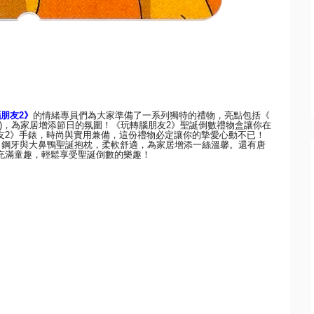
腦朋友
2
》
的情緒專員們為大家準備了一系列獨特的禮物，亮點包括《
)
，為家居增添節日的氛圍！《
玩轉腦朋友
2
》
聖誕倒數禮物盒讓你在
友
2
》手錶，時尚與實用兼備，
這份禮物必定讓你
的
摯愛心動不已！
、鋼牙與大鼻鴨聖誕抱枕，
柔軟舒適，為家居增添一絲溫馨。還有唐
充滿童趣，
輕鬆享受聖誕倒數的樂趣！