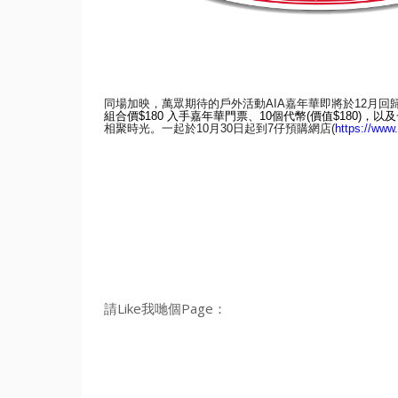
同場加映，萬眾期待的戶外活動
AIA
嘉年華即將於
12
月回
組合價
$180
入手嘉年華門票、
10
個代幣
(
價值
$180)
，
以及
相聚時光。一起於
1
0
月
30
日起到
7
仔預購網店
(
https://www.
請Like我哋個Page：