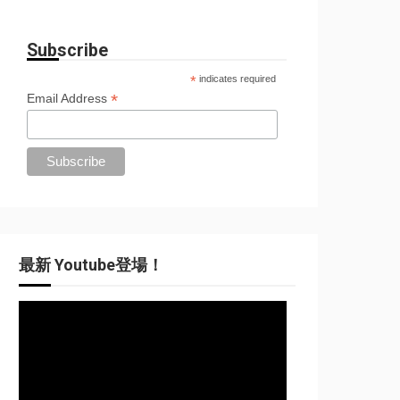
Subscribe
*
indicates required
*
Email Address
最新 Youtube登場！