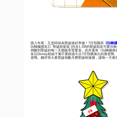
踏入年尾，又是時候為聖誕做好準備！
7
仔預購與
《玩轉
玩轉腦朋友
2
》聖誕樹套裝
(
內含
1.2M
的聖誕樹及可愛吊飾
倒數到聖誕的每一天都能享受驚喜。
此外還有《玩轉腦朋
各位
Disney
粉絲千萬不要
錯過今次
7
仔預購推出的唐老鴨
老鴨、
鋼牙與大鼻聖誕倒數月曆聖誕樹連襪，讓每一天都