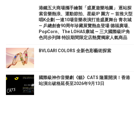
港鐵五大商場攜手繪製「盛夏遊樂地圖」 逐站探
索音樂熱浪、運動節拍、星級IP 圍方 — 首推大型
唱K企劃 一連10場音樂表演打造盛夏舞台 青衣城
— 乒總創會90周年珍藏展覽熱血登場 德福廣場、
PopCorn、The LOHAS康城 — 三大國際級IP角
色同步列陣 特設期間限定店熱賣獨家人氣商品
BVLGARI COLORS 全新色彩藝術探索
國際級神作音樂劇《貓》CATS 隆重開演！香港
站演出破格延長至2026年9月13日