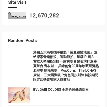
Site Visit
12,670,282
Random Posts
港鐵五大商場攜手繪製「盛夏遊樂地圖」 逐
站探索音樂熱浪、運動節拍、星級IP 圍方 —
首推大型唱K企劃 一連10場音樂表演打造盛
夏舞台 青衣城 — 乒總創會90周年珍藏展覽熱
血登場 德福廣場、PopCorn、The LOHAS
康城 — 三大國際級IP角色同步列陣 特設期間
限定店熱賣獨家人氣商品
BVLGARI COLORS 全新色彩藝術探索