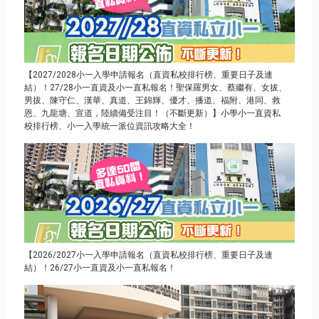
【2027/2028小一入學申請報名（直資私校排行榜、重要日子及連
結）！27/28小一直資及小一直私報名！聖保羅男女、蔡繼有、女拔、
男拔、陳守仁、漢華、真道、王錦輝、優才、播道、福附、港同、救
恩、九龍塘、宣道，陸續備受注目！（不斷更新）】小學小一直資私
校排行榜、小一入學統一派位資訊攻略大全！
【2026/2027小一入學申請報名（直資私校排行榜、重要日子及連
結）！26/27小一直資及小一直私報名！