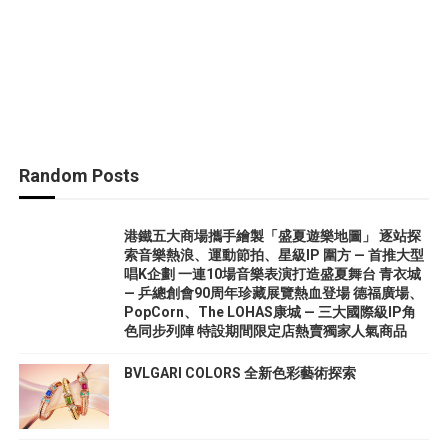
Random Posts
港鐵五大商場攜手繪製「盛夏遊樂地圖」 逐站探
索音樂熱浪、運動節拍、星級IP 圍方 — 首推大型
唱K企劃 一連10場音樂表演打造盛夏舞台 青衣城
— 乒總創會90周年珍藏展覽熱血登場 德福廣場、
PopCorn、The LOHAS康城 — 三大國際級IP角
色同步列陣 特設期間限定店熱賣獨家人氣商品
BVLGARI COLORS 全新色彩藝術探索