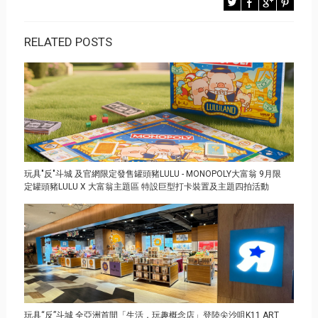
RELATED POSTS
玩具"反"斗城 及官網限定發售罐頭豬LULU - MONOPOLY大富翁 9月限
定罐頭豬LULU X 大富翁主題區 特設巨型打卡裝置及主題四拍活動
玩具“反”斗城 全亞洲首間「生活．玩趣概念店」登陸尖沙咀K11 ART