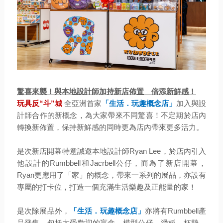
驚喜來襲！與本地設計師加持新店佈置 倍添新鮮感！
玩具反“斗”城
全亞洲首家
「生活．玩趣概念店」
加入與設
計師合作的新概念，為大家帶來不同驚喜！不定期於店內
轉換新佈置，保持新鮮感的同時更為店內帶來更多活力。
是次新店開幕特意誠邀本地設計師Ryan Lee，於店內引入
他設計的Rumbbell和Jacrbell公仔，而為了新店開幕，
Ryan更應用了「家」的概念，帶來一系列的展品，亦設有
專屬的打卡位，打造一個充滿生活樂趣及正能量的家！
是次除展品外，
「生活．玩趣概念店」
亦將有Rumbbell產
品發售，包括大受歡迎的盲盒、模型公仔、滑板、杯墊、