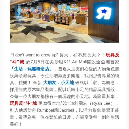
“I don’t want to grow up” 長大，卻不想長大？！
玩具反
“斗”城
於7月5日在尖沙咀K11 Art Mall開設全亞洲首家
「生活．玩趣概念店」
，透過大朋友們心愛的人物角色擺
設與珍藏玩具，令生活增添更多樂趣，找回那份專屬的純
真、快樂！ 全新
大朋友．小天地
破格以「家」為概念，
採用簡約原木家品裝飾，配以玩味十足的精品玩具擺設，
令每一位大朋友都擁有一個玩趣的小天地。為隆重其事，
玩具反“斗”城
更邀得本地設計師利國宏（Ryan Lee），
引入他設計的Rumbbell和Jacrbell，以活力形象傳遞正能
量，希望為每一位在繁忙的日常，亦能享受每一刻的生活
美好！