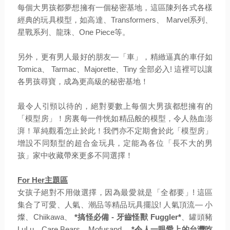
每個大男孩都夢想擁有一個秘密基地，這區陳列各式各樣
經典的玩具模型，如高達、Transformers、 Marvel系列、
星戰系列、龍珠、One Piece等。
另外，更有男人最好的朋友—「車」，精緻逼真的車仔如
Tomica、 Tarmac、Majorette、Tiny 全部必入! 這裡可以讓
各男孩尋寶，成為更高級的秘密基地！
最令人引頸以待的，絕對要數上每個大男孩都想擁有的
「模型房」！房裏每一件恍如精品般的模型，令人熱血澎
湃！單純觀看怎止於此！我們亦不定期會於此「模型房」
增設不同類型的超合金玩具，定能為各位「長不大的男
孩」家中收藏帶來更多不同選擇！
For Her主題區
女孩子絕對不用做選擇，因為最愛就是「全都要」! 這區
集合了可愛、人氣、潮品等精品玩具擺設! 人氣頂流— 小
燦、Chiikawa、
*搞怪必備 - 牙齒怪獸 Fuggler*
、罐頭豬
LuLu、Care Bears、Mofusand、
*令人一眼愛上的台灣吃