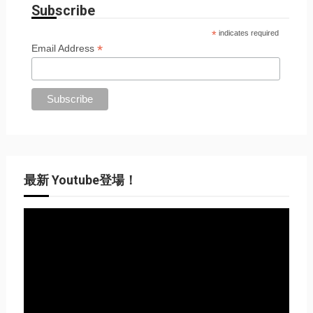
Subscribe
*
indicates required
*
Email Address
最新 Youtube登場！