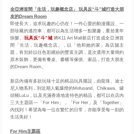
全亞洲首間「生活．玩趣概念店」 玩具反“斗”城打造大朋
友的Dream Room
即使長大，追求玩趣的心仍在！一件心愛的動漫擺設、一
部珍藏的遙控車，都可以為生活增多一點樂趣，重拾童年
快樂。
玩具反“斗”城
將K11 Art Mall新店打造成全亞洲首
間「生活．玩趣概念店」，以「他和她的家」為店舖主
題，有別於以往色彩繽紛的豐富主調，是次選用大量簡約
原木裝飾，更備有餐桌、書櫃等傢俱、家品，打造大朋友
的Dream Room。
新店內備有多款玩味十足的精品玩具擺設，由龍珠、迪士
尼人物系列，到近期人氣爆燈的Mofusand、Chiikawa、罐
頭豬LuLu，以及充滿香港地道特色的精品，都可以在店內
三大主題區—「For Him」，「For Her」及「Together」
內找到！希望為每一位在繁忙的日常，亦能享受每一刻的
生活美好！
For Him主題區