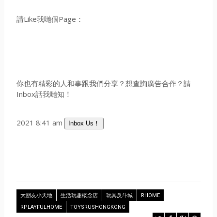
請Like我哋個Page：
你也有精彩的人和事跟我們分享？想查詢廣告合作？請
Inbox話我哋知！
2021 8:41 am
Inbox Us！
大朋友小天地
生活玩趣概念店
玩具反斗城
RHOME
RPLAYFULHOME
TOYSRUSHONGKONG