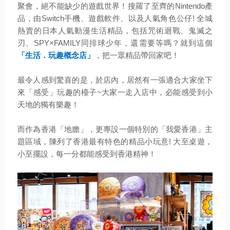
聚會，絕不能缺少的遊戲世界！搜羅了至齊的Nintendo產
品，由Switch手機、遊戲軟件、以及人氣角色公仔! 全城
熱賣的日本人氣動漫生活精品，包括咒術迴戰、鬼滅之
刃、SPY×FAMILY同排球少年，還需要等嗎？就到這個
「生活．玩趣概念店」
，把一眾精品帶回家吧！
最令人感到驚喜的是，於店內，居然有一張適合大家坐下
來「感受」玩趣的檯子~大家一走入店中，必能感受到小
天地的獨有樂趣！
而作為香港「地膽」，更專設一個特別的「我愛香港」主
題區域，陳列了香港最有特色的精品小玩意! 大至桌遊，
小至擺設，每一分都能感受到香港精神！