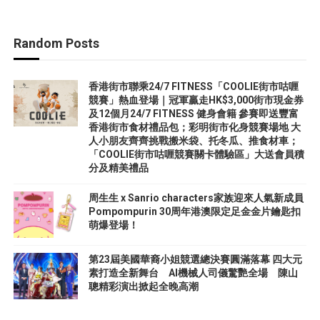
Random Posts
香港街市聯乘24/7 FITNESS「COOLIE街市咕喱
競賽」熱血登場｜冠軍贏走HK$3,000街市現金券
及12個月24/7 FITNESS 健身會籍 參賽即送豐富
香港街市食材禮品包；彩明街市化身競賽場地 大
人小朋友齊齊挑戰搬米袋、托冬瓜、推食材車；
「COOLIE街市咕喱競賽關卡體驗區」大送會員積
分及精美禮品
周生生 x Sanrio characters家族迎來人氣新成員
Pompompurin 30周年港澳限定足金金片鑰匙扣
萌爆登場！
第23屆美國華裔小姐競選總決賽圓滿落幕 四大元
素打造全新舞台 AI機械人司儀驚艷全場 陳山
聰精彩演出掀起全晚高潮