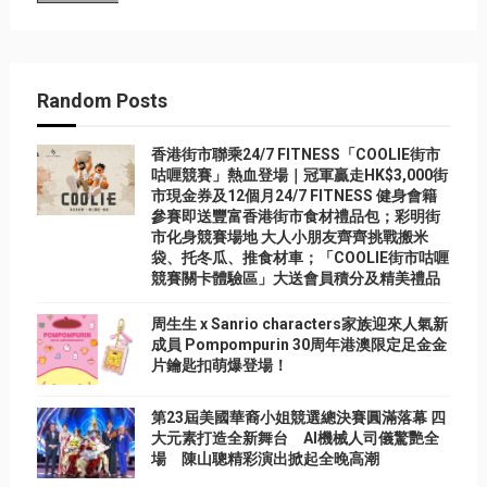
Random Posts
香港街市聯乘24/7 FITNESS「COOLIE街市
咕喱競賽」熱血登場｜冠軍贏走HK$3,000街
市現金券及12個月24/7 FITNESS 健身會籍
參賽即送豐富香港街市食材禮品包；彩明街
市化身競賽場地 大人小朋友齊齊挑戰搬米
袋、托冬瓜、推食材車；「COOLIE街市咕喱
競賽關卡體驗區」大送會員積分及精美禮品
周生生 x Sanrio characters家族迎來人氣新
成員 Pompompurin 30周年港澳限定足金金
片鑰匙扣萌爆登場！
第23屆美國華裔小姐競選總決賽圓滿落幕 四
大元素打造全新舞台 AI機械人司儀驚艷全
場 陳山聰精彩演出掀起全晚高潮