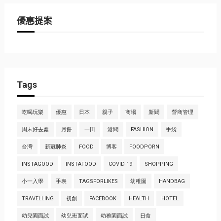
優惠提案
Tags
吃喝玩樂
優惠
日本
親子
商場
新聞
營商管理
周末好去處
月餅
一田
港聞
FASHION
手袋
台灣
新冠肺炎
FOOD
博客
FOODPORN
INSTAGOOD
INSTAFOOD
COVID-19
SHOPPING
小一入學
手表
TAGSFORLIKES
幼稚園
HANDBAG
TRAVELLING
初創
FACEBOOK
HEALTH
HOTEL
幼兒園面試
幼兒班面試
幼稚園面試
日食