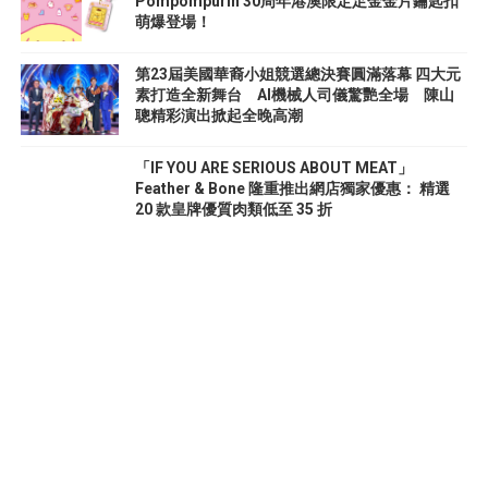
Pompompurin 30周年港澳限定足金金片鑰匙扣
萌爆登場！
第23屆美國華裔小姐競選總決賽圓滿落幕 四大元
素打造全新舞台 AI機械人司儀驚艷全場 陳山
聰精彩演出掀起全晚高潮
「IF YOU ARE SERIOUS ABOUT MEAT」
Feather & Bone 隆重推出網店獨家優惠： 精選
20 款皇牌優質肉類低至 35 折