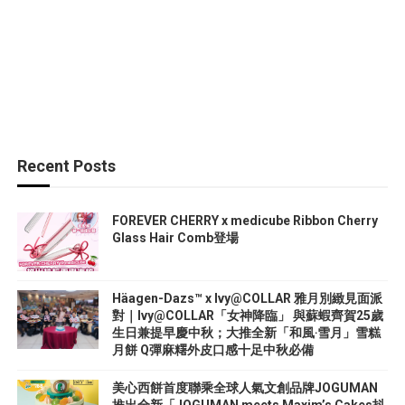
Recent Posts
FOREVER CHERRY x medicube Ribbon Cherry
Glass Hair Comb登場
Häagen-Dazs™ x Ivy@COLLAR 雅月別緻見面派
對｜Ivy@COLLAR「女神降臨」 與蘇蝦齊賀25歲
生日兼提早慶中秋；大推全新「和風‧雪月」雪糕
月餅 Q彈麻糬外皮口感十足中秋必備
美心西餅首度聯乘全球人氣文創品牌JOGUMAN