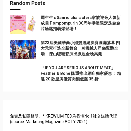
Random Posts
周生生 x Sanrio characters家族迎來人氣新
成員 Pompompurin 30周年港澳限定足金金
片鑰匙扣萌爆登場！
第23屆美國華裔小姐競選總決賽圓滿落幕 四
大元素打造全新舞台 AI機械人司儀驚艷全
場 陳山聰精彩演出掀起全晚高潮
「IF YOU ARE SERIOUS ABOUT MEAT」
Feather & Bone 隆重推出網店獨家優惠： 精
選 20 款皇牌優質肉類低至 35 折
免責及私隱聲明。* KREW LIMITED為香港No.1社交媒體代理
(source: Marketing Magazine AOTY 2021)