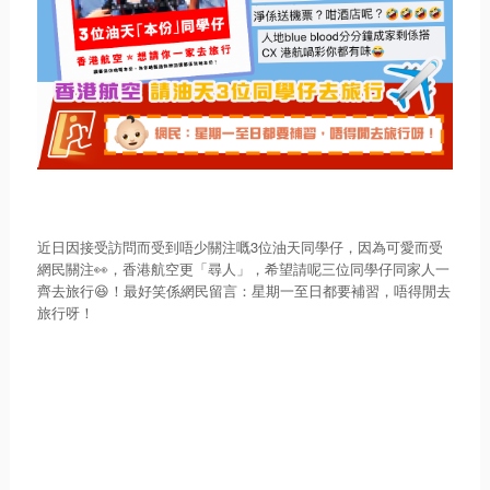
近日因接受訪問而受到唔少關注嘅3位油天同學仔，因為可愛而受
網民關注👀，香港航空更「尋人」，希望請呢三位同學仔同家人一
齊去旅行😆！最好笑係網民留言：星期一至日都要補習，唔得閒去
旅行呀！