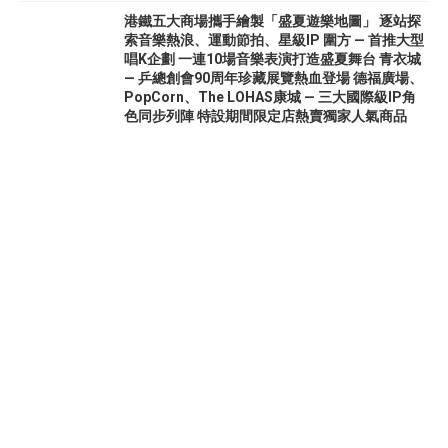
港鐵五大商場攜手繪製「盛夏遊樂地圖」 逐站探
索音樂熱浪、運動節拍、星級IP 圍方 — 首推大型
唱K企劃 一連10場音樂表演打造盛夏舞台 青衣城
— 乒總創會90周年珍藏展覽熱血登場 德福廣場、
PopCorn、The LOHAS康城 — 三大國際級IP角
色同步列陣 特設期間限定店熱賣獨家人氣商品