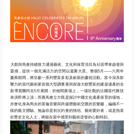
大館與馬會持續致力通過藝術、
文化和保育項目為社區帶來啟發與
靈感，
提供一個充滿活力的空間以凝聚大眾。整個
5
月
——
六周年
慶典期間
，將呈獻一系列豐富多彩及嶄新的慶祝活動。
當今深具影
響力的當代藝術家首個大型
調查
展與探遊大館豐富的建築
遺產的全
新導賞團同在
5
月展開；於檢閱廣場上，
一場壯觀的法國當代雜技
表演即將上演；
而賽馬會立方既是探討中國文化遺產保育的場地，
亦會化身為雋永的英倫音樂與跨媒體藝術交匯的音樂廳，
編織不一
樣的藝文體驗。無論你是初次約會的情侶、藝術愛好者，
或是熱衷
於歷史文化人士，將能在當中感受到藝術迸發的心動時刻。