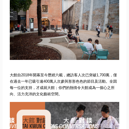
大館自
2018
年開幕至今歷經六載，總訪客人次已突破
1,700
萬，僅
在過去一年已吸引逾
400
萬人次參與形形色色的節目及活動
。全因
每一位的支持，才成就大館；
你們的熱情令大館成為一個心之所
向、活力充沛的文化藝術空間。