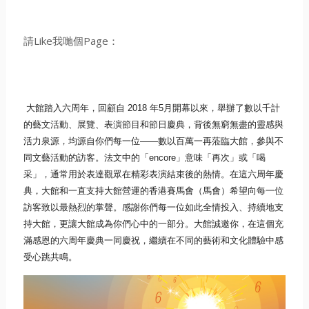
請Like我哋個Page：
大館踏入六周年，回顧自
2018
年
5
月開幕以來，舉辦了數以千計
的藝文活動、展覽、
表演節目和節日慶典，背後無窮無盡的靈感與
活力泉源，
均源自你們每一位
——
數以百萬一再蒞臨大館，
參與不
同文藝活動的訪客。法文中的「
encore
」意味「再次」
或「喝
采」，通常用於表達觀眾在精彩表演結束後的熱情。
在這六周年慶
典，大館和一直支持大館營運的香港賽馬會（馬會）
希望向每一位
訪客致以最熱烈的掌聲。
感謝你們每一位如此全情投入、持續地支
持大館，
更讓大館成為你們心中的一部分。大館誠邀你，
在這個充
滿感恩的六周年慶典一同慶祝，
繼續在不同的藝術和文化體驗中感
受心跳共鳴。