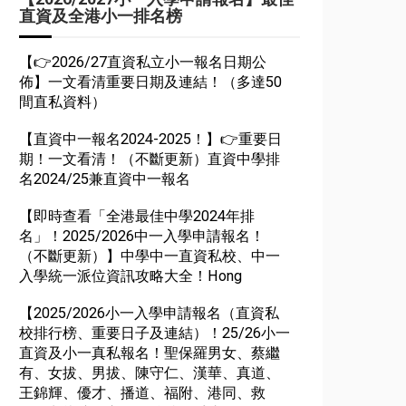
直資及全港小一排名榜
【👉2026/27直資私立小一報名日期公
佈】一文看清重要日期及連結！（多達50
間直私資料）
【直資中一報名2024-2025！】👉重要日
期！一文看清！（不斷更新）直資中學排
名2024/25兼直資中一報名
【即時查看「全港最佳中學2024年排
名」！2025/2026中一入學申請報名！
（不斷更新）】中學中一直資私校、中一
入學統一派位資訊攻略大全！Hong
【2025/2026小一入學申請報名（直資私
校排行榜、重要日子及連結）！25/26小一
直資及小一真私報名！聖保羅男女、蔡繼
有、女拔、男拔、陳守仁、漢華、真道、
王錦輝、優才、播道、福附、港同、救