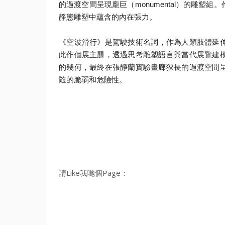
的過渡空間呈現龐巨（
monumental
）的雕塑組。
靜態雕塑中蘊含的內在張力。
《空波滑行》是駕駛技術名詞，作為人類肢體延
此作個展主題，
透過思考雕塑語言與當代展覽建
的幾何，
最終在張靜蘭實驗畫廊狹長的過渡空間
隨的脆弱和危險性。
請Like我哋個Page：