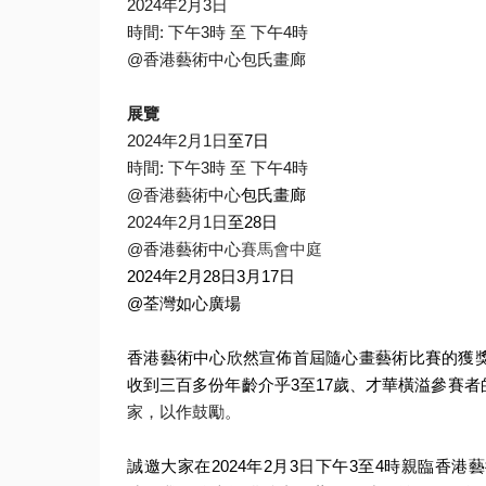
2024
年
2
月
3
日
時間
:
下午
3
時
至
下午
4
時
@
香港藝術中心包氏畫廊
展覽
2024
年
2
月
1
日
至
7
日
時間
:
下午
3
時
至
下午
4
時
@
香港藝術中心
包氏畫廊
2024
年
2
月
1
日
至
28
日
@
香港藝術中心
賽馬會中庭
2024
年
2
月
28
日
3
月
1
7
日
@
荃灣如心廣場
香港藝術中心欣然宣佈首屆隨心畫藝術比賽的獲
收到三百多份年齡介乎
3
至
17
歲、
才華橫溢參賽者
家，以作鼓勵。
誠邀大家在
2024
年
2
月
3
日下午
3
至
4
時親臨香港藝