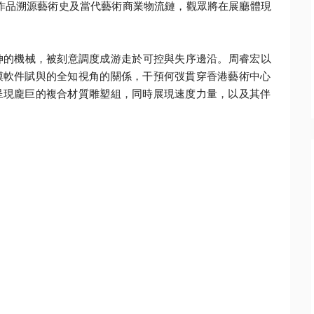
作品溯源藝術史及當代藝術商業物流鏈，
觀眾將在展廳體現
伸的機械，
被刻意調度成游走於可控與失序邊沿。周睿宏以
模軟件賦與的全知視角的關係，
干預何弢貫穿香港藝術中心
呈現龐巨的複合材質雕塑組，
同時展現速度力量，以及其伴