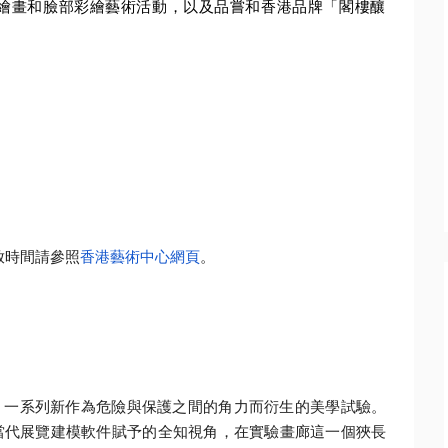
繪畫和臉部彩繪藝術活動，以及品嘗和香港品牌「
閣樓釀
放時間請參照
香港
藝術中心網頁
。
，
一系列新作為危險與保護之間的角力而衍生的美學試驗。
當代展覽建模軟件賦予的全知視角，
在實驗畫廊這一個狹長