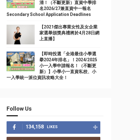
清！（不斷更新）直資中學排
名2026/27兼直資中一報名
Secondary School Application Deadlines
【2021傑出專業女性及女企業
家選舉頒獎典禮將於4月28日網
上直播】
【即時投選「全港最佳小學選
擧2024年排名」！2024/2025
小一入學申請報名！（不斷更
新）】小學小一直資私校、小
一入學統一派位資訊攻略大全！
Follow Us
134,158
LIKES