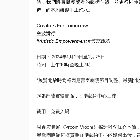
時，
我們將表揚獲獎者的藝術佳績，
並進行即場
造」的本地釀製手工汽水。
Creators For Tomorrow –
空波滑行
#Artistic Empowerment #
培育藝能
日期：
2024
年
1
月
19
日至
2
月
25
日
時間：
上午
10
時至晚上
7
時
*
展覽開放時間將因應壽臣劇院節目調整。最新開
@
張靜蘭實驗畫廊，香港藝術中心三樓
費用：免費入場
周睿宏個展《
Vroom Vroom
》探討雕塑媒介本質
展覽團隊從何弢貫穿香港藝術中心的幾何出發，