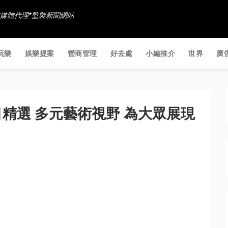
香港社交媒體代理*監製新聞網站
玩樂
娛樂提案
營商管理
好去處
小編推介
世界
廣
精選 多元藝術視野 為大眾展現