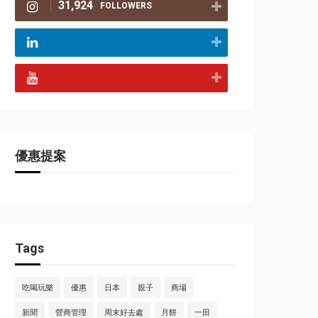
31,924
FOLLOWERS
優惠提案
Tags
吃喝玩樂
優惠
日本
親子
商場
新聞
營商管理
周末好去處
月餅
一田