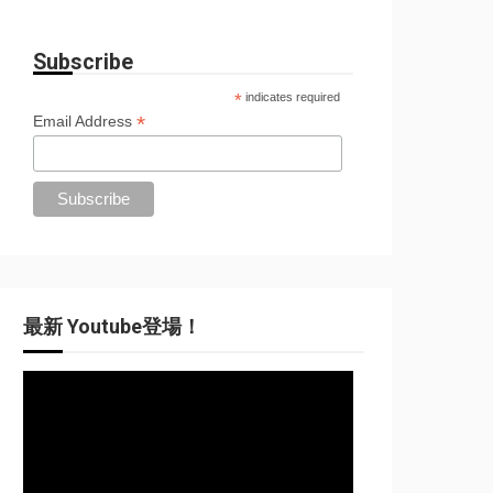
Subscribe
*
indicates required
*
Email Address
最新 Youtube登場！