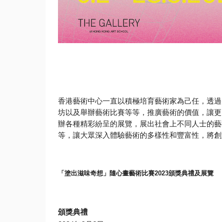
香港藝術中心一直以積極培育藝術家為己任，
透過
坊以及舉辦藝術比賽等等，推廣藝術的價值，
讓更
辦各種精彩紛呈的展覽，
展出社會上不同人士的藝
等，讓大眾深入體驗藝術的多樣性和豐富性，
將創
「塗出滋味奇想」隨心畫藝術比賽
2023
頒獎典禮及展覽
頒獎典禮