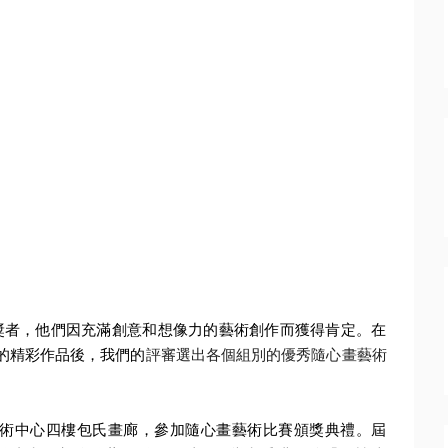
獎者，
他們因充滿創意和想像力的藝術創作而獲得肯定。
在
的精彩作品後，我們的
評審選出各個組別的優秀隨心
畫藝術
術中心四樓
包氏畫廊，參加隨心畫藝術比賽頒獎典禮。屆