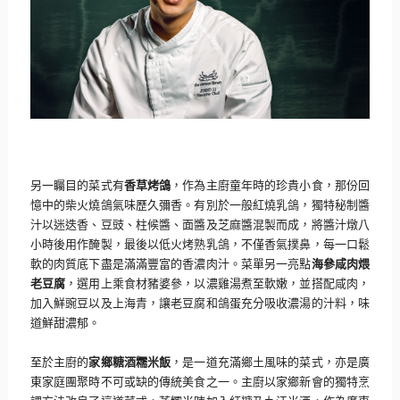
另一矚目的菜式有
香草烤鴿
，作為主廚童年時的珍貴小食，
那份回
憶中的柴火燒鴿氣味歷久彌香。有別於一般紅燒乳鴿，
獨特秘制醬
汁以迷迭香、豆豉、柱候醬、面醬及芝麻醬混製而成，
將醬汁燉八
小時後用作醃製，最後以低火烤熟乳鴿，不僅香氣撲鼻，
每一口鬆
軟的肉質底下盡是滿滿豐富的香濃肉汁。菜單另一亮點
海參
咸肉煨
老豆腐
，選用上乘食材豬婆參，以濃雞湯煮至軟嫩，
並搭配咸肉，
加入鮮豌豆以及上海青，
讓老豆腐和鴿蛋充分吸收濃湯的汁料，味
道鮮甜濃郁。
至於主廚的
家鄉糖酒糯米飯
，是一道充滿鄉土風味的菜式，
亦是廣
東家庭團聚時不可或缺的傳統美食之一。
主廚以家鄉新會的獨特烹