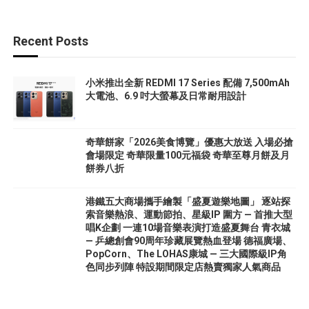
Recent Posts
小米推出全新 REDMI 17 Series 配備 7,500mAh
大電池、6.9 吋大螢幕及日常耐用設計
奇華餅家「2026美食博覽」優惠大放送 入場必搶
會場限定 奇華限量100元福袋 奇華至尊月餅及月
餅券八折
港鐵五大商場攜手繪製「盛夏遊樂地圖」 逐站探
索音樂熱浪、運動節拍、星級IP 圍方 — 首推大型
唱K企劃 一連10場音樂表演打造盛夏舞台 青衣城
— 乒總創會90周年珍藏展覽熱血登場 德福廣場、
PopCorn、The LOHAS康城 — 三大國際級IP角
色同步列陣 特設期間限定店熱賣獨家人氣商品