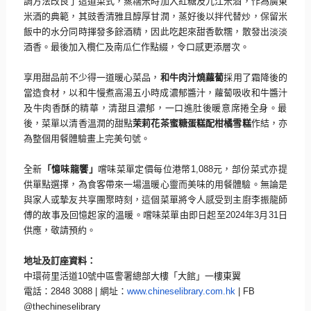
調方法改良了這道菜式，
蒸糯米時加入紅糖及九江米酒，作為廣東
米酒的典範，
其豉香清雅且醇厚甘潤，蒸好後以拌代替炒，
保留米
飯中的水分同時揮發多餘酒精，因此吃起來甜香軟糯，
散發出淡淡
酒香。最後加入欖仁及南瓜仁作點綴，令口感更添層次。
享用甜品前不少得一道暖心菜品，
和牛肉汁燒蘿蔔
採用了霜降後的
當
造食材，以和牛慢煮高湯五小時成濃郁醬汁，
蘿蔔吸收和牛醬汁
及牛肉香酥的精華，清甜且濃郁，
一口進肚後暖意席捲全身。最
後，菜單以清香溫潤的甜點
茉莉花茶蜜
糖蛋糕配柑橘雪糕
作結，亦
為整個用餐體驗畫上完美句號。
全新
「憶味龍饗」
嚐味菜單定價每位港幣
1,088
元，
部份菜式亦提
供單點選擇，
為食客帶來一場溫暖心靈而美味的用餐體驗。
無論是
與家人或摯友共享團聚時刻，
這個菜單將令人感受到主廚李振龍師
傅的故事及回憶起家的溫暖。
嚐味菜單由即日起至
2024
年
3
月
31
日
供應，敬請預約。
地址及訂座資料：
中環荷里活道
10
號中區警署總部大樓「大館」一樓東翼
電話：
2848 3088 |
網址：
www.chineselibrary.com.hk
| FB
@thechineselibrary