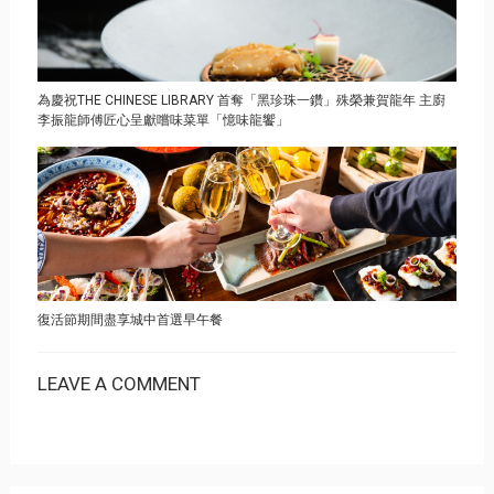
為慶祝THE CHINESE LIBRARY 首奪「黑珍珠一鑽」殊榮兼賀龍年 主廚
李振龍師傅匠心呈獻嚐味菜單「憶味龍饗」
復活節期間盡享城中首選早午餐
LEAVE A COMMENT