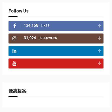
Follow Us
134,158
LIKES
31,924
FOLLOWERS
優惠提案