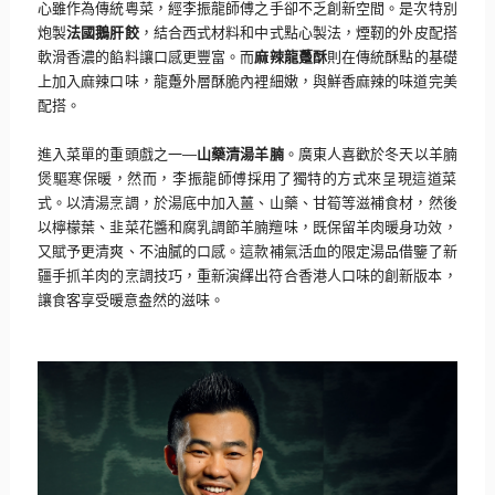
心雖作為傳統粵菜，經李振龍師傅之手卻不乏創新空間。
是次特別
炮製
法國鵝肝餃
，結合西式材料和中式點心製法，
煙靭的外皮配搭
軟滑香濃的餡料讓口感更豐富。而
麻辣龍躉酥
則在傳
統酥點的基礎
上加入麻辣口味，龍躉外層酥脆內裡細嫩，
與鮮香麻辣的味道完美
配搭。
進入菜單的重頭戲之一
—
山藥清湯羊腩
。
廣東人喜歡於冬天以羊腩
煲驅寒保暖，然而，
李振龍師傅採用了獨特的方式來呈現這道菜
式。以清湯烹調，
於湯底中加入薑、山藥、甘筍等滋補食材，然後
以檸檬葉、
韭菜花醬和腐乳調節羊腩羶味，既保留羊肉暖身功效，
又賦予更清爽、不油膩的口感。
這款補氣活血的限定湯品借鑒了新
疆手抓羊肉的烹調技巧，
重新演繹出符合香港人口味的創新版本，
讓食客享受暖意盎然的滋味。