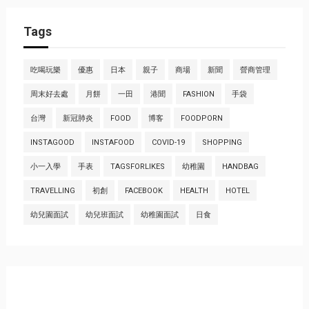
Tags
吃喝玩樂
優惠
日本
親子
商場
新聞
營商管理
周末好去處
月餅
一田
港聞
FASHION
手袋
台灣
新冠肺炎
FOOD
博客
FOODPORN
INSTAGOOD
INSTAFOOD
COVID-19
SHOPPING
小一入學
手表
TAGSFORLIKES
幼稚園
HANDBAG
TRAVELLING
初創
FACEBOOK
HEALTH
HOTEL
幼兒園面試
幼兒班面試
幼稚園面試
日食