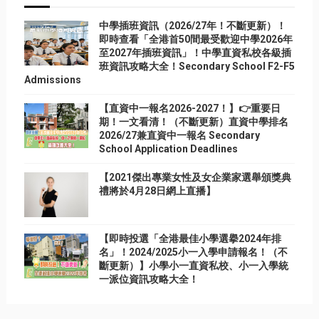
中學插班資訊（2026/27年！不斷更新）！
即時查看「全港首50間最受歡迎中學2026年
至2027年插班資訊」！中學直資私校各級插
班資訊攻略大全！Secondary School F2-F5
Admissions
【直資中一報名2026-2027！】👉重要日
期！一文看清！（不斷更新）直資中學排名
2026/27兼直資中一報名 Secondary
School Application Deadlines
【2021傑出專業女性及女企業家選舉頒獎典
禮將於4月28日網上直播】
【即時投選「全港最佳小學選擧2024年排
名」！2024/2025小一入學申請報名！（不
斷更新）】小學小一直資私校、小一入學統
一派位資訊攻略大全！