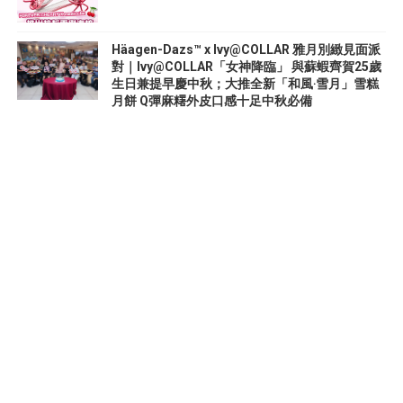
Häagen-Dazs™ x Ivy@COLLAR 雅月別緻見面派
對｜Ivy@COLLAR「女神降臨」 與蘇蝦齊賀25歲
生日兼提早慶中秋；大推全新「和風‧雪月」雪糕
月餅 Q彈麻糬外皮口感十足中秋必備