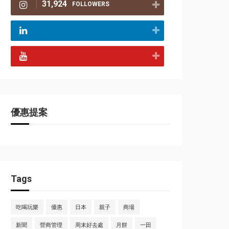
31,924
FOLLOWERS
優惠提案
Tags
吃喝玩樂
優惠
日本
親子
商場
新聞
營商管理
周末好去處
月餅
一田