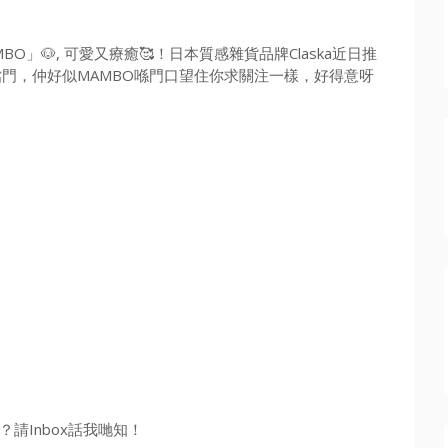
」🐶, 可愛又療癒🥰！日本質感雜貨品牌Claska近日推
門邊檔門，仲好似MAMBO喺門口望住你求關注一樣，好得意呀
請Inbox話我哋知！