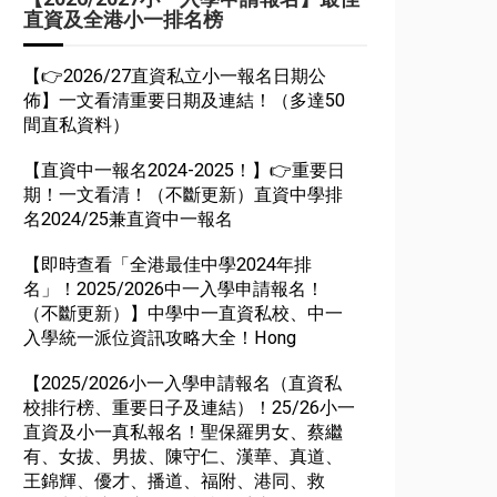
直資及全港小一排名榜
【👉2026/27直資私立小一報名日期公
佈】一文看清重要日期及連結！（多達50
間直私資料）
【直資中一報名2024-2025！】👉重要日
期！一文看清！（不斷更新）直資中學排
名2024/25兼直資中一報名
【即時查看「全港最佳中學2024年排
名」！2025/2026中一入學申請報名！
（不斷更新）】中學中一直資私校、中一
入學統一派位資訊攻略大全！Hong
【2025/2026小一入學申請報名（直資私
校排行榜、重要日子及連結）！25/26小一
直資及小一真私報名！聖保羅男女、蔡繼
有、女拔、男拔、陳守仁、漢華、真道、
王錦輝、優才、播道、福附、港同、救