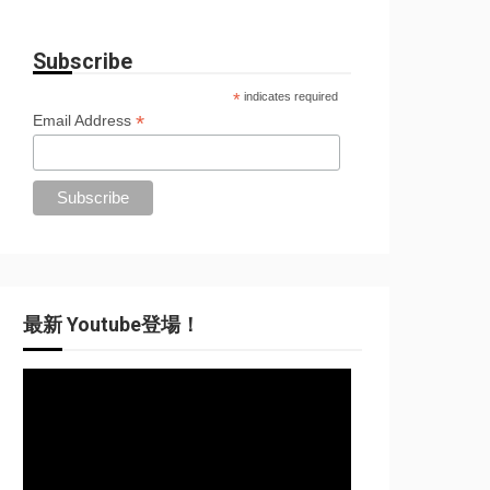
Subscribe
*
indicates required
*
Email Address
最新 Youtube登場！