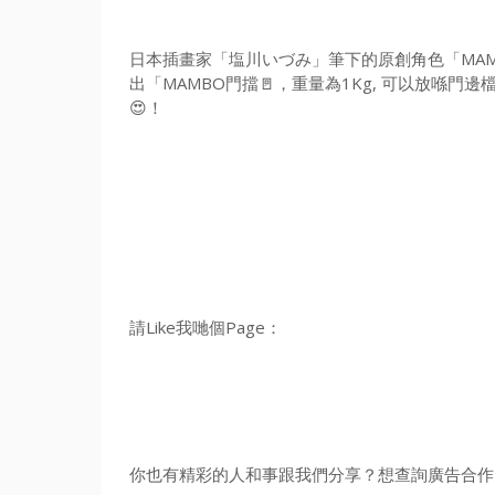
日本插畫家「塩川いづみ」筆下的原創角色「MAMBO
出「MAMBO門擋🚪，重量為1Kg, 可以放喺
😍！
請Like我哋個Page：
你也有精彩的人和事跟我們分享？想查詢廣告合作？