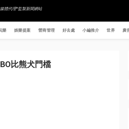
香港社交媒體代理*監製新聞網站
玩樂
娛樂提案
營商管理
好去處
小編推介
世界
廣
AMBO比熊犬門檔