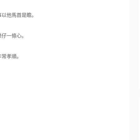
事以他馬首是瞻。
樂仔一條心。
非常孝順。