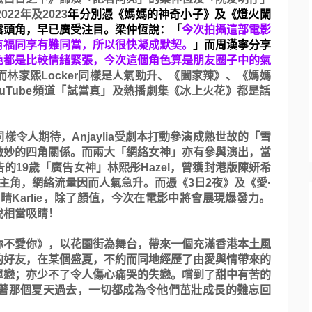
2022
年及
2023
年分別憑《
媽媽的神奇小子》及《燈火闌
露頭角，早已廣受注目。梁仲恆說：「
今次拍攝這部電影
有福同享有難同當，
所以很快凝成默契。
」而周漢寧分享
色都是比較情緒緊張，
今次這個角色算是朋友圈子中的氣
而林家熙
Locker
同樣是人
氣勁升、《闔家辣》、《媽媽
uTube
頻道「試當真」
及熱播劇集《冰上火花》都是話
同樣令人期待，
Anj
aylia
受劇本打動參演成熟世故的「雪
微妙的四角關係。而兩大「網絡女神」
亦有參與演出，當
告的
19
歲「廣告女神」林熙彤
Hazel
，曾獲封港版陳妍希
主角，
網絡流量因而人氣急升。而憑《
3
日
2
夜》及《愛·
鍾晴
Karlie
，
除了顏值，今次在電影中將會展現爆發力。
說相當吸睛！
你不愛你》，
以花園街為舞台，帶來一個充滿香港本土風
的好友，在某個盛夏，
不約而同地經歷了由愛與情帶來的
單戀；亦少不了令人傷心痛哭的失戀。
嚐到了甜中有苦的
著那個夏天過去，一切都成為令他們茁壯成長的難忘回