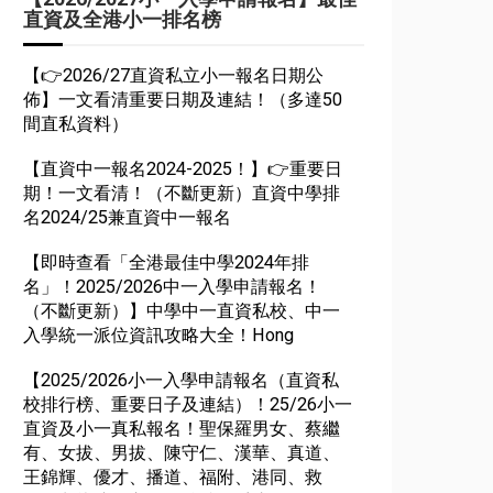
直資及全港小一排名榜
【👉2026/27直資私立小一報名日期公
佈】一文看清重要日期及連結！（多達50
間直私資料）
【直資中一報名2024-2025！】👉重要日
期！一文看清！（不斷更新）直資中學排
名2024/25兼直資中一報名
【即時查看「全港最佳中學2024年排
名」！2025/2026中一入學申請報名！
（不斷更新）】中學中一直資私校、中一
入學統一派位資訊攻略大全！Hong
【2025/2026小一入學申請報名（直資私
校排行榜、重要日子及連結）！25/26小一
直資及小一真私報名！聖保羅男女、蔡繼
有、女拔、男拔、陳守仁、漢華、真道、
王錦輝、優才、播道、福附、港同、救