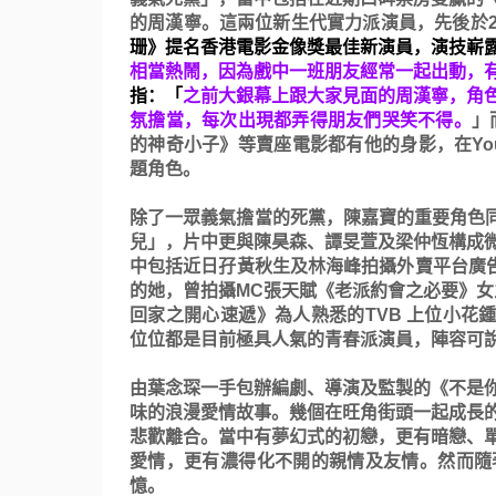
的周漢寧。
這兩位新生代實力派演員，先後於
珊》提名香港電影金像獎最佳新演員，
演技嶄
相當
熱鬧，因為戲中一班朋友經常一起出動，
指：「
之前大銀幕上跟大家見面
的周漢寧，角
氛擔當，
每次出現都弄得朋友們哭笑不得。
」
的神奇小子》
等賣座電影都有他的身影，在
Yo
題角色。
除了一眾義氣擔當的死黨，陳嘉寶的重要角色
兒」，片中更與陳昊森、
譚旻萱及梁仲恆構成
中包括近日孖黃秋生及林海峰拍攝外賣平台廣
的她，
曾拍攝
MC
張天賦《老派約會之必要》女
回家之開心速遞》為人熟悉的
TVB
上位小花
位位都是目前極具人氣的青春派演員，陣容可
由葉念琛一手包辦編劇、導演及監製的《不是
味的浪漫愛情故事。
幾個在旺角街頭一起成長
悲歡離合。當中有夢幻式的初戀，
更有暗戀、
愛情，更有濃得化不開的親情及友情。
然而隨
憶。