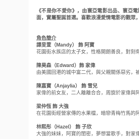
《不是你不愛你》，由寰亞電影出品、
寰亞電
面，
實屬聖誕首選。喜歡浪漫愛情電影的觀眾
角色簡介
譚旻萱（
Mandy
） 飾 阿寶
花園街水族店的太子女，性格開朗善良，
對刻
陳昊森（
Edward
）飾 家偉
由美國回港的城中富二代，與父親關係惡劣，
陳嘉寶（
Anjaylia
） 飾 雪兒
家偉的前女友，二人離離合合，周旋於家偉與
梁仲恆 飾 大強
在花園街經營家傳的水果檔，暗戀青梅竹馬的
林熙彤（
Hazel
） 飾 子欣
大強的妹妹，阿寶的閨密，夢想當歌手，對家