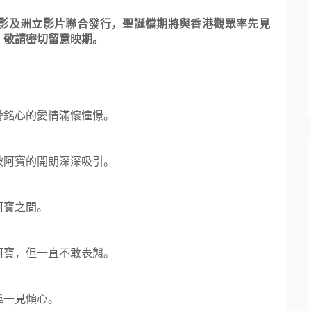
影及洲立影片聯合發行，聖誕檔期將與香港觀眾率先見
，敬請密切留意映期。
骨銘心的愛情滿懷憧憬。
被阿寶的開朗深深吸引。
阿寶之間。
阿寶，
但一直不敢表態。
偉一見傾心。