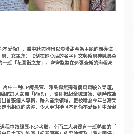
你不愛你》，
繼中秋節推出以浪漫甜蜜為主題的前導海
。男、女主角：《刻在你心底的名字》
文藝感男神陳昊森
的一班「花園街之友」，
齊齊整整在這張全新的海報亮
，片中一對
CP
譚旻萱
、陳昊森無獨有偶齊齊殺入樂壇，
穎組成
3
人女團「
Me&
」，隨即掀起全城熱話，
頓時成為
推出首張個人專輯，跨入音樂領域，
更被喻為今年台灣樂
都走出相似的路徑，令人更期待《不是你不愛你》中潛藏
的過程中將經歷不少考驗，幸而二人身邊有一班熱血的「
《白日之下》飾演「
記者阿亮」的梁仲恆及「院友明仔」