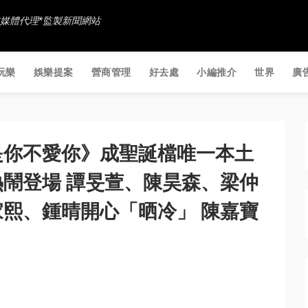
香港社交媒體代理*監製新聞網站
玩樂
娛樂提案
營商管理
好去處
小編推介
世界
廣
是你不愛你》成聖誕檔唯一本土
鬧登場 譚旻萱、陳昊森、梁仲
熙、鍾晴開心「晒冷」 陳嘉寶