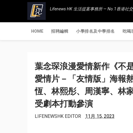
Lifenews HK 生活提案事務所 — No.1
HOME
招聘編輯
小學排名及中學排名
吃喝
葉念琛浪漫愛情新作《不
愛情片－「友情版」海報熱
恆、林熙彤、周漢寧、林家
受劇本打動參演
LIFENEWSHK EDITOR
11月 15, 2023