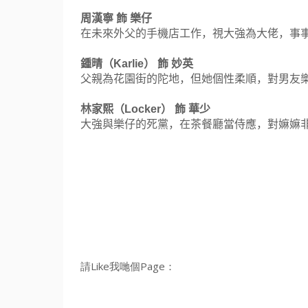
周漢寧 飾 樂仔
在未來外父的手機店工作，視大強為大佬，事
鍾晴（
Karlie
） 飾 妙英
父親為花園街的陀地，但她個性柔順，對男友
林家熙（
Locker
） 飾 華少
大強與樂仔的死黨，在茶餐廳當侍應，對嫲嫲
請Like我哋個Page：