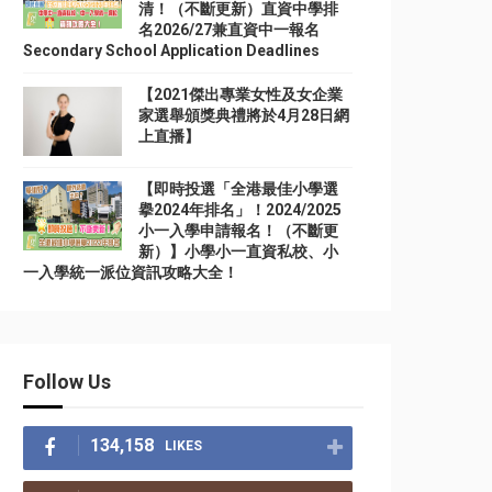
清！（不斷更新）直資中學排
名2026/27兼直資中一報名
Secondary School Application Deadlines
【2021傑出專業女性及女企業
家選舉頒獎典禮將於4月28日網
上直播】
【即時投選「全港最佳小學選
擧2024年排名」！2024/2025
小一入學申請報名！（不斷更
新）】小學小一直資私校、小
一入學統一派位資訊攻略大全！
Follow Us
134,158
LIKES