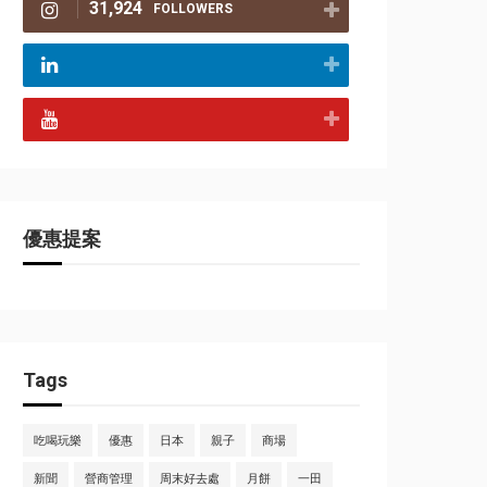
31,924
FOLLOWERS
優惠提案
Tags
吃喝玩樂
優惠
日本
親子
商場
新聞
營商管理
周末好去處
月餅
一田