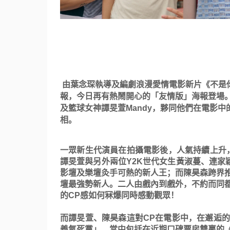
由葉念琛執導及編劇浪漫愛情電影新片《不是
報，今日再有熱鬧開心的「
友情版」海報登場
及籃球女神譚旻萱
Mandy
，
夥同他們在電影中
相。
一眾新生代演員在拍攝電影後，人氣持續上升
譚旻萱與另外兩位
Y2K
世代女生
黃淑蔓、連家
影壇及樂壇灸手可熱的新人王；
而陳昊森跨界
壇最強勢新人。二人由戲內到戲外，
不約而同
的
CP
感如何冧爆同時感動觀眾！
而譚旻萱、陳昊森這對
CP
在電影中，
在邂逅
義氣死黨」，當中包括在近期口碑票房雙贏的