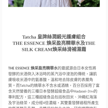
Tatcha
皇牌絲潤緞光護膚組合
THE ESSENCE
煥采盈亮精華水及
THE
SILK CREAM
煥采絲滑補濕霜
煥采盈亮精華水
的
靈感源自日本女性將
THE ESSENCE
發酵的米酒倒入沐浴時的蒸汽
浴中浸泡的傳統，讓肌
膚吸收米酒中的氨基酸，
溫和地去除皮膚的表層角
質。而
的精華水
不含水或酒精
，
百分百採用了富
Tatcha
含天然營養的三種日本發酵超級食品中
的
Hadas
ei-3
TM
專利配方，這三種超級食品包括秋田米、
沖繩紅海藻
及宇治綠茶，成分經
倍濃縮，
其雙重發酵過程所產生
4