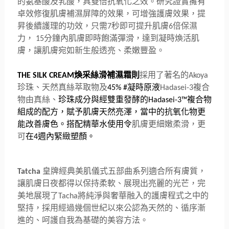
的
氨基酸及乳酸，具雙倍抗氧化之效。
研究證實擁有
卓效修復肌膚補濕屏障的效果，可增強護膚效果，
提
昇後續護理的功效
，只需
秒即可提升肌膚
倍保濕
7
6
力，
分鐘內肌膚即時飽滿彈滑，達到凝時煥活肌
15
膚，
讓肌膚宛如新生般透亮、柔嫩豐盈。
煥采絲滑補濕霜則
採用了著名的
THE SILK CREAM
Akoya
珍珠、
天然真絲萃取物及
凝時原液
複合
45% #
Hadasei-3
物由真絲、
珍珠成分與經雙重發
酵的
複合物
Hadasei-3™
組成的配方，賦予肌膚天然亮澤，
當中的抗氧化物更
能改善膚色。搭配精華水使用令
肌膚更細嫩柔滑，
更
可
在
週內緊緻塑顏。
4
皇牌經典美肌儀式五部曲系列適合所有膚質，
Tatcha
讓肌膚日夜都得以保持柔軟、展現出亮麗的光芒，
完
美地展現了
將純淨與奢華融入的護膚程式之中的
Ta
cha
堅持，
採用經過幾個世紀
以來公認為天然的、循序漸
進的、呵護自我為基礎的美容方法。