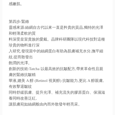
感嫩肌。
第四步:緊緻
靈感來源:絲綢自古代以來一直是矜貴的貢品,獨特的光澤
和輕薄柔軟的質
料深受皇室貴族的愛戴。品牌科研團隊以現代科技對這種
珍貴的物料進行深
入研究,發現當中的絲綢蛋白有助為肌膚補充水分,撫平細
紋,從而散發出
飽潤的光澤。
創新的技術:Tatcha 以最高效的抗皺配方,帶來革命性且親
膚的緊緻抗皺精
華液,媲美 A 醇 (Retinol 視黃醇) 抗皺能力,更比 A 醇親膚,
有效擊退皺紋
同時舒緩肌膚、提升光澤、補充流失的膠原蛋白、保濕滋
養同時改善泛紅,
讓肌膚宛如絲綢般由內而外散發年輕亮采。