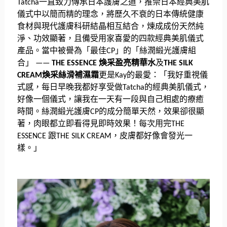
一直致力傳承日本護膚之道，
推崇日本經典美肌
Tatcha
儀式中以簡而精的理念，
將歷久不衰的日本傳統健康
食材與現代護膚科研結晶相互結合，
煉成成份天然純
淨、功效顯著，
且備受用家喜愛的四款經典美肌儀式
產品。當中被譽為「最佳
」
的「絲潤緞光護膚組
CP
合」
煥采盈亮精華水
及
——
THE ESSENCE
THE SILK
煥采絲滑補濕霜
更是
的最愛：「我好重視儀
CREAM
Kay
式感，
每日早晚我都好享受做
的經典美肌儀式，
Tatcha
好像一個儀式，讓我在一天有一段與自己相處的療癒
時間。
絲潤緞光護膚
的成分簡單天然，效果卻很顯
CP
著，
肉眼都立即看得見即時效果！每次用完
THE
跟
，皮膚都好像會發光一
ESSENCE
THE SILK CREAM
樣。」