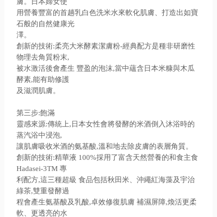
膚。日本婦女使
用營養豐富的首趟乳白色洗米水來軟化肌膚、打造出如寶
石般的自然健康光
澤。
創新的技術:柔亮大米酵素潔膚粉-經典配方是種非研磨性
物理去角質粉末,
被水激活後會產生 豐盈的泡沫,當中蘊含日本米糠與木瓜
酵素,能有助修護
及滋潤肌膚。
第三步:飽滿
靈感來源:傳統上,日本女性會將發酵的米酒倒入沐浴時的
蒸汽浴中浸泡,
讓肌膚吸收米酒的氨基酸,溫和地去除皮膚的表層角質。
創新的技術:精華液 100%採用了富含天然營養的和食主食
Hadasei-3TM 專
利配方,這三種超級 食品包括秋田米、沖繩紅海藻及宇治
綠茶,雙重發酵過
程會產生氨基酸及乳酸,卓效修復肌膚 補濕屏障,煥活更柔
軟、更透亮的水