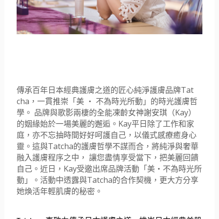
Tat
傳承百年日本經典護膚之道的匠心純淨護膚品牌
cha
，一貫推崇「美
‧
不為時光所動」的時光護膚哲
Kay
學。
品牌與歌影兩棲的全能凍齡女神謝安琪（
）
Kay
的姻緣始於一場美麗的邂逅。
平日除了工作和家
庭，
亦不忘抽時間好好呵護自己，以儀式感療癒身心
Tatch
a
靈。這與
的護膚哲學不謀而合，將純淨與奢華
融入護膚程序之中，
讓您盡情享受當下，把美麗回饋
Kay
自己。近日，
受邀出席品牌活
動「美‧不為時光所
Tatcha
動」。活動中透露與
的合作契機，
更大方分享
她煥活年輕肌膚的秘密。