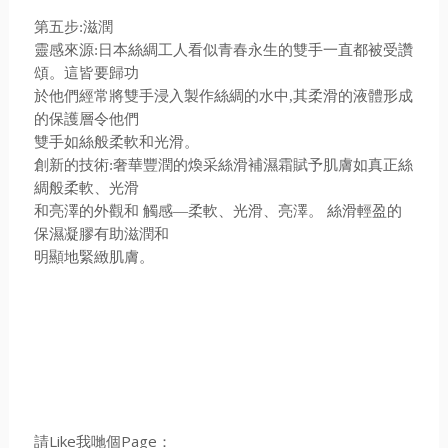
第五步:滋潤
靈感來源:日本絲綢工人看似青春永生的雙手一直都被受讚
頌。這皆要歸功
於他們經常將雙手浸入製作絲綢的水中,其柔滑的液體形成
的保護層令他們
雙手如絲般柔軟和光滑。
創新的技術:奢華豐潤的煥采絲滑補濕霜賦予肌膚如真正絲
綢般柔軟、光滑
和亮澤的外觀和 觸感—柔軟、光滑、亮澤。 絲滑輕盈的
保濕凝膠有助滋潤和
明顯地緊緻肌膚。
請Like我哋個Page：