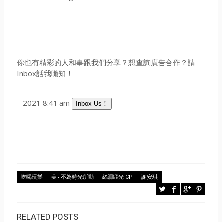
你也有精彩的人和事跟我們分享？想查詢廣告合作？請
Inbox話我哋知！
2021 8:41 am
Inbox Us！
吃喝玩樂
美 ‧ 不為時光所動
絲潤緞光 CP
謝安琪
RELATED POSTS