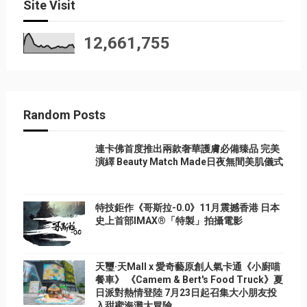
Site Visit
12,661,755
Random Posts
連卡佛首度推出兩款奢華護膚必備臻品 完美
演繹 Beauty Match Made日夜無間美肌儀式
特技鉅作《哥斯拉-0.0》11月震撼香港 日本
史上首部IMAX®「特製」拍攝電影
天璽·天Mall x 愛奇藝原創人氣卡通《小廚喵
餐車》 《Camem & Bert's Food Truck》夏
日派對熱情登陸 7月23日起召集大小朋友投
入甜蜜海灘大冒險