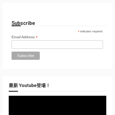
Subscribe
*
indicates required
*
Email Address
最新 Youtube登場！