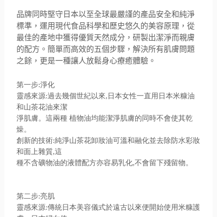
品牌同時
堅守日本以至全球最嚴謹的產品安全和純淨
標準，
運用現代食品科學和歷史悠久的美容原理，
從
最佳的產地中獲得優質天然成分，研製出潔淨而親膚
的配方。
簡單而高效的五個步驟，解決所有肌膚問題
之餘，
更是一種讓人放鬆
身心療癒體驗。
第一步:淨化
靈感來源:過去幾個世紀以來,日本女性一直用日本米糠油
和山茶花油來潔
淨肌膚。這兩種 植物油均能潔淨肌膚的同時不會使其乾
燥。
創新的技術:純淨山茶花卸妝油可溫和融化並去除防水彩妝
和面上雜質,這
種不含礦物油的液體配方亦容易乳化,不會留下殘留物。
第二步:亮肌
靈感來源:傳統日本美容儀式於遠古以來便開始使用米糠護