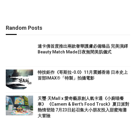
Random Posts
連卡佛首度推出兩款奢華護膚必備臻品 完美演繹
Beauty Match Made日夜無間美肌儀式
特技鉅作《哥斯拉-0.0》11月震撼香港 日本史上
首部IMAX®「特製」拍攝電影
天璽·天Mall x 愛奇藝原創人氣卡通《小廚喵餐
車》 《Camem & Bert's Food Truck》夏日派對
熱情登陸 7月23日起召集大小朋友投入甜蜜海灘
大冒險