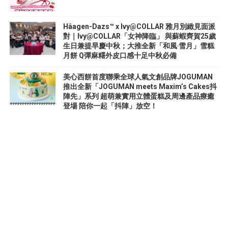
Häagen-Dazs™ x Ivy@COLLAR 雅月別緻見面派
對｜Ivy@COLLAR「女神降臨」 與蘇蝦齊賀25歲
生日兼提早慶中秋；大推全新「和風‧雪月」雪糕
月餅 Q彈麻糬外皮口感十足中秋必備
美心西餅首度聯乘全球人氣文創品牌JOGUMAN
推出全新「JOGUMAN meets Maxim’s Cakes抖
陣先」系列 超萌兼實用立體蛋糕及周邊產品療癒
登場 陪你一起「抖陣」放空！