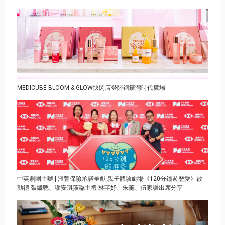
MEDICUBE BLOOM & GLOW快閃店登陸銅鑼灣時代廣場
中英劇團主辦 | 滙豐保險承諾呈獻 親子體驗劇場《120分鐘遊歷愛》啟
動禮 張繼聰、謝安琪蒞臨主禮 林芊妤、朱薰、伍家謙出席分享